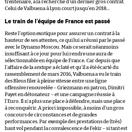
trentenaire, à la recherche d’un dernier gros contrat.
Celui de Valbuena à Lyon court jusqu’en 2018…
Le train de l’équipe de France est passé
Reste l’option exotique pour assurer un contrat à la
hauteur de ses attentes, ce qui lui a réussi par le passé
avec le Dynamo Moscou. Mais ce serait néanmoins
insuffisant à ce jour pour lui rendre une aura de
sélectionnable en équipe de France. Car depuis que
l’affaire de la
sextape
a éclaté et qu’il a été écarté du
rassemblement de mars 2016, Valbuena a vu le train
des Bleus filer à pleine vitesse entre une ligne
offensive renouvelée – Griezmann en patron, Dimitri
Payet en détonateur – et une campagne réussie à
l’Euro. Il n’a plus une place à défendre, mais une place
à reconquérir. A priori impossible, à moins d’un gros
concours de circonstances et de grandes
performances. Par exemple des prestations de (très)
haut vol pendant la convalescence de Fekir – si tant est