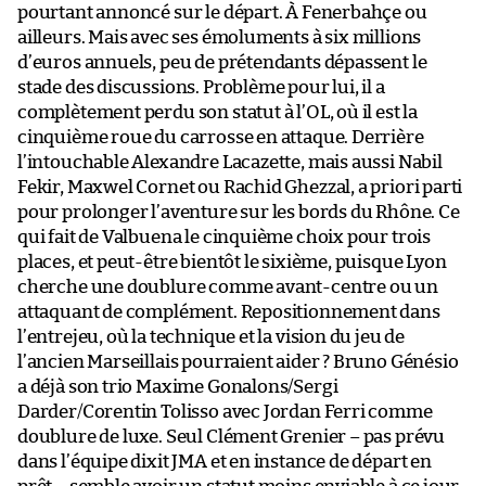
pourtant annoncé sur le départ. À Fenerbahçe ou
ailleurs. Mais avec ses émoluments à six millions
d’euros annuels, peu de prétendants dépassent le
stade des discussions. Problème pour lui, il a
complètement perdu son statut à l’OL, où il est la
cinquième roue du carrosse en attaque. Derrière
l’intouchable Alexandre Lacazette, mais aussi Nabil
Fekir, Maxwel Cornet ou Rachid Ghezzal, a priori parti
pour prolonger l’aventure sur les bords du Rhône. Ce
qui fait de Valbuena le cinquième choix pour trois
places, et peut-être bientôt le sixième, puisque Lyon
cherche une doublure comme avant-centre ou un
attaquant de complément. Repositionnement dans
l’entrejeu, où la technique et la vision du jeu de
l’ancien Marseillais pourraient aider ? Bruno Génésio
a déjà son trio Maxime Gonalons/Sergi
Darder/Corentin Tolisso avec Jordan Ferri comme
doublure de luxe. Seul Clément Grenier – pas prévu
dans l’équipe dixit JMA et en instance de départ en