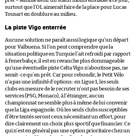
prêt – semble avoir un statut moins enviable à ce jour,
surtout que l’OL aimerait faire de la place pour Lucas
Tousart en doublure au milieu.
La piste Vigo enterrée
Aucune solution ne paraît aussi logique qu’un départ
pour Valbuena. Si l’on peut comprendre que la
situation politique en Turquie l’ait refroidi par rapport
à Fenerbahçe, il est en revanche plus dommageable
qu’une éventuelle piste Celta Vigo n’aboutisse pas, ne
serait-ce qu’en prêt. Car pour rebondir, le Petit Vélo
n’a pas une infinité d’options : en Ligue 1, les seuls
clubs en mesure de le recruter n’ont pas besoin de ses
services (PSG, Monaco), à l’étranger, aucun
championnat ne semble plus à même de lui convenir
que la Liga espagnole. Où les seuls clubs susceptibles
d’être tentés seront ceux nécessitant un effort, pour
dire clairement un choix plus sportif que financier. Ce
qui n’est en général pas une option prioritaire chez un