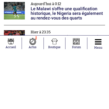
Aujourd'hui à 0:12
Le Malawi s'offre une qualification
historique, le Nigeria sera également
au rendez-vous des quarts
Hier à 23:35
Steven Nzonzi explique pourquoi il a
1
choisi Dunkerque
Accueil
Actus
Boutique
Forum
Menu
Hier à 23:02
Le PSG perd son premier trophée de
la saison
Nos partenaires