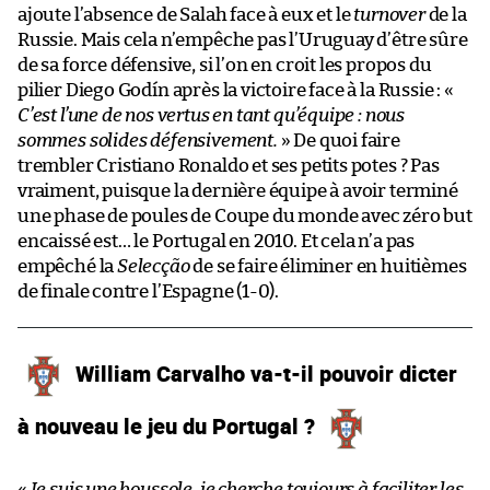
ajoute l’absence de Salah face à eux et le
turnover
de la
Russie. Mais cela n’empêche pas l’Uruguay d’être sûre
de sa force défensive, si l’on en croit les propos du
pilier Diego Godín après la victoire face à la Russie : «
C’est l’une de nos vertus en tant qu’équipe : nous
sommes solides défensivement.
» De quoi faire
trembler Cristiano Ronaldo et ses petits potes ? Pas
vraiment, puisque la dernière équipe à avoir terminé
une phase de poules de Coupe du monde avec zéro but
encaissé est… le Portugal en 2010. Et cela n’a pas
empêché la
Selecção
de se faire éliminer en huitièmes
de finale contre l’Espagne (1-0).
William Carvalho va-t-il pouvoir dicter
à nouveau le jeu du Portugal ?
«
Je suis une boussole, je cherche toujours à faciliter les