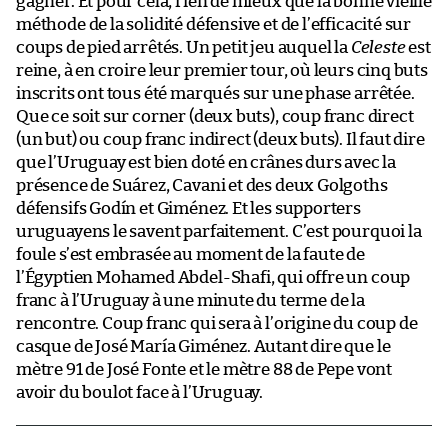
gagner. Et pour cela, rien de mieux que la bonne vieille
méthode de la solidité défensive et de l’efficacité sur
coups de pied arrêtés. Un petit jeu auquel la
Celeste
est
reine, à en croire leur premier tour, où leurs cinq buts
inscrits ont tous été marqués sur une phase arrêtée.
Que ce soit sur corner (deux buts), coup franc direct
(un but) ou coup franc indirect (deux buts). Il faut dire
que l’Uruguay est bien doté en crânes durs avec la
présence de Suárez, Cavani et des deux Golgoths
défensifs Godín et Giménez. Et les supporters
uruguayens le savent parfaitement. C’est pourquoi la
foule s’est embrasée au moment de la faute de
l’Égyptien Mohamed Abdel-Shafi, qui offre un coup
franc à l’Uruguay à une minute du terme de la
rencontre. Coup franc qui sera à l’origine du coup de
casque de José María Giménez. Autant dire que le
mètre 91 de José Fonte et le mètre 88 de Pepe vont
avoir du boulot face à l’Uruguay.