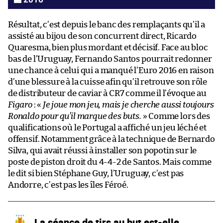
Résultat, c’est depuis le banc des remplaçants qu’il a
assisté au bijou de son concurrent direct, Ricardo
Quaresma, bien plus mordant et décisif. Face au bloc
bas de l’Uruguay, Fernando Santos pourrait redonner
une chance à celui qui a manqué l’Euro 2016 en raison
d’une blessure à la cuisse afin qu’il retrouve son rôle
de distributeur de caviar à CR7 comme il l’évoque au
Figaro
: «
Je joue mon jeu, mais je cherche aussi toujours
Ronaldo pour qu’il marque des buts.
» Comme lors des
qualifications où le Portugal a affiché un jeu léché et
offensif. Notamment grâce à la technique de Bernardo
Silva, qui avait réussi à installer son popotin sur le
poste de piston droit du 4-4-2 de Santos. Mais comme
le dit si bien Stéphane Guy, l’Uruguay, c’est pas
Andorre, c’est pas les îles Féroé.
La séance de tirs au but est-elle