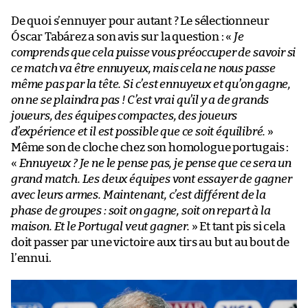
De quoi s’ennuyer pour autant ? Le sélectionneur
Óscar Tabárez a son avis sur la question : «
Je
comprends que cela puisse vous préoccuper de savoir si
ce match va être ennuyeux, mais cela ne nous passe
même pas par la tête. Si c’est ennuyeux et qu’on gagne,
on ne se plaindra pas ! C’est vrai qu’il y a de grands
joueurs, des équipes compactes, des joueurs
d’expérience et il est possible que ce soit équilibré.
»
Même son de cloche chez son homologue portugais :
«
Ennuyeux ? Je ne le pense pas, je pense que ce sera un
grand match. Les deux équipes vont essayer de gagner
avec leurs armes. Maintenant, c’est différent de la
phase de groupes : soit on gagne, soit on repart à la
maison. Et le Portugal veut gagner.
» Et tant pis si cela
doit passer par une victoire aux tirs au but au bout de
l’ennui.