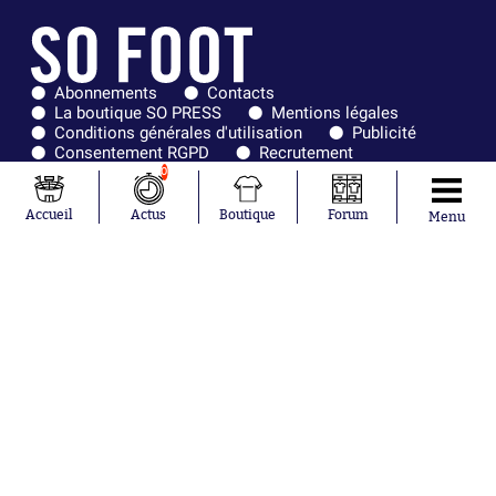
Abonnements
Contacts
La boutique SO PRESS
Mentions légales
Conditions générales d'utilisation
Publicité
Consentement RGPD
Recrutement
Joueurs en
Équipes en
0
tendance
tendance
Accueil
Actus
Boutique
Forum
Menu
Mohamed
Chelsea
Salah
Paris Saint-
Mykhailo
Germain
Mudryk
Bordeaux
Neymar
Olympique
Khalis Merah
lyonnais
Loïs Openda
FIFA
Moussa
Real Madrid
Niakhaté
RC Strasbourg
Nicolás
AC Milan
Tagliafico
France
Pavel Šulc
RC Lens
Josh Maja