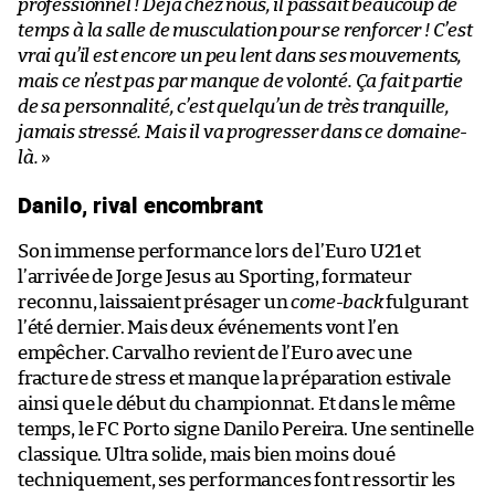
professionnel ! Déjà chez nous, il passait beaucoup de
temps à la salle de musculation pour se renforcer ! C’est
vrai qu’il est encore un peu lent dans ses mouvements,
mais ce n’est pas par manque de volonté. Ça fait partie
de sa personnalité, c’est quelqu’un de très tranquille,
jamais stressé. Mais il va progresser dans ce domaine-
là.
»
Danilo, rival encombrant
Son immense performance lors de l’Euro U21 et
l’arrivée de Jorge Jesus au Sporting, formateur
reconnu, laissaient présager un
come-back
fulgurant
l’été dernier. Mais deux événements vont l’en
empêcher. Carvalho revient de l’Euro avec une
fracture de stress et manque la préparation estivale
ainsi que le début du championnat. Et dans le même
temps, le FC Porto signe Danilo Pereira. Une sentinelle
classique. Ultra solide, mais bien moins doué
techniquement, ses performances font ressortir les