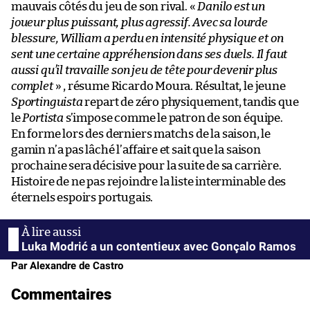
mauvais côtés du jeu de son rival. «
Danilo est un
joueur plus puissant, plus agressif. Avec sa lourde
blessure, William a perdu en intensité physique et on
sent une certaine appréhension dans ses duels. Il faut
aussi qu’il travaille son jeu de tête pour devenir plus
complet
» , résume Ricardo Moura. Résultat, le jeune
Sportinguista
repart de zéro physiquement, tandis que
le
Portista
s’impose comme le patron de son équipe.
En forme lors des derniers matchs de la saison, le
gamin n’a pas lâché l’affaire et sait que la saison
prochaine sera décisive pour la suite de sa carrière.
Histoire de ne pas rejoindre la liste interminable des
éternels espoirs portugais.
Luka Modrić a un contentieux avec Gonçalo Ramos
Par Alexandre de Castro
Commentaires