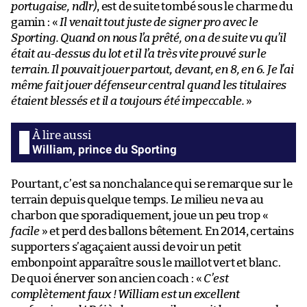
portugaise, ndlr)
, est de suite tombé sous le charme du
gamin : «
Il venait tout juste de signer pro avec le
Sporting. Quand on nous l’a prêté, on a de suite vu qu’il
était au-dessus du lot et il l’a très vite prouvé sur le
terrain. Il pouvait jouer partout, devant, en 8, en 6. Je l’ai
même fait jouer défenseur central quand les titulaires
étaient blessés et il a toujours été impeccable.
»
William, prince du Sporting
Pourtant, c’est sa nonchalance qui se remarque sur le
terrain depuis quelque temps. Le milieu ne va au
charbon que sporadiquement, joue un peu trop «
facile
» et perd des ballons bêtement. En 2014, certains
supporters s’agaçaient aussi de voir un petit
embonpoint apparaître sous le maillot vert et blanc.
De quoi énerver son ancien coach : «
C’est
complètement faux ! William est un excellent