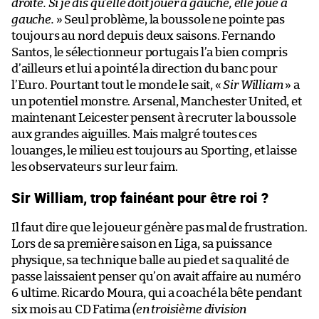
droite. Si je dis qu’elle doit jouer à gauche, elle joue à
gauche.
» Seul problème, la boussole ne pointe pas
toujours au nord depuis deux saisons. Fernando
Santos, le sélectionneur portugais l’a bien compris
d’ailleurs et lui a pointé la direction du banc pour
l’Euro. Pourtant tout le monde le sait, «
Sir William
» a
un potentiel monstre. Arsenal, Manchester United, et
maintenant Leicester pensent à recruter la boussole
aux grandes aiguilles. Mais malgré toutes ces
louanges, le milieu est toujours au Sporting, et laisse
les observateurs sur leur faim.
Sir William, trop fainéant pour être roi ?
Il faut dire que le joueur génère pas mal de frustration.
Lors de sa première saison en Liga, sa puissance
physique, sa technique balle au pied et sa qualité de
passe laissaient penser qu’on avait affaire au numéro
6 ultime. Ricardo Moura, qui a coaché la bête pendant
six mois au CD Fatima
(en troisième division