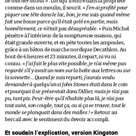
de toucher au but
» . Lorsqu’il entre dans la propriété
comme dans un moulin, il sourit. «
J’en ai profité pour
piquer une tête dans le lac, bon, je me suis quand même
fait une bosse parce qu’il était gelé en partie, mais
honnêtement, ce n’était pas désagréable.
» Puis Michel
pénètre à l’intérieur de la somptueuse maison, qui
était grande ouverte, et en pète toutes les ampoules,
grâce à un bâton de marche nordique Decathlon. Au
bout de 6 heures et 23 minutes, il repart, ni vu ni
connu. «
J’ai fait le plus vite possible, je n’ai même pas
regardé s’il y avait un nom sur la boîte aux lettres ou sur
la sonnette… Quand je suis reparti, j’aurais voulu
demander à quelqu’un si John Stones était dans le coin
et pourquoi il se présentait dans l’Allier, mais je n’ai pas
pu, tant pis. Peut-être qu’il n’habite plus là, je n’ai pas
tout suivi, son couple, tout ça, ou si ça se trouve, tout le
monde se planquait dans des malles !
» Retour au
bercail avec le sentiment du devoir accompli.
Et soudain l’explication, version Kingston