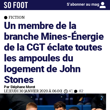
S’abonner au mag
FICTION
Un membre de la
branche Mines-Énergie
de la CGT éclate toutes
les ampoules du
logement de John
Stones
Par Stéphane Morot
LE JEUDI 30 JANVIER 2020 À 06:00
4'
82