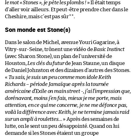
le mot « Stones », je pète les plombs !
» Il était temps
d’aller voir ailleurs. Et peut-être prendre cher dans le
Cheshire, mais c’est pas sûr**.
Son monde est Stone(s)
Dans le salon de Michel, avenue Youri Gagarine, à
Vitry-sur-Seine, trônent une vidéo de
Basic Instinct
(avec Sharon Stone), un plan de l’université de
Houston,
Les clés du futur
de Jean Staune, un disque
de Daniel Johnston et des dizaines d’autres des Stones.
«
Tu sais, je suis un peu comme mon idole Keith
Richards – période Jamaïque après la tournée
américaine d’Exile on main street -, j’ai l’impression que,
dorénavant, moins j’en fais, mieux je me porte, mais
attention, en ce qui me concerne, je ne me défonce pas,
voilà la différence avec Keith, je ne termine jamais raid
sur un ampli à roulettes…
» Après des semaines de
lutte, on le sent un peu désappointé. Quand on lui
demande si les Stones étaient un groupe