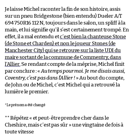
Je laisse Michel raconter la fin de son histoire, assis
sur un pneu Bridgestone (bien entendu) Dueler A/T
694 750R16 112 N, toujours dans le salon, un spliff à la
main, et lui signifie qu’il s’est certainement trompé. En
effet, il a mal entendu et
c’est bien la chanteuse Stone
(de Stone et Charden) et non le joueur Stones (de
Manchester City) qui se retrouve sur la liste UDI du
maire sortant de la commune de Commentry, dans
l’Allier.
Se rendant compte de la méprise, Michel finit
par conclure : «
Au temps pour moi. Je me disais aussi,
Coventry, c’est pas dans l’Allier !
» Au bout du compte,
de John ou de Michel, c’est Michel qui a retrouvé la
lumière le premier.
*Le prénom a été changé
** Répétez « et peut-être prendre cher dans le
Cheshire, mais c’est pas sûr » une vingtaine de fois à
toute vitesse