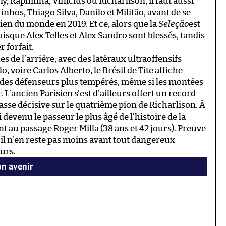
, Raphinha, Vinícius ou Richarlison, il faut aussi
nhos, Thiago Silva, Danilo et Militão, avant de se
ien du monde en 2019. Et ce, alors que la
Seleção
est
uisque Alex Telles et Alex Sandro sont blessés, tandis
r forfait.
s de l’arrière, avec des latéraux ultraoffensifs
, voire Carlos Alberto, le Brésil de Tite affiche
 des défenseurs plus tempérés, même si les montées
. L’ancien Parisien s’est d’ailleurs offert un record
passe décisive sur le quatrième pion de Richarlison. À
i devenu le passeur le plus âgé de l’histoire de la
 au passage Roger Milla (38 ans et 42 jours). Preuve
 il n’en reste pas moins avant tout dangereux
urs.
n avenir