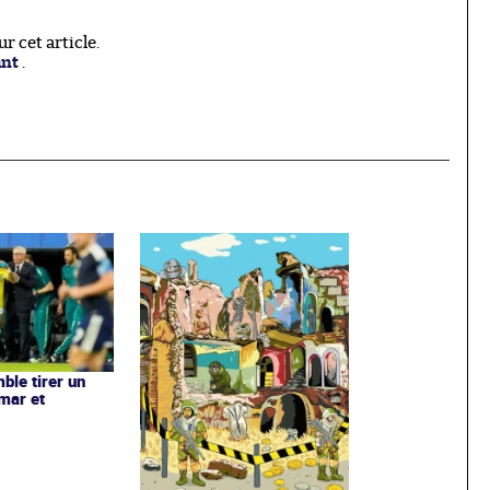
 cet article.
ant
.
ble tirer un
ymar et