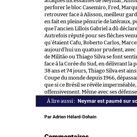
attaques incessantes de Neymar, Antony
perforer le bloc Casemiro, Fred, Marqui
retrouver face à Alisson, meilleur gard
en fait en pleine pénurie de latéraux, p
que l’ancien Lillois Gabriel a dû déclare
Autrefois réputé pour ses flèches venue
qu’étaient Cafu, Roberto Carlos, Marcelo
aujourd’hui un quatuor prudent, avec
de Militão ou Thiago Silva se font sentir
face à la Corée du Sud, en délivrant la 
38 ans et 74 jours, Thiago Silva est ains
Coupe du monde depuis 1966, dépassant
que si ce Brésil se révèle imperméable,
offensivement. Même avec ses défense
Neymar est paumé sur so
Par Adrien Hélard-Dohain
Commentaires