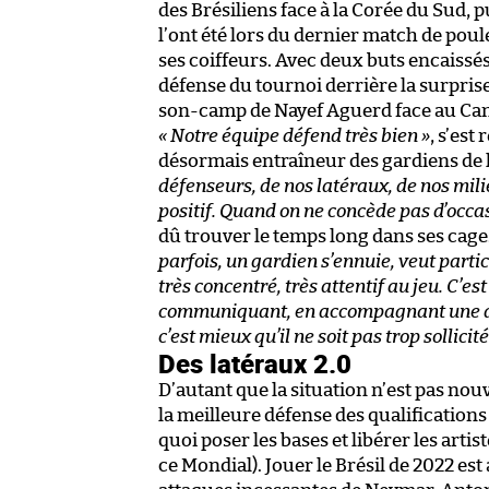
des Brésiliens face à la Corée du Sud, p
l’ont été lors du dernier match de pou
ses coiffeurs. Avec deux buts encaissés,
défense du tournoi derrière la surprise
son-camp de Nayef Aguerd face au Ca
« Notre équipe défend très bien »
, s’est
désormais entraîneur des gardiens de 
défenseurs, de nos latéraux, de nos milie
positif. Quand on ne concède pas d’occas
dû trouver le temps long dans ses cag
parfois, un gardien s’ennuie, veut partici
très concentré, très attentif au jeu. C’e
communiquant, en accompagnant une ac
c’est mieux qu’il ne soit pas trop sollicité
Des latéraux 2.0
D’autant que la situation n’est pas nouv
la meilleure défense des qualification
quoi poser les bases et libérer les artis
ce Mondial). Jouer le Brésil de 2022 est