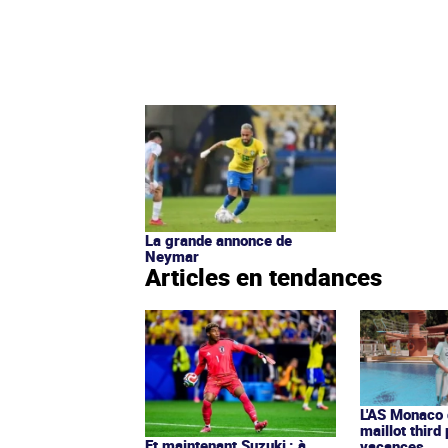
La grande annonce de
Neymar
Articles en tendances
L'AS Monaco d
maillot third
Et maintenant Suzuki : à
vacances