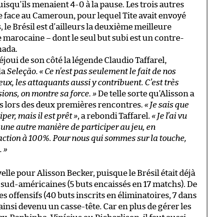
uisqu’ils menaient 4-0 à la pause. Les trois autres
le face au Cameroun, pour lequel Tite avait envoyé
 le Brésil est d’ailleurs la deuxième meilleure
 marocaine – dont le seul but subi est un contre-
nada.
 réjoui de son côté la légende Claudio Taffarel,
la
Seleção
.
« Ce n’est pas seulement le fait de nos
ux, les attaquants aussi y contribuent. C’est très
ions, on montre sa force. »
De telle sorte qu’Alisson a
es lors des deux premières rencontres.
« Je sais que
per, mais il est prêt »
, a rebondi Taffarel.
« Je l’ai vu
st une autre manière de participer au jeu, en
tion à 100%. Pour nous qui sommes sur la touche,
. »
elle pour Alisson Becker, puisque le Brésil était déjà
s sud-américaines (5 buts encaissés en 17 matchs). De
tes offensifs (40 buts inscrits en éliminatoires, 7 dans
 ainsi devenu un casse-tête. Car en plus de gérer les