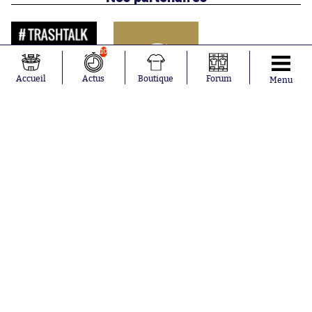
10
Accueil
Actus
Boutique
Forum
Menu
Abonnements
Contacts
La boutique SO PRESS
Mentions légales
Conditions générales d'utilisation
Publicité
Consentement RGPD
Recrutement
Joueurs en
Équipes en
tendance
tendance