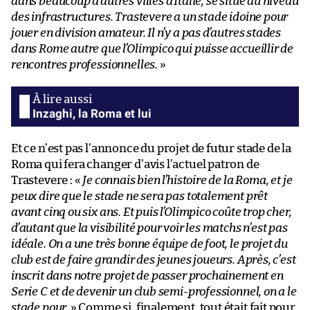
dans beaucoup d’autres villes d’Italie, se situe au niveau
des infrastructures. Trastevere a un stade idoine pour
jouer en division amateur. Il n’y a pas d’autres stades
dans Rome autre que l’Olimpico qui puisse accueillir de
rencontres professionnelles.
»
Inzaghi, la Roma et lui
Et ce n’est pas l’annonce du projet de futur stade de la
Roma qui fera changer d’avis l’actuel patron de
Trastevere : «
Je connais bien l’histoire de la Roma, et je
peux dire que le stade ne sera pas totalement prêt
avant cinq ou six ans. Et puis l’Olimpico coûte trop cher,
d’autant que la visibilité pour voir les matchs n’est pas
idéale. On a une très bonne équipe de foot, le projet du
club est de faire grandir des jeunes joueurs. Après, c’est
inscrit dans notre projet de passer prochainement en
Serie C et de devenir un club semi-professionnel, on a le
stade pour.
» Comme si, finalement, tout était fait pour