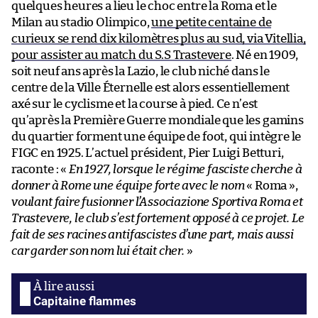
quelques heures a lieu le choc entre la Roma et le
Milan au stadio Olimpico,
une petite centaine de
curieux se rend dix kilomètres plus au sud, via Vitellia,
pour assister au match du S.S Trastevere
. Né en 1909,
soit neuf ans après la Lazio, le club niché dans le
centre de la Ville Éternelle est alors essentiellement
axé sur le cyclisme et la course à pied. Ce n’est
qu’après la Première Guerre mondiale que les gamins
du quartier forment une équipe de foot, qui intègre le
FIGC en 1925. L’actuel président, Pier Luigi Betturi,
raconte : «
En 1927, lorsque le régime fasciste cherche à
donner à Rome une équipe forte avec le nom
« Roma »,
voulant faire fusionner l’Associazione Sportiva Roma et
Trastevere, le club s’est fortement opposé à ce projet. Le
fait de ses racines antifascistes d’une part, mais aussi
car garder son nom lui était cher.
»
Capitaine flammes