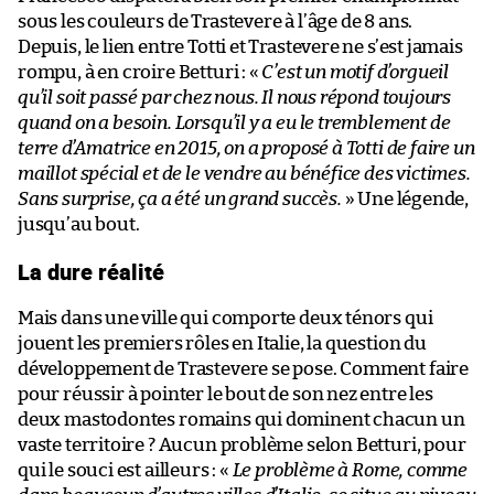
sous les couleurs de Trastevere à l’âge de 8 ans.
Depuis, le lien entre Totti et Trastevere ne s’est jamais
rompu, à en croire Betturi : «
C’est un motif d’orgueil
qu’il soit passé par chez nous. Il nous répond toujours
quand on a besoin. Lorsqu’il y a eu le tremblement de
terre d’Amatrice en 2015, on a proposé à Totti de faire un
maillot spécial et de le vendre au bénéfice des victimes.
Sans surprise, ça a été un grand succès.
» Une légende,
jusqu’au bout.
La dure réalité
Mais dans une ville qui comporte deux ténors qui
jouent les premiers rôles en Italie, la question du
développement de Trastevere se pose. Comment faire
pour réussir à pointer le bout de son nez entre les
deux mastodontes romains qui dominent chacun un
vaste territoire ? Aucun problème selon Betturi, pour
qui le souci est ailleurs : «
Le problème à Rome, comme