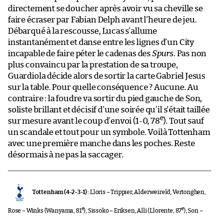
directement se doucher après avoir vu sa cheville se
faire écraser par Fabian Delph avant l’heure de jeu.
Débarqué à la rescousse, Lucas s’allume
instantanément et danse entre les lignes d’un City
incapable de faire péter le cadenas des
Spurs
. Pas non
plus convaincu par la prestation de sa troupe,
Guardiola décide alors de sortir la carte Gabriel Jesus
sur la table. Pour quelle conséquence ? Aucune. Au
contraire : la foudre va sortir du pied gauche de Son,
soliste brillant et décisif d’une soirée qu’il s’était taillée
e
sur mesure avant le coup d’envoi (1-0, 78
). Tout sauf
un scandale et tout pour un symbole. Voilà Tottenham
avec une première manche dans les poches. Reste
désormais à ne pas la saccager.
Tottenham (4-2-3-1) :
Lloris – Trippier, Alderweireld, Vertonghen,
e
e
Rose – Winks (Wanyama, 81
), Sissoko – Eriksen, Alli (Llorente, 87
), Son –