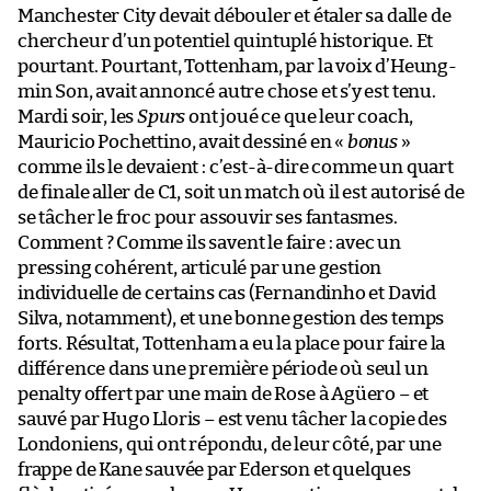
Manchester City devait débouler et étaler sa dalle de
chercheur d’un potentiel quintuplé historique. Et
pourtant. Pourtant, Tottenham, par la voix d’Heung-
min Son, avait annoncé autre chose et s’y est tenu.
Mardi soir, les
Spurs
ont joué ce que leur coach,
Mauricio Pochettino, avait dessiné en «
bonus
»
comme ils le devaient : c’est-à-dire comme un quart
de finale aller de C1, soit un match où il est autorisé de
se tâcher le froc pour assouvir ses fantasmes.
Comment ? Comme ils savent le faire : avec un
pressing cohérent, articulé par une gestion
individuelle de certains cas (Fernandinho et David
Silva, notamment), et une bonne gestion des temps
forts. Résultat, Tottenham a eu la place pour faire la
différence dans une première période où seul un
penalty offert par une main de Rose à Agüero – et
sauvé par Hugo Lloris – est venu tâcher la copie des
Londoniens, qui ont répondu, de leur côté, par une
frappe de Kane sauvée par Ederson et quelques