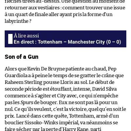
flèches tirées au-dessus. Une question au moment de
retourner aux vestiaires : comment trouver une issue
à un quart de finale aller ayant pris la forme d’un
labyrinthe ?
En direct : Tottenham – Manchester City (0 – 0)
Son of a Gun
Alors que Kevin De Bruyne patiente au chaud, Pep
Guardiola a à peine le temps de se gratter le crâne que
Raheem Sterling pousse Lloris au sol. Le début de
seconde période est étouffant, intense, David Silva
commence à s’agiter et City avec, ce qui n’empêche
pas les
Spurs
de bouger. Eux ne sont pas là pour un
nul. Ce qu’ils veulent, c’est la victoire, quel qu’en soit le
prix. Lancé dans cette quête, Tottenham, armé d’un
bouclier Sissoko-Winks impérial, va néanmoins se
faire sécher par la perte d’Harry Kane, parti