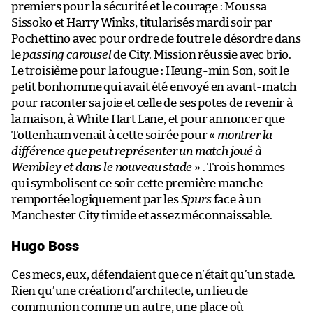
premiers pour la sécurité et le courage : Moussa
Sissoko et Harry Winks, titularisés mardi soir par
Pochettino avec pour ordre de foutre le désordre dans
le
passing carousel
de City. Mission réussie avec brio.
Le troisième pour la fougue : Heung-min Son, soit le
petit bonhomme qui avait été envoyé en avant-match
pour raconter sa joie et celle de ses potes de revenir à
la maison, à White Hart Lane, et pour annoncer que
Tottenham venait à cette soirée pour «
montrer la
différence que peut représenter un match joué à
Wembley et dans le nouveau stade
» . Trois hommes
qui symbolisent ce soir cette première manche
remportée logiquement par les
Spurs
face à un
Manchester City timide et assez méconnaissable.
Hugo Boss
Ces mecs, eux, défendaient que ce n’était qu’un stade.
Rien qu’une création d’architecte, un lieu de
communion comme un autre, une place où