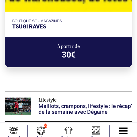
BOUTIQUE SO - MAGAZINES
TSUGI RAVES
à partir de
30€
Lifestyle
Maillots, crampons, lifestyle : le récap’
de la semaine avec Dégaine
10
Aujourd'hui à 18:46
Frank McCourt investit dans un