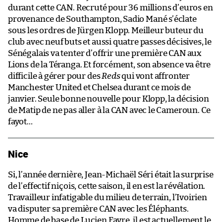
durant cette CAN. Recruté pour 36 millions d’euros en
provenance de Southampton, Sadio Mané s’éclate
sous les ordres de Jürgen Klopp. Meilleur buteur du
club avec neuf buts et aussi quatre passes décisives, le
Sénégalais va tenter d’offrir une première CAN aux
Lions de la Téranga. Et forcément, son absence va être
difficile à gérer pour des
Reds
qui vont affronter
Manchester United et Chelsea durant ce mois de
janvier. Seule bonne nouvelle pour Klopp, la décision
de Matip de ne pas aller à la CAN avec le Cameroun. Ce
fayot…
Nice
Si, l’année dernière, Jean-Michaël Séri était la surprise
de l’effectif niçois, cette saison, il en est la révélation.
Travailleur infatigable du milieu de terrain, l’Ivoirien
va disputer sa première CAN avec les Éléphants.
Homme de base de Lucien Favre, il est actuellement le