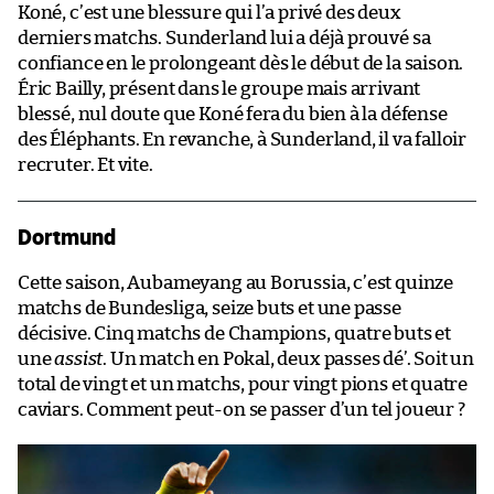
Koné, c’est une blessure qui l’a privé des deux
derniers matchs. Sunderland lui a déjà prouvé sa
confiance en le prolongeant dès le début de la saison.
Éric Bailly, présent dans le groupe mais arrivant
blessé, nul doute que Koné fera du bien à la défense
des Éléphants. En revanche, à Sunderland, il va falloir
recruter. Et vite.
Dortmund
Cette saison, Aubameyang au Borussia, c’est quinze
matchs de Bundesliga, seize buts et une passe
décisive. Cinq matchs de Champions, quatre buts et
une
assist
. Un match en Pokal, deux passes dé’. Soit un
total de vingt et un matchs, pour vingt pions et quatre
caviars. Comment peut-on se passer d’un tel joueur ?