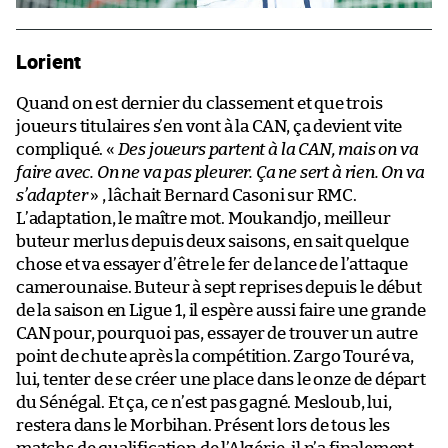
Lorient
Quand on est dernier du classement et que trois
joueurs titulaires s’en vont à la CAN, ça devient vite
compliqué. «
Des joueurs partent à la CAN, mais on va
faire avec. On ne va pas pleurer. Ça ne sert à rien. On va
s’adapter
» , lâchait Bernard Casoni sur RMC.
L’adaptation, le maître mot. Moukandjo, meilleur
buteur merlus depuis deux saisons, en sait quelque
chose et va essayer d’être le fer de lance de l’attaque
camerounaise. Buteur à sept reprises depuis le début
de la saison en Ligue 1, il espère aussi faire une grande
CAN pour, pourquoi pas, essayer de trouver un autre
point de chute après la compétition. Zargo Touré va,
lui, tenter de se créer une place dans le onze de départ
du Sénégal. Et ça, ce n’est pas gagné. Mesloub, lui,
restera dans le Morbihan. Présent lors de tous les