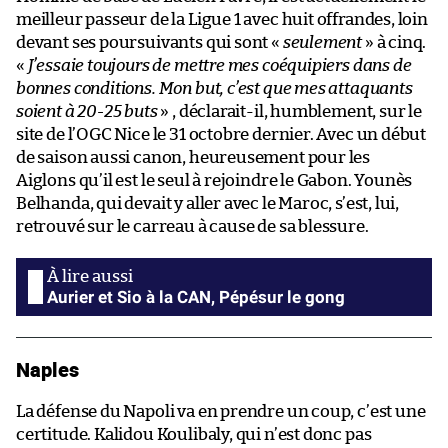
meilleur passeur de la Ligue 1 avec huit offrandes, loin
devant ses poursuivants qui sont «
seulement
» à cinq.
«
J’essaie toujours de mettre mes coéquipiers dans de
bonnes conditions. Mon but, c’est que mes attaquants
soient à 20-25 buts
» , déclarait-il, humblement, sur le
site de l’OGC Nice le 31 octobre dernier. Avec un début
de saison aussi canon, heureusement pour les
Aiglons qu’il est le seul à rejoindre le Gabon. Younès
Belhanda, qui devait y aller avec le Maroc, s’est, lui,
retrouvé sur le carreau à cause de sa blessure.
Aurier et Sio à la CAN, Pépésur le gong
Naples
La défense du Napoli va en prendre un coup, c’est une
certitude. Kalidou Koulibaly, qui n’est donc pas