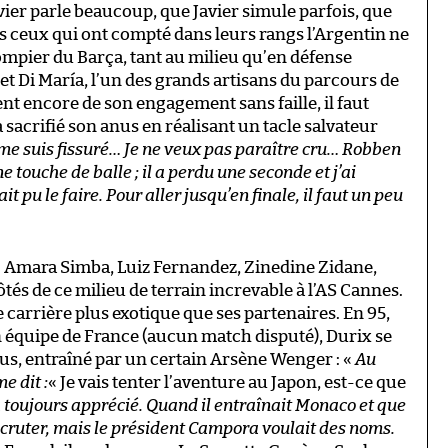
avier parle beaucoup, que Javier simule parfois, que
ais ceux qui ont compté dans leurs rangs l’Argentin ne
ompier du Barça, tant au milieu qu’en défense
et Di María, l’un des grands artisans du parcours de
ent encore de son engagement sans faille, il faut
sacrifié son anus en réalisant un tacle salvateur
 me suis fissuré… Je ne veux pas paraître cru… Robben
 touche de balle ; il a perdu une seconde et j’ai
it pu le faire. Pour aller jusqu’en finale, il faut un peu
 Amara Simba, Luiz Fernandez, Zinedine Zidane,
és de ce milieu de terrain increvable à l’AS Cannes.
carrière plus exotique que ses partenaires. En 95,
en équipe de France (aucun match disputé), Durix se
pus, entraîné par un certain Arsène Wenger : «
Au
e dit :
« Je vais tenter l’aventure au Japon, est-ce que
a toujours apprécié. Quand il entraînait Monaco et que
recruter, mais le président Campora voulait des noms.