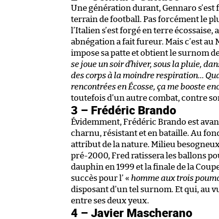
Une génération durant, Gennaro s’est f
terrain de football. Pas forcément le 
l’Italien s’est forgé en terre écossais
abnégation a fait fureur. Mais c’est au M
impose sa patte et obtient le surnom d
se joue un soir d’hiver, sous la pluie, da
des corps à la moindre respiration… Quan
rencontrées en Écosse, ça me booste enc
toutefois d’un autre combat, contre so
3 – Frédéric Brando
Évidemment, Frédéric Brando est avant 
charnu, résistant et en bataille. Au fond
attribut de la nature. Milieu besogneu
pré-2000, Fred ratissera les ballons pou
dauphin en 1999 et la finale de la Cou
succès pour l’ «
homme aux trois poum
disposant d’un tel surnom. Et qui, au vu
entre ses deux yeux.
4 – Javier Mascherano