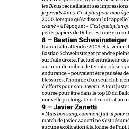
les Bleus
recueillaient ses impressions 
je prends 4 ans. C’est plus pour mon âg
2000, lorsque qu’Ardisson lui rappelle
cramé
» à l’époque : «
C’est quelqu’un qu
petits papiers de Didier est une erreur f
8 – Bastian Schweinsteiger
Il aura fallu attendre 2009 et la venu
Bastian Schweinsteiger prendre pleine
sur l’aile droite, l’actuel entraîneur de
au cœur du milieu de terrain, où ses qu
endurance – pouvaient être puisées de 
blessures, l’homme d’un seul club n’e
d’efforts pour son Bayern. À tout juste
course pour être dans le top 10 du Bal
nouvelle prolongation de contrat au mi
9 – Javier Zanetti
«
Mais bon sang, comment fait-il pour co
match de Javier Zanetti ne s’est résu
aucune explication à la forme de Pupi, l