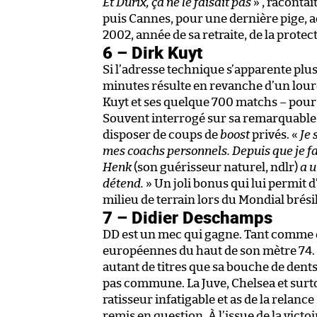
Et Durix, ça ne le faisait pas
» , racontai
puis Cannes, pour une dernière pige, a
2002, année de sa retraite, de la protec
6 – Dirk Kuyt
Si l’adresse technique s’apparente plu
minutes résulte en revanche d’un lourd
Kuyt et ses quelque 700 matchs – pour 
Souvent interrogé sur sa remarquable 
disposer de coups de
boost
privés. «
Je 
mes coachs personnels. Depuis que je fa
Henk
(son guérisseur naturel, ndlr)
a u
détend.
» Un joli bonus qui lui permit d
milieu de terrain lors du Mondial brésil
7 – Didier Deschamps
DD est un mec qui gagne. Tant comme en
européennes du haut de son mètre 74. 
autant de titres que sa bouche de dents d
pas commune. La Juve, Chelsea et surtou
ratisseur infatigable et as de la relanc
remis en question. À l’issue de la vict