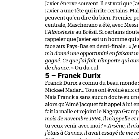
Javier énerve souvent. Il est vrai que J
Javier a une tête qui irrite certains. M
peuvent qu’en dire du bien. Premier p
centrale, Mascherano a été, avec Messi 
l’
Albiceleste
au Brésil. Si certains dout
rappeler que Javier est un homme qui a 
face aux Pays-Bas en demi-finale : «
Je
m’a donné une opportunité en faisant une
gagné. Ce que j’ai fait, n’importe qui aura
de chance.
» Ou du cul.
5 – Franck Durix
Franck Durix a connu du beau monde :
Mickael Madar… Tous ont évolué aux côt
Mais Franck a sans aucun doute eu une 
alors qu’Aimé Jacquet fait appel à lui 
fait la malle et rejoint le Nagoya Gram
mois de novembre 1994, il m’appelle et m
tu veux venir avec moi ? »
Arsène, il m’
j’étais à Cannes, il avait essayé de me 