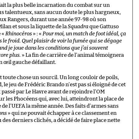
ait la plus belle incarnation du combat sur un
plus talentueux, sans aucun doute le plus hargneux,
e, aux Rangers, durant une année 97-98 où son
ilan et sous la liquette de la
Squadra
que Gattuso
e «
Rhinocéros
» : «
Pour moi, un match de foot idéal, ça
ns le froid. Quel plaisir de voir la fumée qui se dégage
d je joue dans les conditions que j’ai souvent
ore plus.
» La fin de carrière de l’animal témoignera
n œil gauche défaillant.
toute chose un sourcil. Un long couloir de poils,
, le jeu de Frédéric Brando n’est pas si éloigné de cet
x passé par Le Havre avant de rejoindre l’OM
r les Phocéens qui, avec lui, atteindront la place de
pe de l’UEFA la même année. Des faits d’armes sans
ons
» qui ne pouvait échapper à ce classement en
 des derniers clichés, a décidé de faire place nette