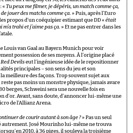
: «
Tu peux me filmer, je dépéris, un match comme ça,
e de jouer des matchs comme ça.
» Puis, après l’Euro
 les propos d’un coéquipier estimant que DD «
était
i m’a trahi et j’aime pas ça.
» Et ne pas entrer dans les
atale.
e de Louis van Gaal au Bayern Munich pour voir
ment possession de ses moyens. À l’origine placé
s
Red Devils
eut l’ingénieuse idée de le repositionner
alités principales – son sens du jeu et son
la meilleure des façons. Trop souvent sujet aux
n reste pas moins un monstre physique, jamais avare
 30 berges, Schweini sera une nouvelle fois en
lon d’or. Avant, sans doute, d’annoncer lui-même une
cro de l’Allianz Arena.
ntinuer de courir autant à son âge ?
» Pas un seul
mé autrement. José Mourinho lui-même ne trouva
orsqu’en 2010, à 36 piges, il souleva la troisième