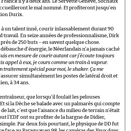
t Franck il y a deux ans. Le Servette Genève, Sochaux
ccueilleront le mal nommé. Et profiteront jusqu’en
tion Durix.
s à un talent inné, courir inlassablement durant 90
 travail. En seize années de professionnalisme, Dirk
près de 250 buts – en savent quelque chose.
débauche d’énergie, le Néerlandais n’a jamais caché
suis en mesure de courir autant car j’écoute toujours
is appel à eux, je cours comme un train à vapeur.
n traitement spécial pour moi, le shaker. Ça me
’assurer simultanément les postes de latéral droit et
ien, à 34 ans.
traîneur, que lorsqu’il foulait les pelouses
Et si la Dèche se balade avec un palmarès qui compte
e lait, c’est que l’aisance du milieu de terrain n’était
t l’EDF ont su profiter de la hargne de Didier,
e simple. Par deux fois pourtant, le physique de DD fut
oire face au Paraguay en 98, les caméras des
Yeux dans