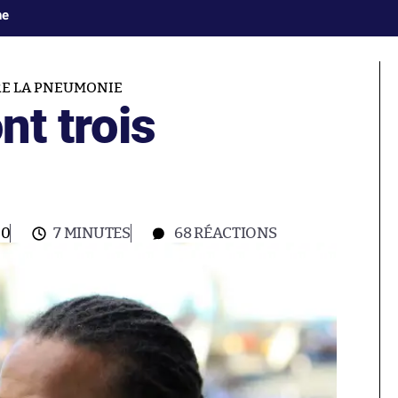
ne
E LA PNEUMONIE
ont trois
00
7 MINUTES
68
RÉACTIONS