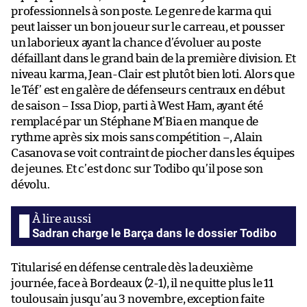
professionnels à son poste. Le genre de karma qui
peut laisser un bon joueur sur le carreau, et pousser
un laborieux ayant la chance d’évoluer au poste
défaillant dans le grand bain de la première division. Et
niveau karma, Jean-Clair est plutôt bien loti. Alors que
le Téf’ est en galère de défenseurs centraux en début
de saison – Issa Diop, parti à West Ham, ayant été
remplacé par un Stéphane M’Bia en manque de
rythme après six mois sans compétition –, Alain
Casanova se voit contraint de piocher dans les équipes
de jeunes. Et c’est donc sur Todibo qu’il pose son
dévolu.
Sadran charge le Barça dans le dossier Todibo
Titularisé en défense centrale dès la deuxième
journée, face à Bordeaux (2-1), il ne quitte plus le 11
toulousain jusqu’au 3 novembre, exception faite