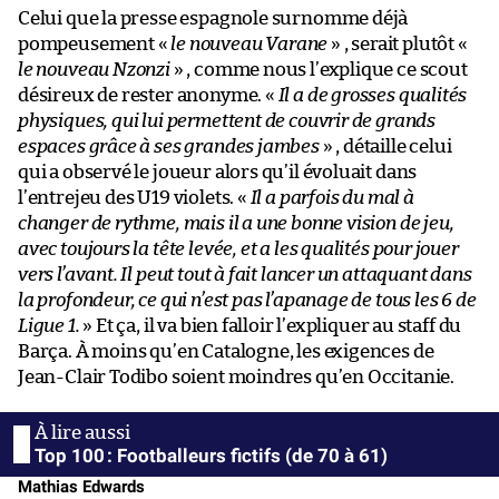
Celui que la presse espagnole surnomme déjà
pompeusement «
le nouveau Varane
» , serait plutôt «
le nouveau Nzonzi
» , comme nous l’explique ce scout
désireux de rester anonyme. «
Il a de grosses qualités
physiques, qui lui permettent de couvrir de grands
espaces grâce à ses grandes jambes
» , détaille celui
qui a observé le joueur alors qu’il évoluait dans
l’entrejeu des U19 violets. «
Il a parfois du mal à
changer de rythme, mais il a une bonne vision de jeu,
avec toujours la tête levée, et a les qualités pour jouer
vers l’avant. Il peut tout à fait lancer un attaquant dans
la profondeur, ce qui n’est pas l’apanage de tous les 6 de
Ligue 1.
» Et ça, il va bien falloir l’expliquer au staff du
Barça. À moins qu’en Catalogne, les exigences de
Jean-Clair Todibo soient moindres qu’en Occitanie.
Top 100 : Footballeurs fictifs (de 70 à 61)
Mathias Edwards