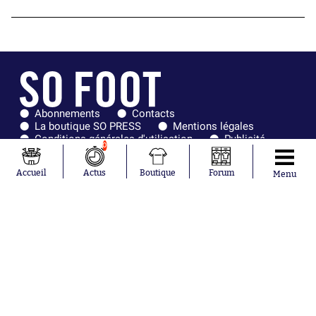
Abonnements
Contacts
La boutique SO PRESS
Mentions légales
Conditions générales d'utilisation
Publicité
0
Consentement RGPD
Recrutement
Joueurs en
Équipes en
Accueil
Actus
Boutique
Forum
Menu
tendance
tendance
Lionel Messi
Paris Saint-
Maghnes
Germain
Akliouche
Real Madrid
Mohamed
Olympique de
Salah
Marseille
Neymar
FIFA
Julián Álvarez
FC Barcelone
Ferrán Torres
Argentine
Kilian Corredor
Olympique