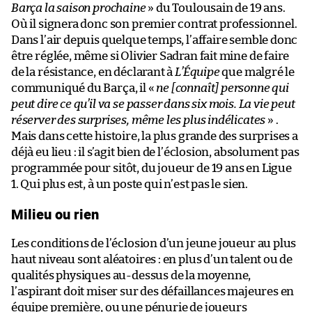
Barça la saison prochaine
» du Toulousain de 19 ans.
Où il signera donc son premier contrat professionnel.
Dans l’air depuis quelque temps, l’affaire semble donc
être réglée, même si Olivier Sadran fait mine de faire
de la résistance, en déclarant à
L’Équipe
que malgré le
communiqué du Barça, il «
ne [connaît] personne qui
peut dire ce qu’il va se passer dans six mois. La vie peut
réserver des surprises, même les plus indélicates
» .
Mais dans cette histoire, la plus grande des surprises a
déjà eu lieu : il s’agit bien de l’éclosion, absolument pas
programmée pour sitôt, du joueur de 19 ans en Ligue
1. Qui plus est, à un poste qui n’est pas le sien.
Milieu ou rien
Les conditions de l’éclosion d’un jeune joueur au plus
haut niveau sont aléatoires : en plus d’un talent ou de
qualités physiques au-dessus de la moyenne,
l’aspirant doit miser sur des défaillances majeures en
équipe première, ou une pénurie de joueurs