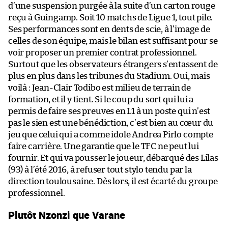
d’une suspension purgée à la suite d’un carton rouge
reçu à Guingamp. Soit 10 matchs de Ligue 1, tout pile.
Ses performances sont en dents de scie, à l’image de
celles de son équipe, mais le bilan est suffisant pour se
voir proposer un premier contrat professionnel.
Surtout que les observateurs étrangers s’entassent de
plus en plus dans les tribunes du Stadium. Oui, mais
voilà : Jean-Clair Todibo est milieu de terrain de
formation, et il y tient. Si le coup du sort qui lui a
permis de faire ses preuves en L1 à un poste qui n’est
pas le sien est une bénédiction, c’est bien au cœur du
jeu que celui qui a comme idole Andrea Pirlo compte
faire carrière. Une garantie que le TFC ne peut lui
fournir. Et qui va pousser le joueur, débarqué des Lilas
(93) à l’été 2016, à refuser tout stylo tendu par la
direction toulousaine. Dès lors, il est écarté du groupe
professionnel.
Plutôt Nzonzi que Varane