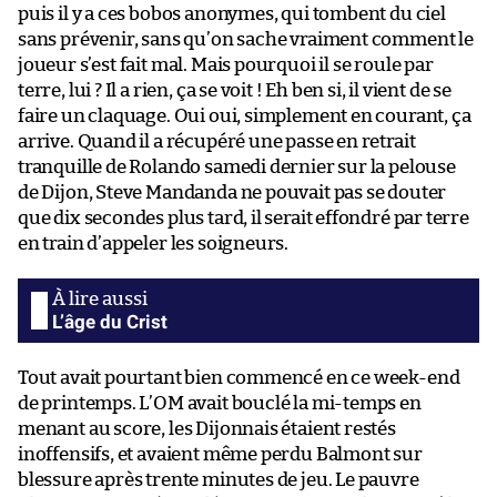
puis il y a ces bobos anonymes, qui tombent du ciel
sans prévenir, sans qu’on sache vraiment comment le
joueur s’est fait mal. Mais pourquoi il se roule par
terre, lui ? Il a rien, ça se voit ! Eh ben si, il vient de se
faire un claquage. Oui oui, simplement en courant, ça
arrive. Quand il a récupéré une passe en retrait
tranquille de Rolando samedi dernier sur la pelouse
de Dijon, Steve Mandanda ne pouvait pas se douter
que dix secondes plus tard, il serait effondré par terre
en train d’appeler les soigneurs.
L’âge du Crist
Tout avait pourtant bien commencé en ce week-end
de printemps. L’OM avait bouclé la mi-temps en
menant au score, les Dijonnais étaient restés
inoffensifs, et avaient même perdu Balmont sur
blessure après trente minutes de jeu. Le pauvre