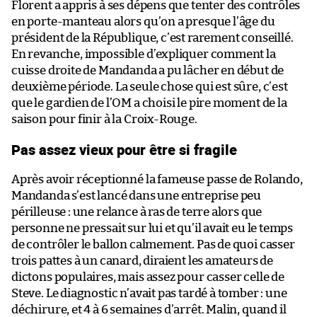
Florent a appris à ses dépens que tenter des contrôles
en porte-manteau alors qu’on a presque l’âge du
président de la République, c’est rarement conseillé.
En revanche, impossible d’expliquer comment la
cuisse droite de Mandanda a pu lâcher en début de
deuxième période. La seule chose qui est sûre, c’est
que le gardien de l’OM a choisi le pire moment de la
saison pour finir à la Croix-Rouge.
Pas assez vieux pour être si fragile
Après avoir réceptionné la fameuse passe de Rolando,
Mandanda s’est lancé dans une entreprise peu
périlleuse : une relance à ras de terre alors que
personne ne pressait sur lui et qu’il avait eu le temps
de contrôler le ballon calmement. Pas de quoi casser
trois pattes à un canard, diraient les amateurs de
dictons populaires, mais assez pour casser celle de
Steve. Le diagnostic n’avait pas tardé à tomber : une
déchirure, et 4 à 6 semaines d’arrêt. Malin, quand il