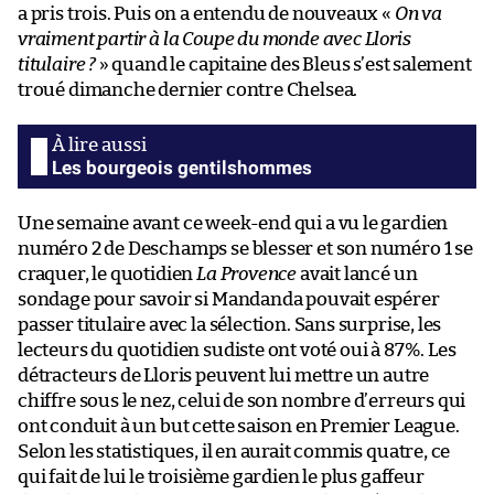
a pris trois. Puis on a entendu de nouveaux «
On va
vraiment partir à la Coupe du monde avec Lloris
titulaire ?
» quand le capitaine des Bleus s’est salement
troué dimanche dernier contre Chelsea.
Les bourgeois gentilshommes
Une semaine avant ce week-end qui a vu le gardien
numéro 2 de Deschamps se blesser et son numéro 1 se
craquer, le quotidien
La Provence
avait lancé un
sondage pour savoir si Mandanda pouvait espérer
passer titulaire avec la sélection. Sans surprise, les
lecteurs du quotidien sudiste ont voté oui à 87%. Les
détracteurs de Lloris peuvent lui mettre un autre
chiffre sous le nez, celui de son nombre d’erreurs qui
ont conduit à un but cette saison en Premier League.
Selon les statistiques, il en aurait commis quatre, ce
qui fait de lui le troisième gardien le plus gaffeur