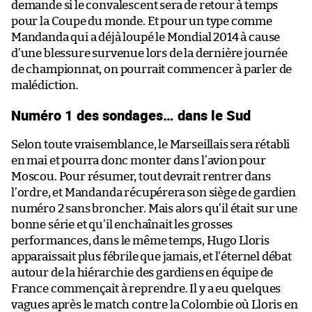
demande si le convalescent sera de retour à temps
pour la Coupe du monde. Et pour un type comme
Mandanda qui a déjà loupé le Mondial 2014 à cause
d’une blessure survenue lors de la dernière journée
de championnat, on pourrait commencer à parler de
malédiction.
Numéro 1 des sondages… dans le Sud
Selon toute vraisemblance, le Marseillais sera rétabli
en mai et pourra donc monter dans l’avion pour
Moscou. Pour résumer, tout devrait rentrer dans
l’ordre, et Mandanda récupérera son siège de gardien
numéro 2 sans broncher. Mais alors qu’il était sur une
bonne série et qu’il enchaînait les grosses
performances, dans le même temps, Hugo Lloris
apparaissait plus fébrile que jamais, et l’éternel débat
autour de la hiérarchie des gardiens en équipe de
France commençait à reprendre. Il y a eu quelques
vagues après le match contre la Colombie où Lloris en