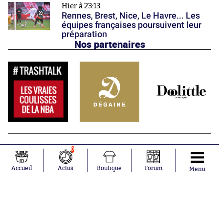
Hier à 23:13
Rennes, Brest, Nice, Le Havre... Les
équipes françaises poursuivent leur
préparation
Nos partenaires
0
Accueil
Actus
Boutique
Forum
Menu
Abonnements
Contacts
La boutique SO PRESS
Mentions légales
Conditions générales d'utilisation
Publicité