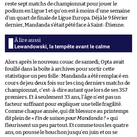
reste sept matchs de championnat pour jouer le
podium en Ligue 1 et qu’on est à moins d’une semaine
d’un quart de finale de Ligue Europa. Déjà le 9 février
dernier, Mandanda s’était pété face à Saint-Étienne.
Lewandowski, la tempête avant le calme
Alors après le nouveau couac de samedi, Opta avait
fouillé dans la boîte à archives pour sortir cette
statistique un peu folle : Mandanda a été remplacé en
cours de jeu deux fois sur les cinq derniers matchs de
championnat, c’est-à-dire autant que lors de ses 357
premiers. Et à seulement 33 ans, l’âge n’est pas un
facteur suffisant pour expliquer une telle fragilité.
Comme chaque année, qui dit blessure au printemps
dit plein de «
Fin de saison pour Mandanda ?
» qui
fleurissent un peu partout. Et comme tous les quatre
ans, on pousse le bouchon jusqu’en juin et on se