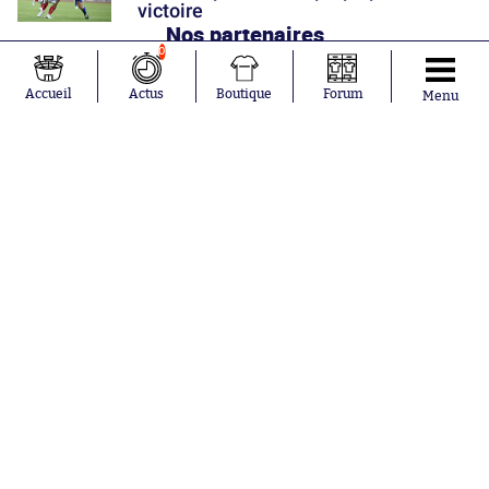
victoire
Nos partenaires
0
Accueil
Actus
Boutique
Forum
Menu
Abonnements
Contacts
La boutique SO PRESS
Mentions légales
Conditions générales d'utilisation
Publicité
Consentement RGPD
Recrutement
Joueurs en
Équipes en
tendance
tendance