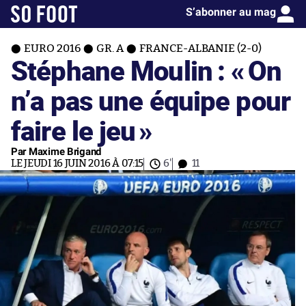
S’abonner au mag
EURO 2016
GR. A
FRANCE-ALBANIE (2-0)
Stéphane Moulin : «
On
n’a pas une équipe pour
faire le jeu
»
Par Maxime Brigand
LE JEUDI 16 JUIN 2016 À 07:15
6'
11