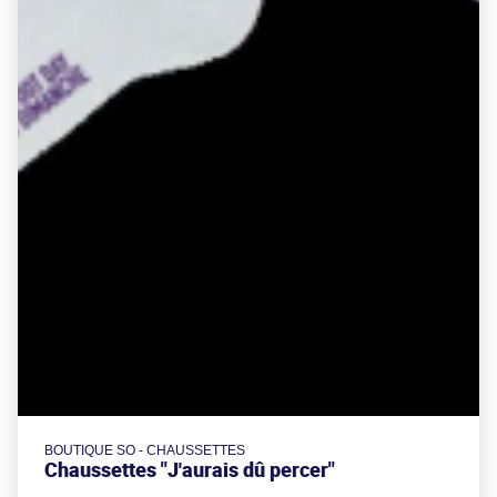
BOUTIQUE SO - CHAUSSETTES
Chaussettes "J'aurais dû percer"