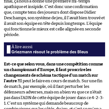
final, ça nous a donné une première mi-temps
apathique et insipide. C’est donc une confirmation
que, compte tenu des joueurs dont dispose Didier
Deschamps, son système de jeu, il l’avait bien trouvé et
il avait son équipe en tête depuis longtemps. L’équipe
qui fonctionne le mieux est celle alignée en seconde
période.
Griezmann résout le problème des Bleus
Est-ce que selon vous, dans une compétition comme
un championnat d’Europe, il faut proscrire les
changements de schéma tactique d’un match sur
l’autre ?
Il peut le faire en cours de match. Sur une fin
de match, par exemple, où il faut perturber les
défenseurs adverses, mais on a bien vu que ce n’était
pas dans l’ADN de cette équipe de jouer dans ce 4-2-3-
1. C’est un système qui demande beaucoup de
combinaisons sur les côtés, du jeu, et c’est ce qu’on a