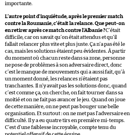
importante.
L’autre point d’inquiétude, après le premier match
contre la Roumanie, c’était la relance. Que peut-on
en retirer après ce match contre l’Albanie ?
C’était
difficile, car on savait qu’on était attendus et qu’il
fallait relancer plus vite et plus juste. Ça n’a pas été le
cas, mais les solutions étaient peu évidentes. À partir
du moment où chacun reste dans sa zone, personne
ne pose de problèmes à son adversaire direct, donc
c’est le manque de mouvements qui a aussi fait, qu’à
un moment donné, les relances n’étaient pas
tranchantes. Il n’y avait pas les solutions donc, quand
c’est comme ça, on cherche, on fait tourner dans sa
moitié et on ne fait pas avancer le jeu. Quand on joue
de cette manière, on ne peut pas bouger une belle
organisation. Et surtout : on ne met pas l’adversaire en
difficulté. Il y a eu quatre tirs en première mi-temps.
C’est d’une faiblesse incroyable, compte tenu du
potentiel offensif de cette équipe.