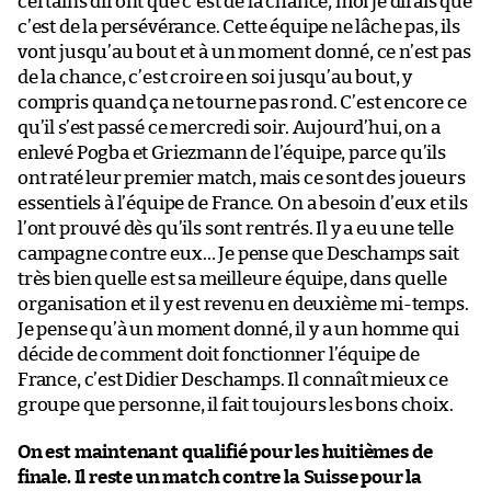
certains diront que c’est de la chance, moi je dirais que
c’est de la persévérance. Cette équipe ne lâche pas, ils
vont jusqu’au bout et à un moment donné, ce n’est pas
de la chance, c’est croire en soi jusqu’au bout, y
compris quand ça ne tourne pas rond. C’est encore ce
qu’il s’est passé ce mercredi soir. Aujourd’hui, on a
enlevé Pogba et Griezmann de l’équipe, parce qu’ils
ont raté leur premier match, mais ce sont des joueurs
essentiels à l’équipe de France. On a besoin d’eux et ils
l’ont prouvé dès qu’ils sont rentrés. Il y a eu une telle
campagne contre eux… Je pense que Deschamps sait
très bien quelle est sa meilleure équipe, dans quelle
organisation et il y est revenu en deuxième mi-temps.
Je pense qu’à un moment donné, il y a un homme qui
décide de comment doit fonctionner l’équipe de
France, c’est Didier Deschamps. Il connaît mieux ce
groupe que personne, il fait toujours les bons choix.
On est maintenant qualifié pour les huitièmes de
finale. Il reste un match contre la Suisse pour la