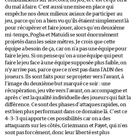
du mal à faire. C’est aussi une mise en place qui
empêche nos deux milieux axiaux de participer au
jeu, parce qu’on a bien vu qu’ils étaient simplement là
pour récupérer et faire jouer, alors qu’en deuxième
mi-temps, Pogba et Matuidi se sont énormément
projetés dans les seize mètres. Je crois que cette
équipe a besoin de ça, car on n’a pas une équipe pour
faire le jeu. Si on pense qu’on a une équipe qui peut
faire le jeu face à une équipe supposée plus faible, on
n’y arrive pas, parce que ce n’est pas dans l’ADN des
joueurs. Ils sont faits pour se projeter vers l’avant, à
l’image du deuxième but marqué ce soir : une
récupération, jeu vite vers l’avant, on accompagne et
après c’est la qualité individuelle des joueurs qui fait la
différence. Ce sont des phases d’attaques rapides, on
est bien plus performant dans ce domaine là. C’est ce
4-3-3 qui apporte ces possibilités car on a des
attaquants sur les côtés, Griezmann et Payet, qui n’en
sont pas forcément, donc leur liberté est plus