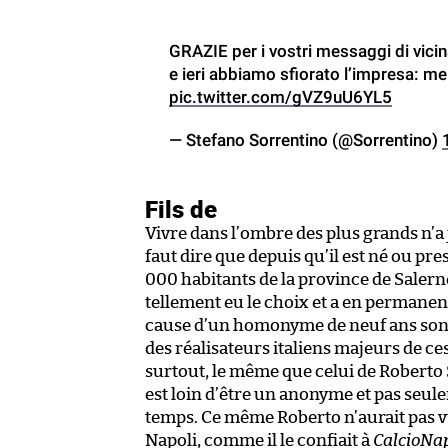
GRAZIE per i vostri messaggi di vici
e ieri abbiamo sfiorato l’impresa: m
pic.twitter.com/gVZ9uU6YL5
— Stefano Sorrentino (@Sorrentino)
Fils de
Vivre dans l’ombre des plus grands n’a
faut dire que depuis qu’il est né ou pre
000 habitants de la province de Salern
tellement eu le choix et a en permanenc
cause d’un homonyme de neuf ans son a
des réalisateurs italiens majeurs de ce
surtout, le même que celui de Roberto S
est loin d’être un anonyme et pas seulem
temps. Ce même Roberto n’aurait pas vu 
Napoli, comme il le confiait à
CalcioNa