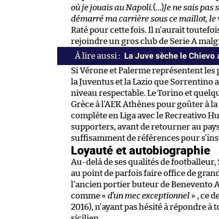
où je jouais au Napoli.
(…)
Je ne sais pas s
démarré ma carrière sous ce maillot, le v
Raté pour cette fois. Il n’aurait toute
rejoindre un gros club de Serie A malg
La Juve sèche le Chievo 
Si Vérone et Palerme représentent les pl
la Juventus et la Lazio que Sorrentino
niveau respectable. Le Torino et quelqu
Grèce à l’AEK Athènes pour goûter à la
complète en Liga avec le Recreativo Hue
supporters, avant de retourner au pays 
suffisamment de références pour s’insta
Loyauté et autobiographie
Au-delà de ses qualités de footballeur,
au point de parfois faire office de grand
l’ancien portier buteur de Benevento A
comme «
d’un mec exceptionnel
» , ce 
2016), n’ayant pas hésité à répondre à t
sicilien.