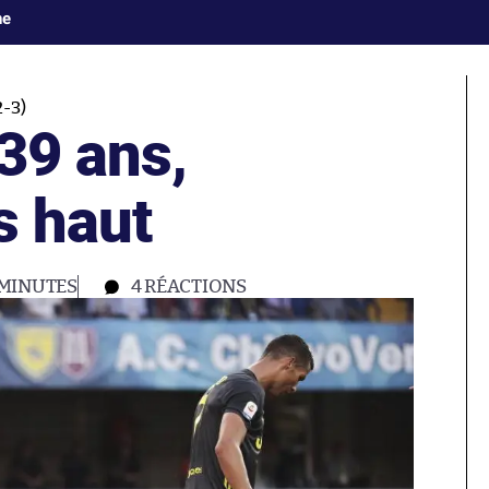
ne
-3)
 39 ans,
s haut
 MINUTES
4
RÉACTIONS