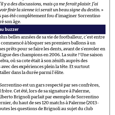
’il y a des discussions, mais ça me ferait plaisir. J’ai
oir finir la sienne ici serait un beau signe du destin.
»
fois pas été complètement fou d’imaginer Sorrentino
ré son âge.
au buzzer
us belles années de sa vie de footballeur, c’est entre
 a commencé à bloquer ses premiers ballons à un
es prêts pour se faire les dents, avant de s’envoler en
 Ligue des champions en 2006. La suite ? Une saison
lva, où sa cote était à son zénith auprès des
avec des expériences plein la tête. Et surtout
ller dans la durée parmi l’élite.
 Sorrentino est un gars respecté par ses confrères,
 frère. Cet été, lors de sa signature à Palerme,
lberto Brignoli parlait par exemple de Sorrentino
dernier, du haut de ses 120 matchs à Palerme (2013-
outes les questions de Brignoli au sujet du club