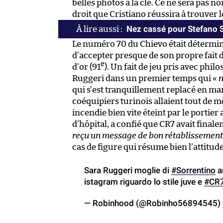
belles photos à la clé. Ce ne sera pas 
droit que Cristiano réussira à trouver 
Nez cassé pour Stefano 
Le numéro 70 du Chievo était détermin
d’accepter presque de son propre fait de
e
d’or (91
). Un fait de jeu pris avec ph
Ruggeri dans un premier temps qui «
n
qui s’est tranquillement replacé en m
coéquipiers turinois allaient tout de 
incendie bien vite éteint par le portie
d’hôpital, a confié que CR7 avait finale
reçu un message de bon rétablissement d
cas de figure qui résume bien l’attit
Sara Ruggeri moglie di
#Sorrentino
an
istagram riguardo lo stile juve e
#CR
— Robinhood (@Robinho56894545)