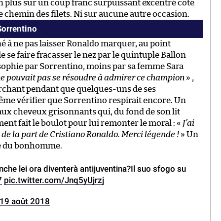
non plus sur un coup franc surpuissant excentré côté
le chemin des filets. Ni sur aucune autre occasion.
Sorrentino
é à ne pas laisser Ronaldo marquer, au point
 se faire fracasser le nez par le quintuple Ballon
ilosophie par Sorrentino, moins par sa femme Sara
e pouvait pas se résoudre à admirer ce champion
» ,
archant pendant que quelques-uns de ses
même vérifier que Sorrentino respirait encore. Un
r aux cheveux grisonnants qui, du fond de son lit
ment fait le boulot pour lui remonter le moral : «
J’ai
e la part de Cristiano Ronaldo. Merci légende !
» Un
ude du bonhomme.
che lei ora diventerà antijuventina?Il suo sfogo su
7
pic.twitter.com/Jnq5yUjrzj
19 août 2018