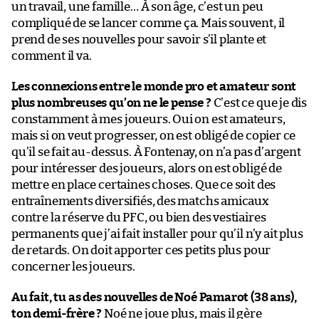
un travail, une famille… À son âge, c’est un peu
compliqué de se lancer comme ça. Mais souvent, il
prend de ses nouvelles pour savoir s’il plante et
comment il va.
Les connexions entre le monde pro et amateur sont
plus nombreuses qu’on ne le pense ?
C’est ce que je dis
constamment à mes joueurs. Oui on est amateurs,
mais si on veut progresser, on est obligé de copier ce
qu’il se fait au-dessus. À Fontenay, on n’a pas d’argent
pour intéresser des joueurs, alors on est obligé de
mettre en place certaines choses. Que ce soit des
entraînements diversifiés, des matchs amicaux
contre la réserve du PFC, ou bien des vestiaires
permanents que j’ai fait installer pour qu’il n’y ait plus
de retards. On doit apporter ces petits plus pour
concerner les joueurs.
Au fait, tu as des nouvelles de Noé Pamarot (38 ans),
ton demi-frère ?
Noé ne joue plus, mais il gère