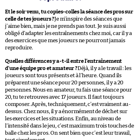
Et le soir venu, tu copies-colles la séance des pros sur
celle de tes joueurs ?
Je m’inspire des séances que
j’aime bien, mais je ne prends pas tout. Je suis aussi
obligé d’adapter les entraînements chez moi, car il y a
des exercices que mes joueurs ne pourront jamais
reproduire.
Quelles différences y a-t-il entre l’entraînement
d’une équipe pro et amateur ?
Déjà, il y a le travail : les
joueurs sont tous présents et à l’heure. Quand ils
préparent une séance pour 20 personnes, il y a 20
personnes. Nous en amateur, tu fais une séance pour
20, tu te retrouves avec 17 joueurs. Il faut toujours
composer. Après, techniquement, c’est vraiment au-
dessus. Chez nous, il y a énormément de déchet sur
les exercices et les situations. Enfin, au niveau de
l’intensité dans le jeu, c’est maximum trois touches de
balle chez les pros. On sent bien que c’est leur travail,