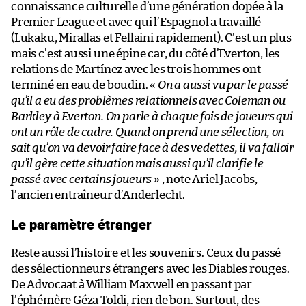
connaissance culturelle d’une génération dopée à la
Premier League et avec qui l’Espagnol a travaillé
(Lukaku, Mirallas et Fellaini rapidement). C’est un plus
mais c’est aussi une épine car, du côté d’Everton, les
relations de Martínez avec les trois hommes ont
terminé en eau de boudin. «
On a aussi vu par le passé
qu’il a eu des problèmes relationnels avec Coleman ou
Barkley à Everton. On parle à chaque fois de joueurs qui
ont un rôle de cadre. Quand on prend une sélection, on
sait qu’on va devoir faire face à des vedettes, il va falloir
qu’il gère cette situation mais aussi qu’il clarifie le
passé avec certains joueurs
» , note Ariel Jacobs,
l’ancien entraîneur d’Anderlecht.
Le paramètre étranger
Reste aussi l’histoire et les souvenirs. Ceux du passé
des sélectionneurs étrangers avec les Diables rouges.
De Advocaat à William Maxwell en passant par
l’éphémère Géza Toldi, rien de bon. Surtout, des