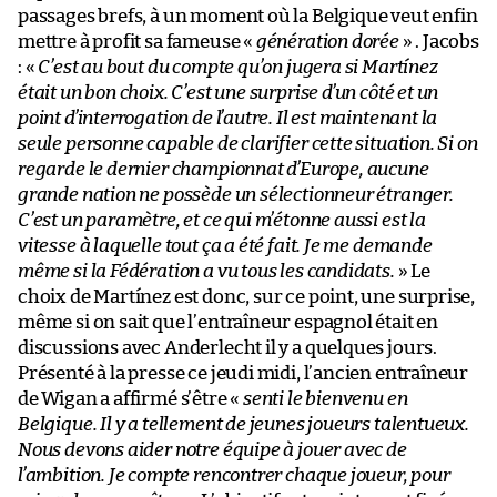
passages brefs, à un moment où la Belgique veut enfin
mettre à profit sa fameuse «
génération dorée
» . Jacobs
: «
C’est au bout du compte qu’on jugera si Martínez
était un bon choix. C’est une surprise d’un côté et un
point d’interrogation de l’autre. Il est maintenant la
seule personne capable de clarifier cette situation. Si on
regarde le dernier championnat d’Europe, aucune
grande nation ne possède un sélectionneur étranger.
C’est un paramètre, et ce qui m’étonne aussi est la
vitesse à laquelle tout ça a été fait. Je me demande
même si la Fédération a vu tous les candidats.
» Le
choix de Martínez est donc, sur ce point, une surprise,
même si on sait que l’entraîneur espagnol était en
discussions avec Anderlecht il y a quelques jours.
Présenté à la presse ce jeudi midi, l’ancien entraîneur
de Wigan a affirmé s’être «
senti le bienvenu en
Belgique. Il y a tellement de jeunes joueurs talentueux.
Nous devons aider notre équipe à jouer avec de
l’ambition. Je compte rencontrer chaque joueur, pour