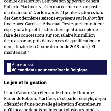
comité de sélection a envoyé son
uppercut
: ce sera
Roberto Martínez, viré en mai dernier de son poste
d’entraîneur d’Everton après 23 petites victoires lors
des deux dernières saisons et présent sur la
short list
finale avec Garcia et Advocaat. Reste que l’entraîneur
espagnol a le profil recherché et qu’il a accepté de
faire des concessions sur son salaire (un million
d’euros par an, puis deux en cas de qualification en
demi-finale de la Coupe du monde 2018, ndlr). Et
maintenant ?
40 candidats pour entraîner la Belgique
Le jeu et la gestion
Il faut d’abord s’arrêter sur le choix de l’homme.
Parler de Roberto Martínez, c’est parler de style, de jeu
offensif et d’une nouvelle génération d’entraîneurs
qu’il incarne depuis maintenant plusieurs années.