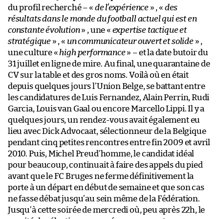
du profil recherché – «
de l’expérience
» , «
des
résultats dans le monde du football actuel qui est en
constante évolution
» , une «
expertise tactique et
stratégique
» , «
un communicateur ouvert et solide
» ,
une culture «
high performance
» – et la date butoir du
31 juillet en ligne de mire. Au final, une quarantaine de
CV sur la table et des gros noms. Voilà où en était
depuis quelques jours l’Union Belge, se battant entre
les candidatures de Luis Fernandez, Alain Perrin, Rudi
Garcia, Louis van Gaal ou encore Marcello Lippi. Il y a
quelques jours, un rendez-vous avait également eu
lieu avec Dick Advocaat, sélectionneur de la Belgique
pendant cinq petites rencontres entre fin 2009 et avril
2010. Puis, Michel Preud’homme, le candidat idéal
pour beaucoup, continuait à faire des appels du pied
avant que le FC Bruges ne ferme définitivement la
porte à un départ en début de semaine et que son cas
ne fasse débat jusqu’au sein même de la Fédération.
Jusqu’à cette soirée de mercredi où, peu après 22h, le