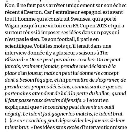
Non, il ne faut pas s’arrêter uniquement sur son échec
récent à Everton. Car l’entraîneur espagnol est avant
tout l’homme qui a construit Swansea, qui a porté
Wigan jusqu’à une victoire en FA Cup en 2013 et qui a
surtout réussi à imposer ses idées dans un pays qui
n’est pas le sien. De son football, il parle en
scientifique. Voilà les mots qu’il tenait dans une
interview donnée il y a plusieurs saisons à
The
Blizzard
: «
On ne peut pas micro-coacher. On ne peut
jamais, vraiment jamais, prendre une décision à la
place d’un joueur, mais on peut lui donner le concept
dont a besoin l’équipe, et lui permettre de s’exprimer, de
prendre ses propres décisions, connaissant ce que ses
partenaires attendent de lui à la perte du ballon, quand
il faut passer aux devoirs défensifs
. » Le tout en
expliquant que «
le coaching peut devenir un outil
négatif. Le talent fait gagner les matchs, le talent brut.
(…)
Le sur-coaching peut déposséder les joueurs de leur
talent brut.
» Des idées sans excès d’interventionnisme