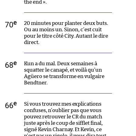
the end ».
e
70
20 minutes pour planter deux buts.
Ou au moins un. Sinon, c’est cuit
pour le titre côté City. Autant le dire
direct.
e
68
Kun a du mal. Deux semaines à
squatter le canapé, et voilà qu’un
Agüero se transforme en vulgaire
Bendtner.
e
66
Si vous trouvez mes explications
confuses, n’oublier pas que vous
pouvez retrouver le CR du match
juste après le coup de sifflet final,
signé Kevin Charnay. Et Kevin, ce
n’est pas un rigolo, il vous dira tout.