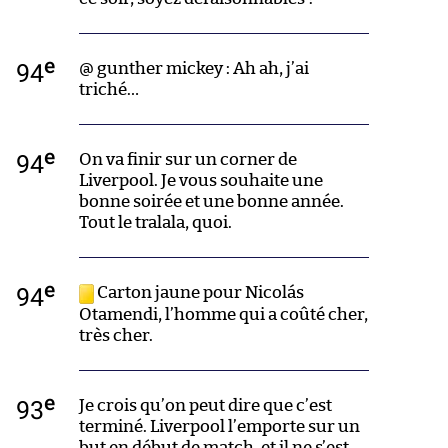
e
94
@ gunther mickey : Ah ah, j’ai
triché…
e
94
On va finir sur un corner de
Liverpool. Je vous souhaite une
bonne soirée et une bonne année.
Tout le tralala, quoi.
e
94
Carton jaune pour Nicolás
Otamendi, l’homme qui a coûté cher,
très cher.
e
93
Je crois qu’on peut dire que c’est
terminé. Liverpool l’emporte sur un
but en début de match, et il ne s’est