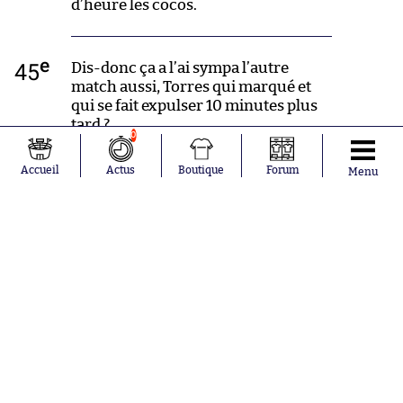
d’heure les cocos.
e
45
Dis-donc ça a l’ai sympa l’autre
match aussi, Torres qui marqué et
qui se fait expulser 10 minutes plus
tard ?
0
Accueil
Actus
Boutique
Forum
Menu
e
42
Carton jaune pour Juan Bernat.
Faute sur Pizzi.
e
40
Ouh la tentative de reprise
acrobatique signée Ribery sur un
centre de Douglas Costa !!
e
39
Les Portugais n’ont pas abdiqué, y a
encore suspense…