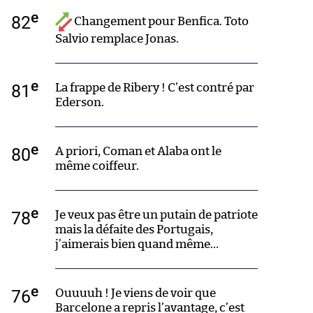
e
82
Changement pour Benfica. Toto
Salvio remplace Jonas.
e
81
La frappe de Ribery ! C’est contré par
Ederson.
e
80
A priori, Coman et Alaba ont le
même coiffeur.
e
78
Je veux pas être un putain de patriote
mais la défaite des Portugais,
j’aimerais bien quand même…
e
76
Ouuuuh ! Je viens de voir que
Barcelone a repris l’avantage, c’est