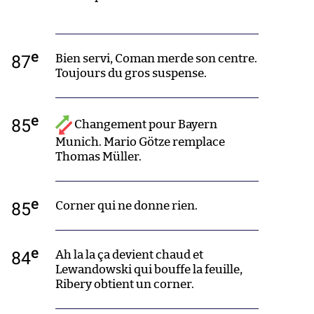
e
87
Bien servi, Coman merde son centre.
Toujours du gros suspense.
e
85
Changement pour Bayern
Munich. Mario Götze remplace
Thomas Müller.
e
85
Corner qui ne donne rien.
e
84
Ah la la ça devient chaud et
Lewandowski qui bouffe la feuille,
Ribery obtient un corner.