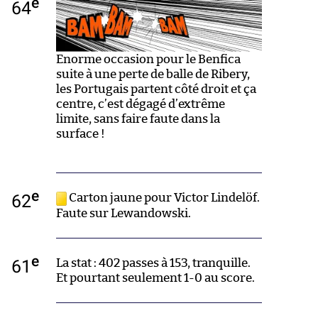
e
64
Enorme occasion pour le Benfica
suite à une perte de balle de Ribery,
les Portugais partent côté droit et ça
centre, c’est dégagé d’extrême
limite, sans faire faute dans la
surface !
e
62
Carton jaune pour Victor Lindelöf.
Faute sur Lewandowski.
e
61
La stat : 402 passes à 153, tranquille.
Et pourtant seulement 1-0 au score.