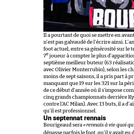
Il a pourtant de quoi se mettre en avant
n’est pas galvaudé de l’écrire ainsi. L
foot actuel, entre sa générosité sur le t
e
7
joueur à compter le plus d’apparition
septième meilleur buteur (63 réalisatio
avec Olivier Monterrubio), selon les ch
moins de sept saisons, il a pris part à 
manquant que 19 sur les 321 sur la pério
de ce début d’année où il s’impose co
cinq grands championnats derrière Ky
contre l’AC Milan). Avec 13 buts, il a d
qu’il est professionnel.
Un septennat rennais
Bourigeaud sera
«
rennais à vie quoi qu’
dépasse parfois le foot, qu’il y avait eu