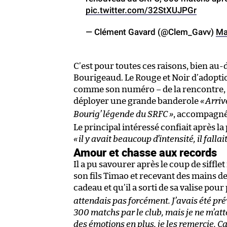
pic.twitter.com/32StXUJPGr
— Clément Gavard (@Clem_Gavv)
Ma
C’est pour toutes ces raisons, bien au
Bourigeaud. Le Rouge et Noir d’adoptio
comme son numéro – de la rencontre, 
déployer une grande banderole
«
Arriv
Bourig’ légende du SRFC
»
, accompagnée
Le principal intéressé confiait après la 
«
il y avait beaucoup d’intensité, il fallai
Amour et chasse aux records
Il a pu savourer après le coup de sifflet
son fils Timao et recevant des mains de
cadeau et qu’il a sorti de sa valise pou
attendais pas forcément. J’avais été pré
300 matchs par le club, mais je ne m’att
des émotions en plus, je les remercie. Ça