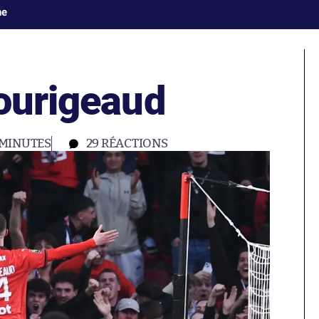
ne
Bourigeaud
 MINUTES
29
RÉACTIONS