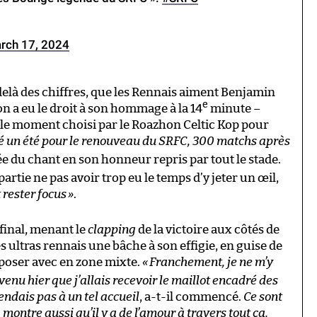
rch 17, 2024
-delà des chiffres, que les Rennais aiment Benjamin
e
n a eu le droit à son hommage à la 14
minute –
le moment choisi par le Roazhon Celtic Kop pour
é un été pour le renouveau du SRFC, 300 matchs après
 du chant en son honneur repris par tout le stade.
partie ne pas avoir trop eu le temps d’y jeter un œil,
t rester focus
»
.
 final, menant le
clapping
de la victoire aux côtés de
s ultras rennais une bâche à son effigie, en guise de
r poser avec en zone mixte.
«
Franchement, je ne m’y
venu hier que j’allais recevoir le maillot encadré des
endais pas à un tel accueil
, a-t-il commencé.
Ce sont
 montre aussi qu’il y a de l’amour à travers tout ça.