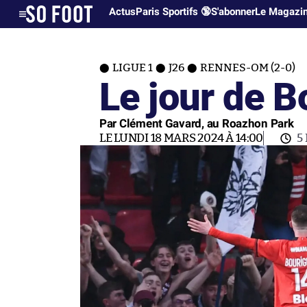
Actus
Paris Sportifs 🔞
S'abonner
Le Magazi
LIGUE 1
J26
RENNES-OM (2-0)
Le jour de 
Par Clément Gavard, au Roazhon Park
LE LUNDI 18 MARS 2024 À 14:00
5