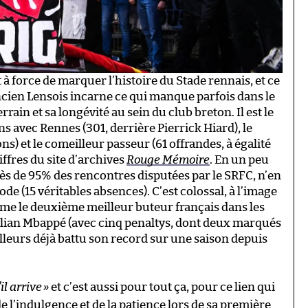
 à force de marquer l’histoire du Stade rennais, et ce
’ancien Lensois incarne ce qui manque parfois dans le
errain et sa longévité au sein du club breton. Il est le
s avec Rennes (301, derrière Pierrick Hiard), le
ns) et le comeilleur passeur (61 offrandes, à égalité
iffres du site d’archives
Rouge Mémoire
. En un peu
près de 95% des rencontres disputées par le SRFC, n’en
de (15 véritables absences). C’est colossal, à l’image
mme le deuxième meilleur buteur français dans les
lian Mbappé (avec cinq penaltys, dont deux marqués
’ailleurs déjà battu son record sur une saison depuis
il arrive
»
et c’est aussi pour tout ça, pour ce lien qui
 de l’indulgence et de la patience lors de sa première