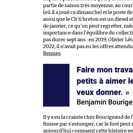
partie de saison très moyenne, au cours 
(où il a joué ce dimanche) et le poste de
aussi que le Ch’ti breton est un diesel 
de janvier, ce qu’on peut regretter, mê
importance dans l’équilibre du collectif
pas durer sept ans : en 2019, Olivier L
2022, il n’avait pas eu les offres atten
Rennes
.
Faire mon trava
petits à aimer l
veux donner.
Benjamin Bourig
Il y a eu la crainte chez Bourigeaud de
finisse par s’estomper, car le foot pe
aujourd’hui comment cette histoire en