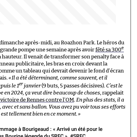
ce dimanche après-midi, au Roazhon Park. Le héros du
e
n grande pompe une semaine après avoir
fêté sa 300
 la hauteur. Il venait de transformer son penalty face à
neau publicitaire, les bras en croix devant la
omme un tableau qui devrait devenir le fond d’écran
ais.
«
Il a été déterminant, comme souvent, et il
er
puis le 1
janvier
(9 buts, 5 passes décisives).
C’est le
ope en 2024, ça veut dire beaucoup de choses
, rappelait
 victoire de Rennes contre l’OM
.
En plus des stats, il a
, avec et sans ballon. Vous avez pu voir tous ses efforts
l est tellement bien en ce moment.
»
mmage à Bourigeaud : « Arrivé un été pour le
s Bourige légende du SRFC ».
#SRFC