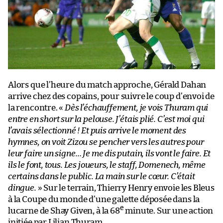
Alors que l’heure du match approche, Gérald Dahan
arrive chez des copains, pour suivre le coup d’envoi de
la rencontre. «
Dès l’échauffement, je vois Thuram qui
entre en short sur la pelouse. J’étais plié. C’est moi qui
l’avais sélectionné ! Et puis arrive le moment des
hymnes, on voit Zizou se pencher vers les autres pour
leur faire un signe… Je me dis putain, ils vont le faire. Et
ils le font, tous. Les joueurs, le staff, Domenech, même
certains dans le public. La main sur le cœur. C’était
dingue.
» Sur le terrain, Thierry Henry envoie les Bleus
à la Coupe du monde d’une galette déposée dans la
e
lucarne de Shay Given, à la 68
minute. Sur une action
initiée par Lilian Thuram.