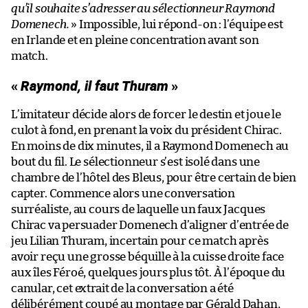
qu’il souhaite s’adresser au sélectionneur Raymond
Domenech.
» Impossible, lui répond-on : l’équipe est
en Irlande et en pleine concentration avant son
match.
«
Raymond, il faut Thuram
»
L’imitateur décide alors de forcer le destin et joue le
culot à fond, en prenant la voix du président Chirac.
En moins de dix minutes, il a Raymond Domenech au
bout du fil. Le sélectionneur s’est isolé dans une
chambre de l’hôtel des Bleus, pour être certain de bien
capter. Commence alors une conversation
surréaliste, au cours de laquelle un faux Jacques
Chirac va persuader Domenech d’aligner d’entrée de
jeu Lilian Thuram, incertain pour ce match après
avoir reçu une grosse béquille à la cuisse droite face
aux îles Féroé, quelques jours plus tôt. À l’époque du
canular, cet extrait de la conversation a été
délibérément coupé au montage par Gérald Dahan,