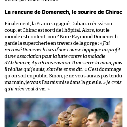
La rancune de Domenech, le sourire de Chirac
Finalement, la France a gagné, Dahan a réussi son
coup, et Chirac est sorti de l’hôpital. Alors, tout le
monde est content, non ? Non : Raymond Domenech
garde la supercherie en travers de la gorge : «
J’ai
recroisé Domenech lors d’une course hippique au profit
d’une association pour la lutte contre la maladie
d’Alzheimer, il y a 5 ans environ. Il me serre la main, puis
il réalise qui je suis, s’arrête et me dit :
« C’est dommage
qu’on soit en public. Sinon, je ne vous aurais pas tendu
ma main, je vous l’aurais mise dans la gueule. »
Je crois
qu’il m’en veut à vie.
»