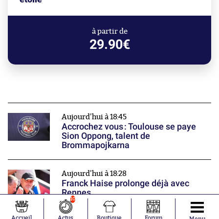
à partir de
29.90€
Aujourd'hui à 18:45
Accrochez vous : Toulouse se paye
Sion Oppong, talent de
Brommapojkarna
Aujourd'hui à 18:28
Franck Haise prolonge déjà avec
Rennes
10
Accueil
Actus
Boutique
Forum