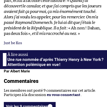
part, et lui a raconté cette histoire : «
Quand j’ai
découvert le canular, et que j’ai compris que les joueurs
avaient fait ça pour moi, ça m’a énormément touché.
Alors j’ai voulu les appeler, pour les remercier. On m’a
passé Raymond Domenech. Je lui ai dit que j’étais le
président de la République. Il a fait :
« Ah non ! Dahan,
pas deux fois »,
et il m’a raccroché au nez.
»
Just be Kos
Une rue nommée d’après Thierry Henry à New York ?
Attention polémique en vue !
Par Albert Marie
Commentaires
Les membres ont posté 9 commentaires sur cet article.
Participez à la discussion
en vous connectant
.
Voir les 9 commentaires