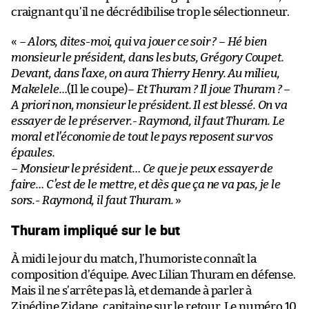
craignant qu’il ne décrédibilise trop le sélectionneur.
«
– Alors, dites-moi, qui va jouer ce soir ? – Hé bien
monsieur le président, dans les buts, Grégory Coupet.
Devant, dans l’axe, on aura Thierry Henry. Au milieu,
Makelele…
(Il le coupe)
– Et Thuram ? Il joue Thuram ? –
A priori non, monsieur le président. Il est blessé. On va
essayer de le préserver.- Raymond, il faut Thuram. Le
moral et l’économie de tout le pays reposent sur vos
épaules.
– Monsieur le président… Ce que je peux essayer de
faire… C’est de le mettre, et dès que ça ne va pas, je le
sors.- Raymond, il faut Thuram.
»
Thuram impliqué sur le but
À midi le jour du match, l’humoriste connaît la
composition d’équipe. Avec Lilian Thuram en défense.
Mais il ne s’arrête pas là, et demande à parler à
Zinédine Zidane, capitaine sur le retour. Le numéro 10