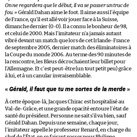
On ne regardera que le début, il va se passer un truc de
fou.
» Gérald Dahan aime le foot. Il aime aussi l’équipe
de France, qu’il est allé voir jouer face à la Suisse,
dimanche dernier (0-0). Il a connu le bonheur de 98,
et celui de 2000. Mais l’imitateur n’a jamais autant
vibré devant un match que lors de cet Irlande-France
de septembre 2005, dernier match des éliminatoires à
la Coupe du monde 2006. Au terme des 90 minutes de
la rencontre, les Bleus décrochaient leur billet pour
l’Allemagne. Et c’est peut-être (un tout petit peu) grâce
à lui, et à un canular invraisemblable.
«
Gérald, il faut que tu me sortes de la merde
»
À cette époque-là, Jacques Chirac est hospitalisé au
Val-de-Grâce, et une grande opacité entoure l’état de
santé du président. Personne ne sait s’il va bien, sauf
Gérald Dahan. Depuis une semaine, chaque jour,
l’imitateur appelle le professeur Renard, en charge du
chef de l’État, en se faisant passer pour Philippe