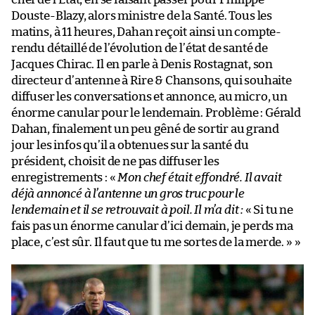
Douste-Blazy, alors ministre de la Santé. Tous les
matins, à 11 heures, Dahan reçoit ainsi un compte-
rendu détaillé de l’évolution de l’état de santé de
Jacques Chirac. Il en parle à Denis Rostagnat, son
directeur d’antenne à Rire & Chansons, qui souhaite
diffuser les conversations et annonce, au micro, un
énorme canular pour le lendemain. Problème : Gérald
Dahan, finalement un peu gêné de sortir au grand
jour les infos qu’il a obtenues sur la santé du
président, choisit de ne pas diffuser les
enregistrements : «
Mon chef était effondré. Il avait
déjà annoncé à l’antenne un gros truc pour le
lendemain et il se retrouvait à poil. Il m’a dit :
« Si tu ne
fais pas un énorme canular d’ici demain, je perds ma
place, c’est sûr. Il faut que tu me sortes de la merde. » »