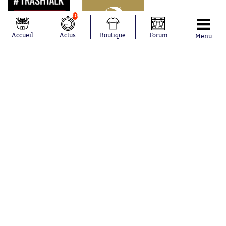
10
Accueil
Actus
Boutique
Forum
Menu
Abonnements
Contacts
La boutique SO PRESS
Mentions légales
Conditions générales d'utilisation
Publicité
Consentement RGPD
Recrutement
Joueurs en
Équipes en
tendance
tendance
Mohamed
Chelsea
Salah
Paris Saint-
Mykhailo
Germain