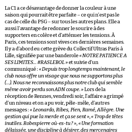
La C1 a ce désavantage de donner la couleur à une
saison qui pourrait être parfaite – ce qui n’est pas le
cas de celle du PSG – sur tous les autres plans. Elle a
aussi l’avantage de redonner le sourire à des
supporters en colère et d’atténuer les tensions. À
Paris, ces tensions sont vives ces dernières semaines.
Il y a d’abord eu cette grève du Collectif Ultras Paris à
Lille, signifiée par une banderole
« NOTRE PATIENCE A
SES LIMITES… #RASLEBOL »
et suivie d’un
communiqué :
« Depuis trop longtemps maintenant, le
club nous offre un visage que nous ne supportons plus
(…). Nous ne reconnaissons plus notre club qui semble
même avoir perdu son ADN coupe. »
Lors de la
réception de Rennes, vendredi soir, l’affaire a grimpé
d’un niveau et on a pu voir, pêle-mêle, d’autres
messages :
« Leonardo, Ribes, Pien, Ramé, Allègre. Une
gestion qui pue la merde et ça se sent »
,
« Trop de têtes
inutiles. Robespierre où-es-tu ? »
,
« Une formation
délaissée, une discipline à désirer, des mercenaires