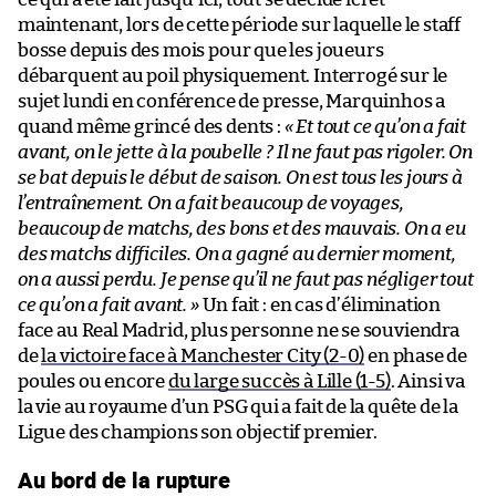
maintenant, lors de cette période sur laquelle le staff
bosse depuis des mois pour que les joueurs
débarquent au poil physiquement. Interrogé sur le
sujet lundi en conférence de presse, Marquinhos a
quand même grincé des dents :
« Et tout ce qu’on a fait
avant, on le jette à la poubelle ? Il ne faut pas rigoler. On
se bat depuis le début de saison. On est tous les jours à
l’entraînement. On a fait beaucoup de voyages,
beaucoup de matchs, des bons et des mauvais. On a eu
des matchs difficiles. On a gagné au dernier moment,
on a aussi perdu. Je pense qu’il ne faut pas négliger tout
ce qu’on a fait avant. »
Un fait : en cas d’élimination
face au Real Madrid, plus personne ne se souviendra
de
la victoire face à Manchester City (2-0)
en phase de
poules ou encore
du large succès à Lille (1-5)
. Ainsi va
la vie au royaume d’un PSG qui a fait de la quête de la
Ligue des champions son objectif premier.
Au bord de la rupture