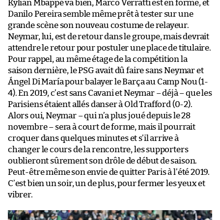
Kylian Mbappé va bien, Marco Verratti est en forme, et
Danilo Pereira semble même prêt à tester sur une
grande scène son nouveau costume de relayeur.
Neymar, lui, est de retour dans le groupe, mais devrait
attendre le retour pour postuler une place de titulaire.
Pour rappel, au même étage de la compétition la
saison dernière, le PSG avait dû faire sans Neymar et
Ángel Di María pour balayer le Barça au Camp Nou (1-
4). En 2019, c’est sans Cavani et Neymar – déjà – que les
Parisiens étaient allés danser à Old Trafford (0-2).
Alors oui, Neymar – qui n’a plus joué depuis le 28
novembre – sera à court de forme, mais il pourrait
croquer dans quelques minutes et s’il arrive à
changer le cours de la rencontre, les supporters
oublieront sûrement son drôle de début de saison.
Peut-être même son envie de quitter Paris à l’été 2019.
C’est bien un soir, un de plus, pour fermer les yeux et
vibrer.