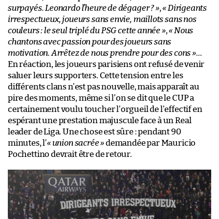
surpayés. Leonardo l’heure de dégager ? »
,
« Dirigeants
irrespectueux, joueurs sans envie, maillots sans nos
couleurs : le seul triplé du PSG cette année »
,
« Nous
chantons avec passion pour des joueurs sans
motivation. Arrêtez de nous prendre pour des cons »
…
En réaction, les joueurs parisiens ont refusé de venir
saluer leurs supporters. Cette tension entre les
différents clans n’est pas nouvelle, mais apparaît au
pire des moments, même si l’on se dit que le CUP a
certainement voulu toucher l’orgueil de l’effectif en
espérant une prestation majuscule face à un Real
leader de Liga. Une chose est sûre : pendant 90
minutes, l’
« union sacrée »
demandée par Mauricio
Pochettino devrait être de retour.