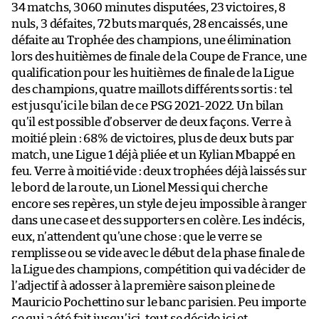
34 matchs, 3060 minutes disputées, 23 victoires, 8
nuls, 3 défaites, 72 buts marqués, 28 encaissés, une
défaite au Trophée des champions, une élimination
lors des huitièmes de finale de la Coupe de France, une
qualification pour les huitièmes de finale de la Ligue
des champions, quatre maillots différents sortis : tel
est jusqu’ici le bilan de ce PSG 2021-2022. Un bilan
qu’il est possible d’observer de deux façons. Verre à
moitié plein : 68% de victoires, plus de deux buts par
match, une Ligue 1 déjà pliée et un Kylian Mbappé en
feu. Verre à moitié vide : deux trophées déjà laissés sur
le bord de la route, un Lionel Messi qui cherche
encore ses repères, un style de jeu impossible à ranger
dans une case et des supporters en colère. Les indécis,
eux, n’attendent qu’une chose : que le verre se
remplisse ou se vide avec le début de la phase finale de
la Ligue des champions, compétition qui va décider de
l’adjectif à adosser à la première saison pleine de
Mauricio Pochettino sur le banc parisien. Peu importe
ce qui a été fait jusqu’ici, tout se décide ici et