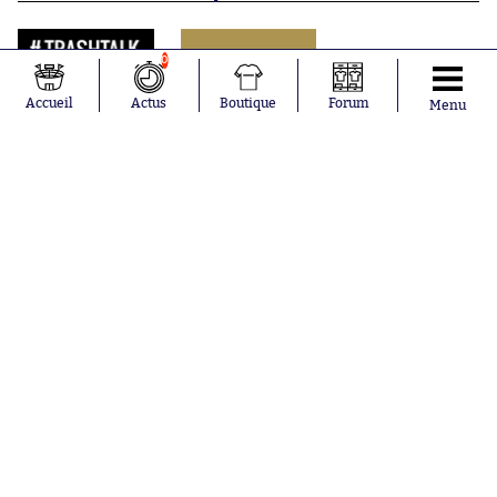
0
Accueil
Actus
Boutique
Forum
Menu
Abonnements
Contacts
La boutique SO PRESS
Mentions légales
Conditions générales d'utilisation
Publicité
Consentement RGPD
Recrutement
Joueurs en
Équipes en
tendance
tendance
Maghnes
Paris Saint-