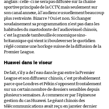
anglais : celle-ci ne sera pas diffusée sur la chaîne
sportive principale de la CCTV, mais seulement sur
son canal annexe, à l’audience usuellement beaucoup
plus restreinte. Bizarre ? Oui et non. Si changer
soudainement sa programmation n’est pas dans les
habitudes du mastodonte de l’audiovisuel chinois,
c’est la grande tambouille économique sino-
britannique qui vient ici bouleverser le quotidien
réglé comme une horloge suisse de la diffusion de la
Premier League.
Huawei dans le viseur
De fait, s’il y a de l’eau dans le gaz entre la Premier
League et son diffuseur chinois, c’est probablement
parce que Londres et Pékin s’opposent frontalement
sur un certain nombre de dossiers sensibles depuis
plusieurs semaines. À commencer par l’épineuse
gestion du cas Huawei. Le géant chinois des
télécommunications avait reçu en janvier dernier