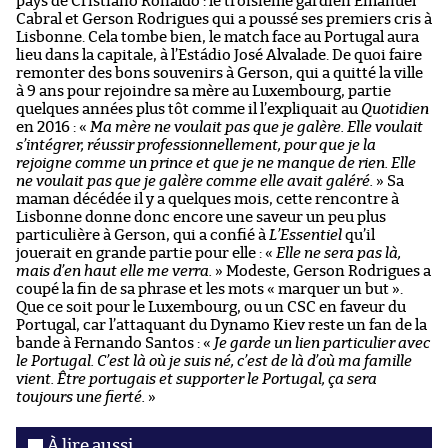
pays de Cristiano Ronaldo : le troisième gardien Emanuel
Cabral et Gerson Rodrigues qui a poussé ses premiers cris à
Lisbonne. Cela tombe bien, le match face au Portugal aura
lieu dans la capitale, à l’Estádio José Alvalade. De quoi faire
remonter des bons souvenirs à Gerson, qui a quitté la ville
à 9 ans pour rejoindre sa mère au Luxembourg, partie
quelques années plus tôt comme il l’expliquait au
Quotidien
en 2016 : «
Ma mère ne voulait pas que je galère. Elle voulait
s’intégrer, réussir professionnellement, pour que je la
rejoigne comme un prince et que je ne manque de rien. Elle
ne voulait pas que je galère comme elle avait galéré.
» Sa
maman décédée il y a quelques mois, cette rencontre à
Lisbonne donne donc encore une saveur un peu plus
particulière à Gerson, qui a confié à
L’Essentiel
qu’il
jouerait en grande partie pour elle : «
Elle ne sera pas là,
mais d’en haut elle me verra.
» Modeste, Gerson Rodrigues a
coupé la fin de sa phrase et les mots « marquer un but ».
Que ce soit pour le Luxembourg, ou un CSC en faveur du
Portugal, car l’attaquant du Dynamo Kiev reste un fan de la
bande à Fernando Santos : «
Je garde un lien particulier avec
le Portugal. C’est là où je suis né, c’est de là d’où ma famille
vient. Être portugais et supporter le Portugal, ça sera
toujours une fierté.
»