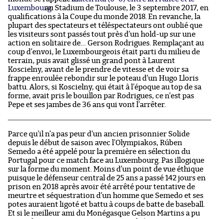
Luxembourg
au Stadium de Toulouse, le 3 septembre 2017, en
qualifications à la Coupe du monde 2018. En revanche, la
plupart des spectateurs et téléspectateurs ont oublié que
les visiteurs sont passés tout près d’un hold-up sur une
action en solitaire de… Gerson Rodrigues. Remplaçant au
coup d’envoi, le Luxembourgeois était parti du milieu de
terrain, puis avait glissé un grand pont à Laurent
Koscielny, avant de le prendre de vitesse et de voir sa
frappe enroulée rebondir sur le poteau d’un Hugo Lloris
battu. Alors, si Koscielny, qui était à l’époque au top de sa
forme, avait pris le bouillon par Rodrigues, ce n’est pas
Pepe et ses jambes de 36 ans qui vont l’arrêter.
Parce qu’il n’a pas peur d’un ancien prisonnier Solide
depuis le début de saison avec l’Olympiakos, Rúben
Semedo a été appelé pour la première en sélection du
Portugal pour ce match face au Luxembourg. Pas illogique
sur la forme du moment. Moins d’un point de vue éthique
puisque le défenseur central de 25 ans a passé 142 jours en
prison en 2018 après avoir été arrêté pour tentative de
meurtre et séquestration d’un homme que Semedo et ses
potes auraient ligoté et battu à coups de batte de baseball.
Et si le meilleur ami du Monégasque Gelson Martins a pu