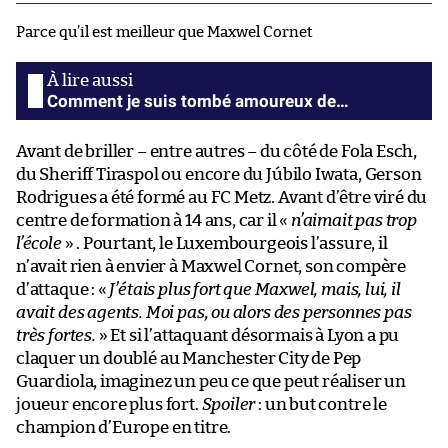
Parce qu’il est meilleur que Maxwel Cornet
Comment je suis tombé amoureux de…
Avant de briller – entre autres – du côté de Fola Esch,
du Sheriff Tiraspol ou encore du Júbilo Iwata, Gerson
Rodrigues a été formé au FC Metz. Avant d’être viré du
centre de formation à 14 ans, car il «
n’aimait pas trop
l’école
» . Pourtant, le Luxembourgeois l’assure, il
n’avait rien à envier à Maxwel Cornet, son compère
d’attaque : «
J’étais plus fort que Maxwel, mais, lui, il
avait des agents. Moi pas, ou alors des personnes pas
très fortes.
» Et si l’attaquant désormais à Lyon a pu
claquer un doublé au Manchester City de Pep
Guardiola, imaginez un peu ce que peut réaliser un
joueur encore plus fort.
Spoiler
: un but contre le
champion d’Europe en titre.