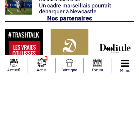
Un cadre marseillais pourrait
débarquer à Newcastle
Nos partenaires
10
Accueil
Actus
Boutique
Forum
Menu
Abonnements
Contacts
La boutique SO PRESS
Mentions légales
Conditions générales d'utilisation
Publicité
Consentement RGPD
Recrutement