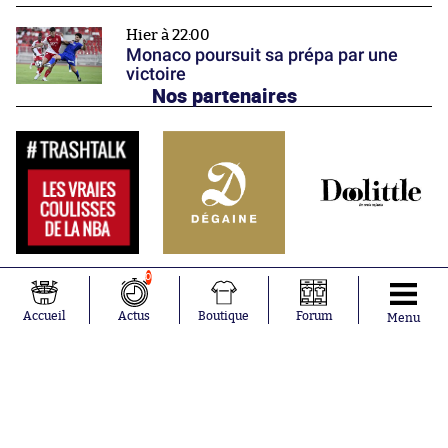
Hier à 22:00
Monaco poursuit sa prépa par une
victoire
Nos partenaires
0
Accueil
Actus
Boutique
Forum
Menu
Abonnements
Contacts
La boutique SO PRESS
Mentions légales