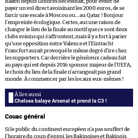
Bakou depuis Londres nécessitait, pour éviter de
payer un vol direct avoisinant les 2000 euros, de se
farcir une escale à Moscou ou… au Qatar ! Bonjour
l’empreinte écologique. Certes, aucune raison de
changer le lieu de la finale au motif que ce sont deux
clubs voisins qui s’affrontent, mais il y a fort à parier
qu’une opposition entre Valence et l’Eintracht
Francfort aurait provoqué le même degré d’ire chez
les supporters. Car derrière le généreux cadeau fait
au pays qui est depuis 2016 sponsor majeur de l’UEFA,
le choix du lieu de la finale n’arrangeait pas grand
monde. À commencer par les locaux eux-mêmes !
Chelsea balaye Arsenal et prend la C3 !
Couac général
Si le public du continent européen n’a pas souffert de
l’horaire du coup d’envoi, les Bakinoises et Bakinois