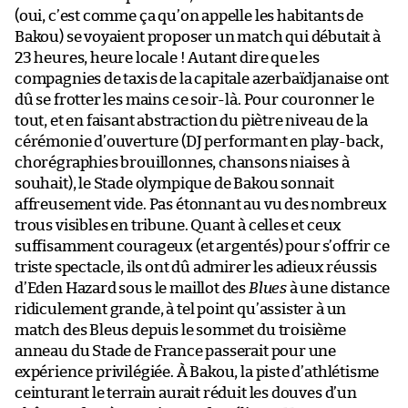
(oui, c’est comme ça qu’on appelle les habitants de
Bakou) se voyaient proposer un match qui débutait à
23 heures, heure locale ! Autant dire que les
compagnies de taxis de la capitale azerbaïdjanaise ont
dû se frotter les mains ce soir-là. Pour couronner le
tout, et en faisant abstraction du piètre niveau de la
cérémonie d’ouverture (DJ performant en play-back,
chorégraphies brouillonnes, chansons niaises à
souhait), le Stade olympique de Bakou sonnait
affreusement vide. Pas étonnant au vu des nombreux
trous visibles en tribune. Quant à celles et ceux
suffisamment courageux (et argentés) pour s’offrir ce
triste spectacle, ils ont dû admirer les adieux réussis
d’Eden Hazard sous le maillot des
Blues
à une distance
ridiculement grande, à tel point qu’assister à un
match des Bleus depuis le sommet du troisième
anneau du Stade de France passerait pour une
expérience privilégiée. À Bakou, la piste d’athlétisme
ceinturant le terrain aurait réduit les douves d’un