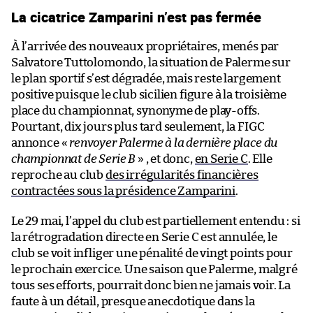
La cicatrice Zamparini n’est pas fermée
À l’arrivée des nouveaux propriétaires, menés par
Salvatore Tuttolomondo, la situation de Palerme sur
le plan sportif s’est dégradée, mais reste largement
positive puisque le club sicilien figure à la troisième
place du championnat, synonyme de play-offs.
Pourtant, dix jours plus tard seulement, la FIGC
annonce «
renvoyer Palerme à la dernière place du
championnat de Serie B
» , et donc,
en Serie C
. Elle
reproche au club
des irrégularités financières
contractées sous la présidence Zamparini
.
Le 29 mai, l’appel du club est partiellement entendu : si
la rétrogradation directe en Serie C est annulée, le
club se voit infliger une pénalité de vingt points pour
le prochain exercice. Une saison que Palerme, malgré
tous ses efforts, pourrait donc bien ne jamais voir. La
faute à un détail, presque anecdotique dans la