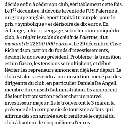
décide enfin à céder son club, véritablement cette fois.
er
Le 1
décembre, il dévoile la vente de l’US Palerme à
un groupe anglais, Sport Capital Group plc, pour le
prix « symbolique » et dérisoire de dix euros. En
échange, celui-ci s’engage, selon le communiqué du
club, à «
régler le solde de crédit de Palerme, d’un
montant de 22 800 000 euros
» . Le 29 décembre, Clive
Richardson, patron du fonds d’investissements,
devient le nouveau président. Problème : la transition
est un fiasco, les tensions se multiplient, et début
février, les repreneurs annoncent déjà leur départ. Le
club est alors revendu à un consortium mené par des
dirigeants du club, en particulier Daniela De Angeli,
membre du conseil d’administration. Ils annoncent
dès leur intronisation rechercher un nouvel
investisseur majeur. Ils le trouveront le 3 mai en la
présence de la compagnie de tourisme Arkus, qui
affirme dès son arrivée avoir renfloué le capital du
club à hauteur de cinq millions d’euros.