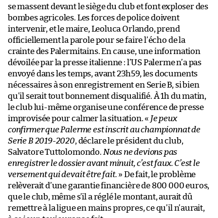
se massent devant le siège du club et font exploser des
bombes agricoles. Les forces de police doivent
intervenir, et le maire, Leoluca Orlando, prend
officiellement la parole pour se faire l’écho de la
crainte des Palermitains. En cause, une information
dévoilée par la presse italienne : l’US Palerme n’a pas
envoyé dans les temps, avant 23h59, les documents
nécessaires à son enregistrement en Serie B, si bien
qu’il serait tout bonnement disqualifié. À 1h du matin,
le club lui-même organise une conférence de presse
improvisée pour calmer la situation. «
Je peux
confirmer que Palerme est inscrit au championnat de
Serie B 2019-2020
, déclare le président du club,
Salvatore Tuttolomondo.
Nous ne devions pas
enregistrer le dossier avant minuit, c’est faux. C’est le
versement qui devait être fait.
» De fait, le problème
relèverait d’une garantie financière de 800 000 euros,
que le club, même s’il a réglé le montant, aurait dû
remettre à la ligue en mains propres, ce qu’il n’aurait,