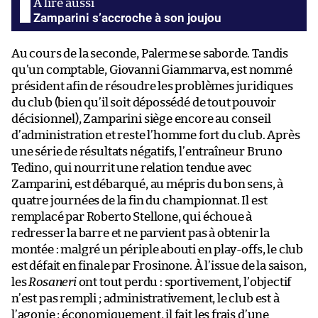
Zamparini s’accroche à son joujou
Au cours de la seconde, Palerme se saborde. Tandis
qu’un comptable, Giovanni Giammarva, est nommé
président afin de résoudre les problèmes juridiques
du club (bien qu’il soit dépossédé de tout pouvoir
décisionnel), Zamparini siège encore au conseil
d’administration et reste l’homme fort du club. Après
une série de résultats négatifs, l’entraîneur Bruno
Tedino, qui nourrit une relation tendue avec
Zamparini, est débarqué, au mépris du bon sens, à
quatre journées de la fin du championnat. Il est
remplacé par Roberto Stellone, qui échoue à
redresser la barre et ne parvient pas à obtenir la
montée : malgré un périple abouti en play-offs, le club
est défait en finale par Frosinone. À l’issue de la saison,
les
Rosaneri
ont tout perdu : sportivement, l’objectif
n’est pas rempli ; administrativement, le club est à
l’agonie ; économiquement, il fait les frais d’une