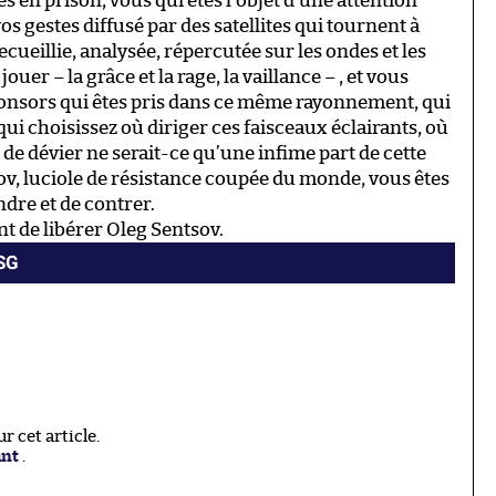
tés en prison, vous qui êtes l’objet d’une attention
s gestes diffusé par des satellites qui tournent à
cueillie, analysée, répercutée sur les ondes et les
uer – la grâce et la rage, la vaillance – , et vous
onsors qui êtes pris dans ce même rayonnement, qui
i choisissez où diriger ces faisceaux éclairants, où
 de dévier ne serait-ce qu’une infime part de cette
ov, luciole de résistance coupée du monde, vous êtes
ndre et de contrer.
ent de libérer Oleg Sentsov.
PSG
 cet article.
ant
.