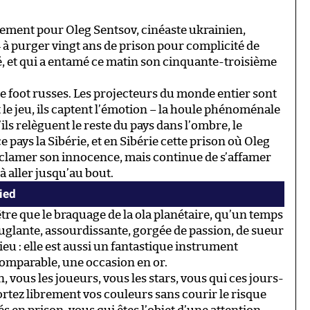
ement pour Oleg Sentsov, cinéaste ukrainien,
à purger vingt ans de prison pour complicité de
é, et qui a entamé ce matin son cinquante-troisième
de foot russes. Les projecteurs du monde entier sont
t le jeu, ils captent l’émotion – la houle phénoménale
ils relèguent le reste du pays dans l’ombre, le
pays la Sibérie, et en Sibérie cette prison où Oleg
e clamer son innocence, mais continue de s’affamer
à aller jusqu’au bout.
pied
tre que le braquage de la ola planétaire, qu’un temps
euglante, assourdissante, gorgée de passion, de sueur
lieu : elle est aussi un fantastique instrument
comparable, une occasion en or.
 vous les joueurs, vous les stars, vous qui ces jours-
ortez librement vos couleurs sans courir le risque