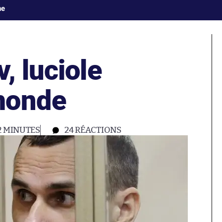
ne
, luciole
monde
2 MINUTES
24
RÉACTIONS