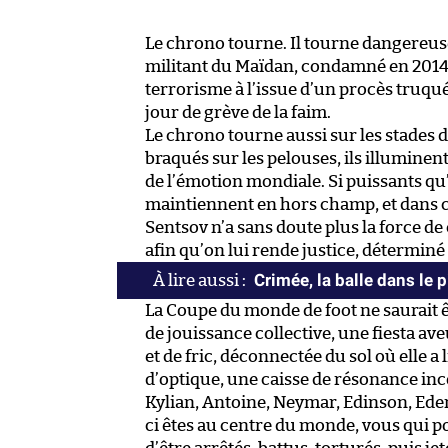
Le chrono tourne. Il tourne dangereus
militant du Maïdan, condamné en 2014 
terrorisme à l’issue d’un procès truqu
jour de grève de la faim.
Le chrono tourne aussi sur les stades 
braqués sur les pelouses, ils illuminen
de l’émotion mondiale. Si puissants qu’
maintiennent en hors champ, et dans ce 
Sentsov n’a sans doute plus la force d
afin qu’on lui rende justice, déterminé 
Crimée, la balle dans le 
La Coupe du monde de foot ne saurait ê
de jouissance collective, une fiesta av
et de fric, déconnectée du sol où elle a 
d’optique, une caisse de résonance in
Kylian, Antoine, Neymar, Edinson, Eden,
ci êtes au centre du monde, vous qui p