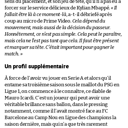
sens du placement, et son jeu de tête, qu’il n’a pas eu à
forcer sur le service délicieux de Kylian Mbappé.
« Il
fallait être là à ce moment-là
, a-t-il débriefé après
coup au micro de Prime Video.
Cela dépend du
mouvement, mais aussi de la décision du passeur.
Honnêtement, ce n’est pas simple. Cela peut le paraître,
mais cela ne l’est pas tant que cela. Il faut être présent
et marquer sa tête. C’était important pour gagner le
match. »
Un profil supplémentaire
À force de l’avoir vu jouer en Serie A et alors qu’il
entame sa troisième saison sous le maillot du PSG en
Ligue 1, on commence à le connaître, ce diable de
Mauro Icardi. C’est un joueur qui peut avoir une
véritable brillance sans ballon, dans le pressing
notamment, comme il l’avait montré face au FC
Barcelone au Camp Nou en Ligue des champions la
saison dernière, mais qui n’a que très rarement