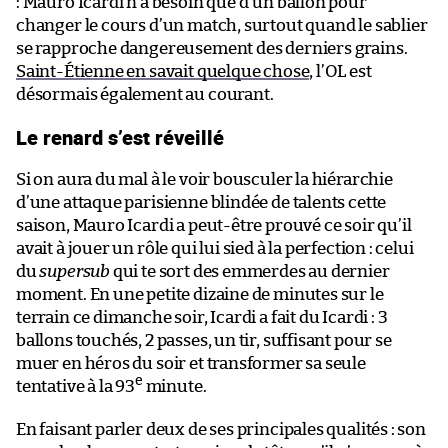
: Mauro Icardi n’a besoin que d’un ballon pour
changer le cours d’un match, surtout quand le sablier
se rapproche dangereusement des derniers grains.
Saint-Étienne en savait quelque chose
, l’OL est
désormais également au courant.
Le renard s’est réveillé
Si on aura du mal à le voir bousculer la hiérarchie
d’une attaque parisienne blindée de talents cette
saison, Mauro Icardi a peut-être prouvé ce soir qu’il
avait à jouer un rôle qui lui sied à la perfection : celui
du
supersub
qui te sort des emmerdes au dernier
moment. En une petite dizaine de minutes sur le
terrain ce dimanche soir, Icardi a fait du Icardi : 3
ballons touchés, 2 passes, un tir, suffisant pour se
muer en héros du soir et transformer sa seule
e
tentative à la 93
minute.
En faisant parler deux de ses principales qualités : son