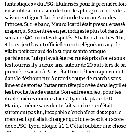
fantastiques » du PSG, titularisés pour la première fois
ensemble à l’occasion de l’un des plus gros chocs de la
saison en Ligue 1, la réception de Lyon au Parc des
Princes. Sur le banc, Mauro Icardi était presque passé
inaperçu. Son entrée en jeu indigeste plus tôt dans la
semaine (40 minutes disputés, 6 ballons touchés, 1 tir,
4 hors-jeu) l’avait officiellement relégué au rang de
vilain petit canard de la surpuissante attaque
parisienne. Lui qui avait été recruté à prix d’or et sous
les hourras il y a deux ans, auteur de 20 buts lors de sa
première saison à Paris, était tombé bien rapidement
dans le déshonneur, à grands coups de matchs sans
âme et de stories Instagram tête plongée dans le gril et
les brochettes de viande. Son entrée en jeu, pour les
dix dernières minutes face à Lyon à la place de Di
María, a même sans doute fait sourire : ce n’était
sûrement pas lui, incapable d’enchaîner deux pas le
mercredi, qui allait changer quoi que ce soit au score
de ce PSG-Lyon, bloqué à 1-1. C’était oublier une chose