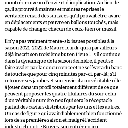
montré ce niveau d’envie et d’implication. Au lieu de
ça, il a prouvé à maintes et maintes reprises le
véritable renard des surfaces qu’il pouvait être, avare
en déplacements et pauvre en ballons touchés, mais
capable de changer chacun de ceux-là en or massif.
Il n’y a pas vraiment trente-six issues possibles à la
saison 2021-2022 de Mauro Icardi, qui a par ailleurs
déjà inscrit son troisième but en Ligue 1 : s’il continue
dans la dynamique de la saison dernière, il peut se
faire avaler par la concurrence et ne se lèvera du banc
de touche que pour cinq minutes par-ci, par-là ; s’il
retrouve ses jambes et son envie, il a un véritable rôle
à jouer dans un profil totalement différent de ce que
peuvent proposer les quatre titulaires du soir, celui
d’un véritable numéro neuf qui sera le réceptacle
parfait des caviars distribués par les uns et les autres.
Un cas de figure qui avait diablement bien fonctionné
lors de sa première saison et, malgré l’accident
industriel contre Bruges, son entrée en jeu