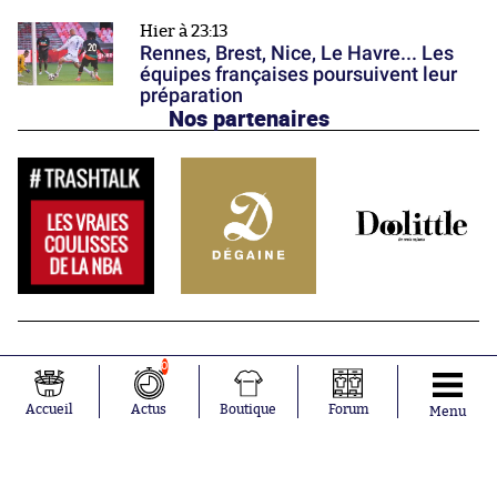
Hier à 23:13
Rennes, Brest, Nice, Le Havre... Les
équipes françaises poursuivent leur
préparation
Nos partenaires
0
Accueil
Actus
Boutique
Forum
Menu
Abonnements
Contacts
La boutique SO PRESS
Mentions légales