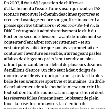
En 2003, il était déjà question de chiffres et
d’attachement à l’issue d’une saison qui avait vu l’AS
Monaco retrouver le chemin des cimes sportives et
creuser davantage encore son gouffre financier. La
presse sportive titrait alors
« Monaco brûle-t-il ? »
, la
DNCG rétrogradait administrativement le club du
Rocher en seconde division – avant de finalement se
contenter d’encadrer son recrutement – et un
vestiaire plus solidaire que jamais se promettait de
continuer l’aventure ensemble, n’arrangeant pas les
affaires de dirigeants prêts à tout vendre au plus
offrant pour combler un déficit de plusieurs dizaines
de millions d’euros. Un club était à deux doigts de
mourir avant de vivre quelques mois plus tard la plus
belle de ses aventures sportives et humaines. Un drôle
d’enchaînement dont le football aime se nourrir. Un
football dont tout le monde a faim aujourd’hui et dont
les réserves folles s’amenuisent. Subissant de plein
fouet la crise du coronavirus, la rétention du