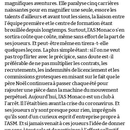
magnifiques aventures. Elle paralyse cinq carrières
naissantes pour en magnifier une seule, essore les
talents d’ailleurs et avant tout les siens, la liaison entre
l’équipe première et le centre de formation étant
brouillée depuis longtemps. Surtout, l’AS Monaco s’en
sortira coûte que coûte, même sans effort de la part de
ses joueurs. Et peut-être même en tirera-t-elle
quelques leçons. La plus simple étant : si l’on ne veut
pas trop flirter avec le précipice, sans doute est-il
préférable de ne pas multiplier les contrats, les
recrutements, les indemnités de licenciement et les
commissions grotesques en misant sur le fait que le
père Noël continuera à passer chaque été pour
rajouter une pièce dans la machine du mouvement
perpétuel. Aujourd’hui, l’AS Monaco est un club à
l’arrêt. Il l’était bien avant la crise du coronavirus. Et
ses joueurs n’y sont presque pour rien, imprégnés
qu’ils sont d’un curieux esprit d’entreprise propre à
l’ASM. Et si jamais venait à ces joueurs l’idée de donner