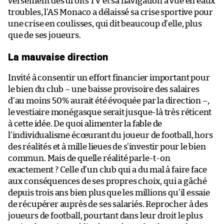
versement des droits TV et sa navigation à vue en eaux
troubles, l’AS Monaco a délaissé sa crise sportive pour
une crise en coulisses, qui dit beaucoup d’elle, plus
que de ses joueurs.
La mauvaise direction
Invité à consentir un effort financier important pour
le bien du club – une baisse provisoire des salaires
d’au moins 50% aurait été évoquée par la direction –,
le vestiaire monégasque serait jusque-là très réticent
à cette idée. De quoi alimenter la fable de
l’individualisme écœurant du joueur de football, hors
des réalités et à mille lieues de s’investir pour le bien
commun. Mais de quelle réalité parle-t-on
exactement ? Celle d’un club qui a du mal à faire face
aux conséquences de ses propres choix, qui a gâché
depuis trois ans bien plus que les millions qu’il essaie
de récupérer auprès de ses salariés. Reprocher à des
joueurs de football, pourtant dans leur droit le plus