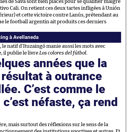
es de Sava sont bien placés pour se qualifier malgré
ivo Cali. On retient ces deux tartes infligées à Unión
xtérieur) et cette victoire contre Lanús, prétendant au
e le football argentin ait produits ces derniers
cing à Avellaneda
n, le natif d’Ituzaingó manie aussi les mots avec
 il publie le livre
Los colores del fútbol
.
elques années que la
 résultat à outrance
allée. C’est comme le
 c’est néfaste, ça rend
re, mais surtout des réflexions sur le sens de la
 fonctionnement des institutions sportives et autres. Et