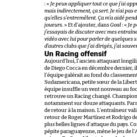
: «
Je peux appliquer tout ce que j’ai ap
mais indirectement, ça sert. Je n’ai pas 
qu’elles s’entremêlent. Ça m’a aidé pend
joueurs.
» Et d’ajouter, dans
Goal
: «
Je p
j’essayais de discuter avec mes entraîne
vidéo avec lui pour parler de quelques 
d’autres clubs que j’ai dirigés, j’ai sou
Un Racing offensif
Aujourd’hui, l’ancien attaquant longil
de Diego Cocca en décembre dernier, il
l’équipe galérait au fond du classement
Sudamericana, petite sœur de la Liberta
équipe insuffle un vent nouveau au foo
retrouve un Racing changé. Champion e
notamment sur douze attaquants. Parmi
de retour à la maison. L’entraîneur val
retour de Roger Martínez et Rodrigo de 
plus belles lignes d’attaque du pays.
pépite paraguayenne, mène le jeu de l’