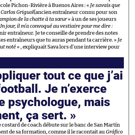
école Pichon-Rivière à Buenos Aires : «
Je savais que
à Carlos Griguol
(ancien entraîneur connu pour son
ampion de la chatte à ta sœur
» à un de ses joueurs
 Un jour, il m’a convoqué au vestiaire pour me dire :
nir entraîneur. Je te conseille de prendre des notes
 les entraîneurs que tu auras pendant ta carrière. »
Je
out noté
» , expliquait Sava lors d’une interview pour
pliquer tout ce que j’ai
football. Je n’exerce
 psychologue, mais
ent, ça sert.
e costard de coach débute sur le banc de San Martín
ment de sa formation, comme il le racontait au
Gráfico