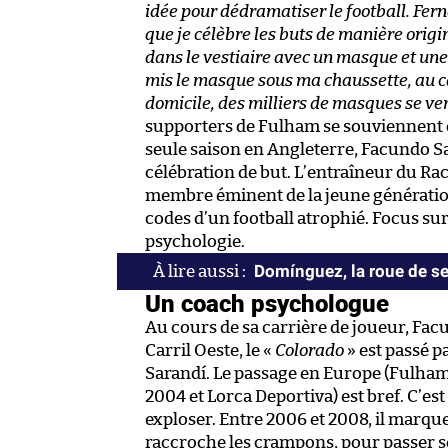
idée pour dédramatiser le football. Fern
que je célèbre les buts de manière origi
dans le vestiaire avec un masque et une g
mis le masque sous ma chaussette, au cas
domicile, des milliers de masques se ve
supporters de Fulham se souviennent 
seule saison en Angleterre, Facundo S
célébration de but. L’entraîneur du Raci
membre éminent de la jeune génération
codes d’un football atrophié. Focus sur
psychologie.
Domínguez, la roue de s
Un coach psychologue
Au cours de sa carrière de joueur, Fac
Carril Oeste, le «
Colorado
» est passé 
Sarandí. Le passage en Europe (Fulham,
2004 et Lorca Deportiva) est bref. C’est
exploser. Entre 2006 et 2008, il marque 
raccroche les crampons, pour passer s