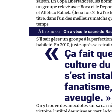
saison. En Copa Libertadores, les homm
un groupe relevé avec Boca et le Deport
et Atlético Rafaela (deux fois 3-6 à l’e
titre, dans l’un des meilleurs matchs qu
temps.
On a vécu le sacre du Ra
S’il sait gérer un groupe à la perfectio
habileté. En 2010, juste après sa retraite,
Ça fait qu
culture du
s’est inst
fanatisme,
aveugle.
On y trouve des anecdotes sur sa carriè
victoire, l’utilité des mises au vert, le