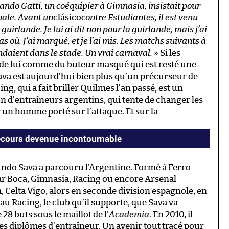
ando Gatti, un coéquipier à Gimnasia, insistait pour
nale. Avant un
clásico
contre Estudiantes, il est venu
uirlande. Je lui ai dit non pour la guirlande, mais j’ai
 où. J’ai marqué, et je l’ai mis. Les matchs suivants à
ndaient dans le stade. Un vrai carnaval.
» Si les
de lui comme du buteur masqué qui est resté une
ava est aujourd’hui bien plus qu’un précurseur de
ng, qui a fait briller Quilmes l’an passé, est un
 d’entraîneurs argentins, qui tente de changer les
 un homme porté sur l’attaque. Et sur la
ecours devenue incontournable
undo Sava a parcouru l’Argentine. Formé à Ferro
par Boca, Gimnasia, Racing ou encore Arsenal
 Celta Vigo, alors en seconde division espagnole, en
 au Racing, le club qu’il supporte, que Sava va
28 buts sous le maillot de l’
Academia
. En 2010, il
es diplômes d’entraîneur. Un avenir tout tracé pour