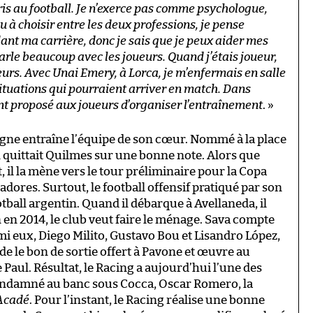
pris au football. Je n’exerce pas comme psychologue,
eu à choisir entre les deux professions, je pense
ant ma carrière, donc je sais que je peux aider mes
arle beaucoup avec les joueurs. Quand j’étais joueur,
urs. Avec Unai Emery, à Lorca, je m’enfermais en salle
situations qui pourraient arriver en match. Dans
vent proposé aux joueurs d’organiser l’entraînement
. »
igne entraîne l’équipe de son cœur. Nommé à la place
 quittait Quilmes sur une bonne note. Alors que
, il la mène vers le tour préliminaire pour la Copa
dores. Surtout, le football offensif pratiqué par son
tball argentin. Quand il débarque à Avellaneda, il
n 2014, le club veut faire le ménage. Sava compte
 eux, Diego Milito, Gustavo Bou et Lisandro López,
ide le bon de sortie offert à Pavone et œuvre au
Paul. Résultat, le Racing a aujourd’hui l’une des
 Condamné au banc sous Cocca, Oscar Romero, la
Acadé
. Pour l’instant, le Racing réalise une bonne