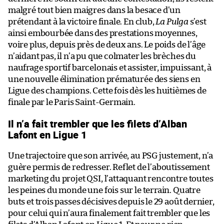
malgré tout bien maigres dans la besace d’un
prétendant à la victoire finale. En club,
La Pulga
s’est
ainsi embourbée dans des prestations moyennes,
voire plus, depuis près de deux ans. Le poids de l’âge
n’aidant pas, il n’a pu que colmater les brèches du
naufrage sportif barcelonais et assister, impuissant, à
une nouvelle élimination prématurée des siens en
Ligue des champions. Cette fois dès les huitièmes de
finale par le Paris Saint-Germain.
Il n’a fait trembler que les filets d’Alban
Lafont en Ligue 1
Une trajectoire que son arrivée, au PSG justement, n’a
guère permis de redresser. Reflet de l’aboutissement
marketing du projet QSI, l’attaquant rencontre toutes
les peines du monde une fois sur le terrain. Quatre
buts et trois passes décisives depuis le 29 août dernier,
pour celui qui n’aura finalement fait trembler que les