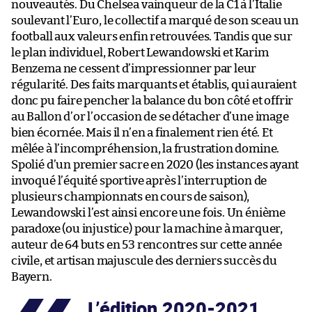
nouveautés. Du Chelsea vainqueur de la C1 à l’Italie
soulevant l’Euro, le collectif a marqué de son sceau un
football aux valeurs enfin retrouvées. Tandis que sur
le plan individuel, Robert Lewandowski et Karim
Benzema ne cessent d’impressionner par leur
régularité. Des faits marquants et établis, qui auraient
donc pu faire pencher la balance du bon côté et offrir
au Ballon d’or l’occasion de se détacher d’une image
bien écornée. Mais il n’en a finalement rien été. Et
mêlée à l’incompréhension, la frustration domine.
Spolié d’un premier sacre en 2020 (les instances ayant
invoqué l’équité sportive après l’interruption de
plusieurs championnats en cours de saison),
Lewandowski l’est ainsi encore une fois. Un énième
paradoxe (ou injustice) pour la machine à marquer,
auteur de 64 buts en 53 rencontres sur cette année
civile, et artisan majuscule des derniers succès du
Bayern.
L’édition 2020-2021