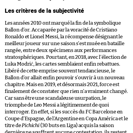
Les critères de la subjectivité
Les années 2010 ont marqué la fin de la symbolique
Ballon d’or. Accaparée par la voracité de Cristiano
Ronaldo et Lionel Messi, la récompense désignant le
meilleur joueur sur une saison s’est muée en bataille
rangée, entre deux spécimens aux performances
stratosphériques. Pourtant, en 2018, avec l’élection de
Luka Modrić, les cartes semblaient enfin rebattues.
Libéré de cette emprise souvent tendancieuse, le
Ballon d’or allait enfin pouvoir s’ouvrir à un nouveau
chapitre. Mais en 2019, et désormais 2021, force est
finalement de constater que rien n’a vraiment changé.
Car sans être une scandaleuse usurpation, le
triomphe de Leo Messi a légitimement de quoi
interroger. En effet, si les succès du FC Barcelone en
Coupe d’Espagne, de l’Argentine en Copa América et le
titre de
Pichichi
(30 buts en Liga) acquis la saison
dernière ne souffrent aucune contestation, ils restent