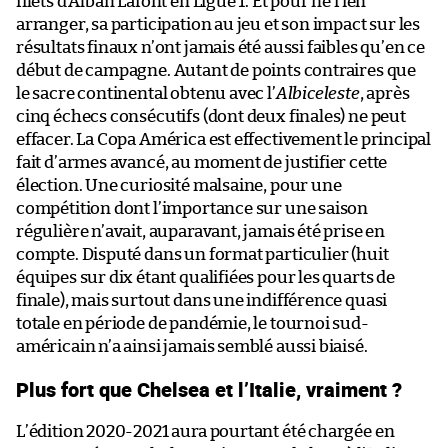
filets d’Alban Lafont en Ligue 1. Et pour ne rien
arranger, sa participation au jeu et son impact sur les
résultats finaux n’ont jamais été aussi faibles qu’en ce
début de campagne. Autant de points contraires que
le sacre continental obtenu avec l’
Albiceleste
, après
cinq échecs consécutifs (dont deux finales) ne peut
effacer. La Copa América est effectivement le principal
fait d’armes avancé, au moment de justifier cette
élection. Une curiosité malsaine, pour une
compétition dont l’importance sur une saison
régulière n’avait, auparavant, jamais été prise en
compte. Disputé dans un format particulier (huit
équipes sur dix étant qualifiées pour les quarts de
finale), mais surtout dans une indifférence quasi
totale en période de pandémie, le tournoi sud-
américain n’a ainsi jamais semblé aussi biaisé.
Plus fort que Chelsea et l’Italie, vraiment ?
L’édition 2020-2021 aura pourtant été chargée en