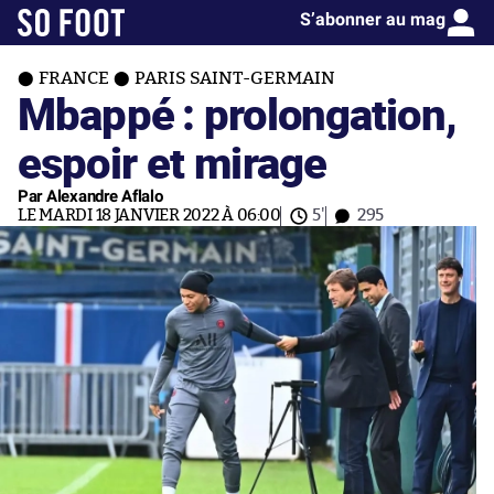
S’abonner au mag
FRANCE
PARIS SAINT-GERMAIN
Mbappé : prolongation,
espoir et mirage
Par Alexandre Aflalo
LE MARDI 18 JANVIER 2022 À 06:00
5'
295