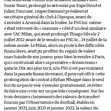
Samir Nasri, prolongé in extremis par Pape Diouf et
Julien Fournier, respectivement président et
secrétaire général du club à l’époque, avant de
s’envoler à Arsenal dans la foulée. Le PSG lui-même
s’était retrouvé du « mauvais » côté d’un deal similaire
avec l’AC Milan, qui avait prolongé Thiago Silva le 2
juillet 2012 avant de le vendre au PSG le… 14 juillet de la
même année. Le Milan, alors en proie à des difficultés
financières, avait pu profiter du regain de valeur
marchande de son joueur pour bien le vendre à Paris,
qui construisait alors sa première « dream team »
qatarie. Dix ans plus tard, si le PSG n’est pas vraiment
dans la panade financièrement, il pourrait offrir cette
prolongation de contrat à Kylian Mbappé dans le seul
but de ne pas le voir s’envoler gratuitement, et éviter
de faire une croix sur un pactole conséquent. Sur les
trois derniers classements des valeurs de transfert
fournis par l’Observatoire du football, établis en
janvier 2021, juin 2021 et janvier 2022, la valeur du