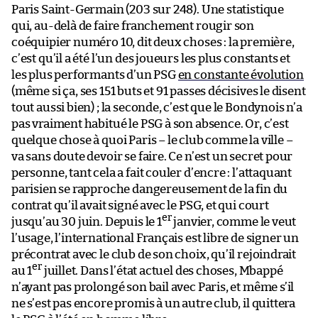
Paris Saint-Germain (203 sur 248). Une statistique
qui, au-delà de faire franchement rougir son
coéquipier numéro 10, dit deux choses : la première,
c’est qu’il a été l’un des joueurs les plus constants et
les plus performants d’un PSG
en constante évolution
(même si ça, ses 151 buts et 91 passes décisives le disent
tout aussi bien) ; la seconde, c’est que le Bondynois n’a
pas vraiment habitué le PSG à son absence. Or, c’est
quelque chose à quoi Paris – le club comme la ville –
va sans doute devoir se faire. Ce n’est un secret pour
personne, tant cela a fait couler d’encre : l’attaquant
parisien se rapproche dangereusement de la fin du
contrat qu’il avait signé avec le PSG, et qui court
er
jusqu’au 30 juin. Depuis le 1
janvier, comme le veut
l’usage, l’international Français est libre de signer un
précontrat avec le club de son choix, qu’il rejoindrait
er
au 1
juillet. Dans l’état actuel des choses, Mbappé
n’ayant pas prolongé son bail avec Paris, et même s’il
ne s’est pas encore promis à un autre club, il quittera