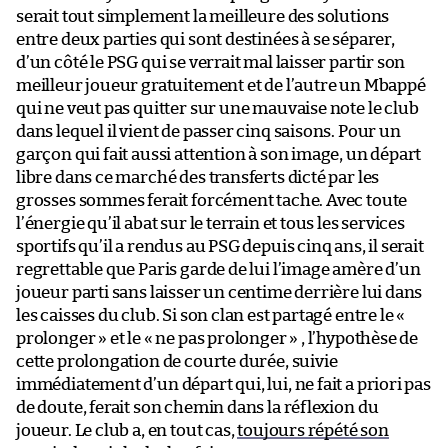
serait tout simplement la meilleure des solutions
entre deux parties qui sont destinées à se séparer,
d’un côté le PSG qui se verrait mal laisser partir son
meilleur joueur gratuitement et de l’autre un Mbappé
qui ne veut pas quitter sur une mauvaise note le club
dans lequel il vient de passer cinq saisons. Pour un
garçon qui fait aussi attention à son image, un départ
libre dans ce marché des transferts dicté par les
grosses sommes ferait forcément tache. Avec toute
l’énergie qu’il abat sur le terrain et tous les services
sportifs qu’il a rendus au PSG depuis cinq ans, il serait
regrettable que Paris garde de lui l’image amère d’un
joueur parti sans laisser un centime derrière lui dans
les caisses du club. Si son clan est partagé entre le «
prolonger » et le « ne pas prolonger » , l’hypothèse de
cette prolongation de courte durée, suivie
immédiatement d’un départ qui, lui, ne fait a priori pas
de doute, ferait son chemin dans la réflexion du
joueur. Le club a, en tout cas,
toujours répété son