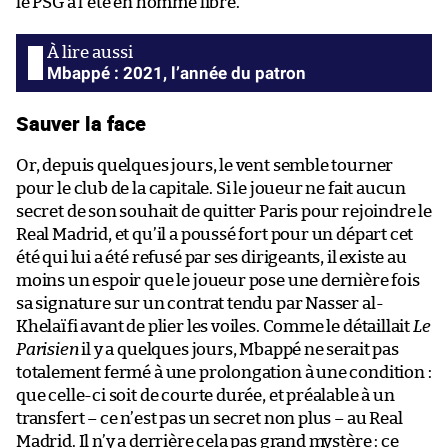
le PSG à l’été en homme libre.
Mbappé : 2021, l’année du patron
Sauver la face
Or, depuis quelques jours, le vent semble tourner
pour le club de la capitale. Si le joueur ne fait aucun
secret de son souhait de quitter Paris pour rejoindre le
Real Madrid, et qu’il a poussé fort pour un départ cet
été qui lui a été refusé par ses dirigeants, il existe au
moins un espoir que le joueur pose une dernière fois
sa signature sur un contrat tendu par Nasser al-
Khelaïfi avant de plier les voiles. Comme le détaillait
Le
Parisien
il y a quelques jours, Mbappé ne serait pas
totalement fermé à une prolongation à une condition :
que celle-ci soit de courte durée, et préalable à un
transfert – ce n’est pas un secret non plus – au Real
Madrid. Il n’y a derrière cela pas grand mystère : ce