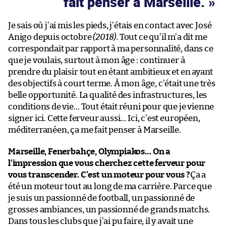
fait penser à Marseille.
Je sais où j’ai mis les pieds, j’étais en contact avec José
Anigo depuis octobre
(2018)
. Tout ce qu’il m’a dit me
correspondait par rapport à ma personnalité, dans ce
que je voulais, surtout à mon âge : continuer à
prendre du plaisir tout en étant ambitieux et en ayant
des objectifs à court terme. À mon âge, c’était une très
belle opportunité. La qualité des infrastructures, les
conditions de vie… Tout était réuni pour que je vienne
signer ici. Cette ferveur aussi… Ici, c’est européen,
méditerranéen, ça me fait penser à Marseille.
Marseille, Fenerbahçe, Olympiakos… On a
l’impression que vous cherchez cette ferveur pour
vous transcender. C’est un moteur pour vous ?
Ça a
été un moteur tout au long de ma carrière. Parce que
je suis un passionné de football, un passionné de
grosses ambiances, un passionné de grands matchs.
Dans tous les clubs que j’ai pu faire, il y avait une