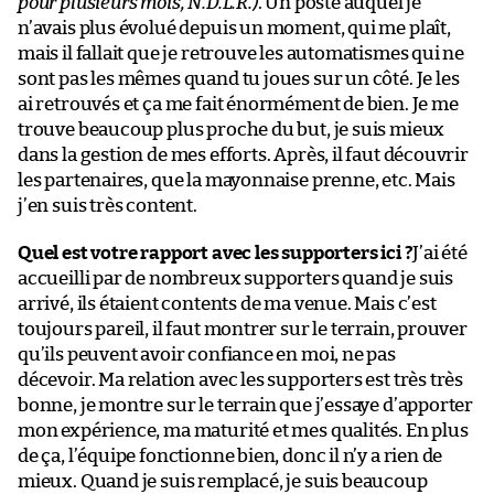
pour plusieurs mois, N.D.L.R.)
. Un poste auquel je
n’avais plus évolué depuis un moment, qui me plaît,
mais il fallait que je retrouve les automatismes qui ne
sont pas les mêmes quand tu joues sur un côté. Je les
ai retrouvés et ça me fait énormément de bien. Je me
trouve beaucoup plus proche du but, je suis mieux
dans la gestion de mes efforts. Après, il faut découvrir
les partenaires, que la mayonnaise prenne, etc. Mais
j’en suis très content.
Quel est votre rapport avec les supporters ici ?
J’ai été
accueilli par de nombreux supporters quand je suis
arrivé, ils étaient contents de ma venue. Mais c’est
toujours pareil, il faut montrer sur le terrain, prouver
qu’ils peuvent avoir confiance en moi, ne pas
décevoir. Ma relation avec les supporters est très très
bonne, je montre sur le terrain que j’essaye d’apporter
mon expérience, ma maturité et mes qualités. En plus
de ça, l’équipe fonctionne bien, donc il n’y a rien de
mieux. Quand je suis remplacé, je suis beaucoup