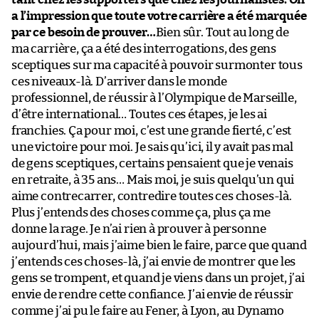
a l’impression que toute votre carrière a été marquée
par ce besoin de prouver…
Bien sûr. Tout au long de
ma carrière, ça a été des interrogations, des gens
sceptiques sur ma capacité à pouvoir surmonter tous
ces niveaux-là. D’arriver dans le monde
professionnel, de réussir à l’Olympique de Marseille,
d’être international… Toutes ces étapes, je les ai
franchies. Ça pour moi, c’est une grande fierté, c’est
une victoire pour moi. Je sais qu’ici, il y avait pas mal
de gens sceptiques, certains pensaient que je venais
en retraite, à 35 ans… Mais moi, je suis quelqu’un qui
aime contrecarrer, contredire toutes ces choses-là.
Plus j’entends des choses comme ça, plus ça me
donne la rage. Je n’ai rien à prouver à personne
aujourd’hui, mais j’aime bien le faire, parce que quand
j’entends ces choses-là, j’ai envie de montrer que les
gens se trompent, et quand je viens dans un projet, j’ai
envie de rendre cette confiance. J’ai envie de réussir
comme j’ai pu le faire au Fener, à Lyon, au Dynamo