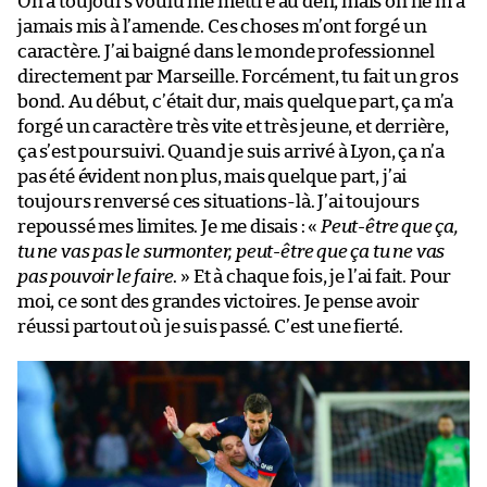
On a toujours voulu me mettre au défi, mais on ne m’a
jamais mis à l’amende. Ces choses m’ont forgé un
caractère. J’ai baigné dans le monde professionnel
directement par Marseille. Forcément, tu fait un gros
bond. Au début, c’était dur, mais quelque part, ça m’a
forgé un caractère très vite et très jeune, et derrière,
ça s’est poursuivi. Quand je suis arrivé à Lyon, ça n’a
pas été évident non plus, mais quelque part, j’ai
toujours renversé ces situations-là. J’ai toujours
repoussé mes limites. Je me disais : «
Peut-être que ça,
tu ne vas pas le surmonter, peut-être que ça tu ne vas
pas pouvoir le faire
. » Et à chaque fois, je l’ai fait. Pour
moi, ce sont des grandes victoires. Je pense avoir
réussi partout où je suis passé. C’est une fierté.