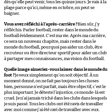
dès qu’elle peut venir, tous les quinze jours. Je vais à la
plage parce qu’ici, même en octobre, on peut se
baigner.
Vous avez réfléchi à l’après-carrière ?
Bien sûr, j’y
réfléchis. Parler football, rester dans le monde du
football évidemment. C’est ma vie. Après ma carrière,
ce sera un nouveau chapitre, mais rester dans le
monde du football, pourquoi pas aider un club, être
recruteur ou être directeur sportif pour aider un club
à partager mes connaissances, ma vision du football.
Quelle image aimeriez-vous laisser dans le monde du
foot ?
Je veux simplement qu’on soit objectif. À un
moment donné, on ne fait pas toujours les choses
bien, personne n’est parfait, mais être objectif, c’est le
plus important. Je déteste l’injustice, ce monde-là est
cruel. Je n’ai jamais triché dans les clubs dans lesquels
je suis passé. Tous les clubs ont été ravis de travailler
avec moi comme j’ai été ravi de travailler avec eux.