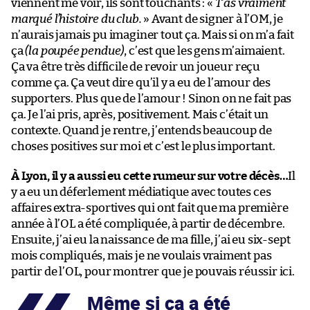
viennent me voir, ils sont touchants : «
T’as vraiment
marqué l’histoire du club.
» Avant de signer à l’OM, je
n’aurais jamais pu imaginer tout ça. Mais si on m’a fait
ça
(la poupée pendue)
, c’est que les gens m’aimaient.
Ça va être très difficile de revoir un joueur reçu
comme ça. Ça veut dire qu’il y a eu de l’amour des
supporters. Plus que de l’amour ! Sinon on ne fait pas
ça. Je l’ai pris, après, positivement. Mais c’était un
contexte. Quand je rentre, j’entends beaucoup de
choses positives sur moi et c’est le plus important.
À Lyon, il y a aussi eu cette rumeur sur votre décès…
Il
y a eu un déferlement médiatique avec toutes ces
affaires extra-sportives qui ont fait que ma première
année à l’OL a été compliquée, à partir de décembre.
Ensuite, j’ai eu la naissance de ma fille, j’ai eu six-sept
mois compliqués, mais je ne voulais vraiment pas
partir de l’OL, pour montrer que je pouvais réussir ici.
Même si ça a été