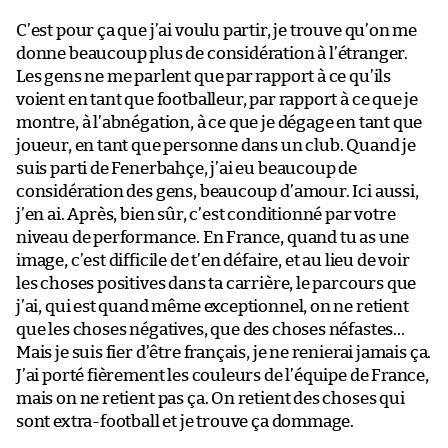
C’est pour ça que j’ai voulu partir, je trouve qu’on me
donne beaucoup plus de considération à l’étranger.
Les gens ne me parlent que par rapport à ce qu’ils
voient en tant que footballeur, par rapport à ce que je
montre, à l’abnégation, à ce que je dégage en tant que
joueur, en tant que personne dans un club. Quand je
suis parti de Fenerbahçe, j’ai eu beaucoup de
considération des gens, beaucoup d’amour. Ici aussi,
j’en ai. Après, bien sûr, c’est conditionné par votre
niveau de performance. En France, quand tu as une
image, c’est difficile de t’en défaire, et au lieu de voir
les choses positives dans ta carrière, le parcours que
j’ai, qui est quand même exceptionnel, on ne retient
que les choses négatives, que des choses néfastes…
Mais je suis fier d’être français, je ne renierai jamais ça.
J’ai porté fièrement les couleurs de l’équipe de France,
mais on ne retient pas ça. On retient des choses qui
sont extra-football et je trouve ça dommage.