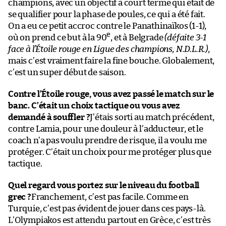
champions, avec un objectif à court terme qui était de
se qualifier pour la phase de poules, ce qui a été fait.
On a eu ce petit accroc contre le Panathinaïkos (1-1),
e
où on prend ce but à la 90
, et à Belgrade
(défaite 3-1
face à l’Étoile rouge en Ligue des champions, N.D.L.R.)
,
mais c’est vraiment faire la fine bouche. Globalement,
c’est un super début de saison.
Contre l’Étoile rouge, vous avez passé le match sur le
banc. C’était un choix tactique ou vous avez
demandé à souffler ?
J’étais sorti au match précédent,
contre Lamia, pour une douleur à l’adducteur, et le
coach n’a pas voulu prendre de risque, il a voulu me
protéger. C’était un choix pour me protéger plus que
tactique.
Quel regard vous portez sur le niveau du football
grec ?
Franchement, c’est pas facile. Comme en
Turquie, c’est pas évident de jouer dans ces pays-là.
L’Olympiakos est attendu partout en Grèce, c’est très