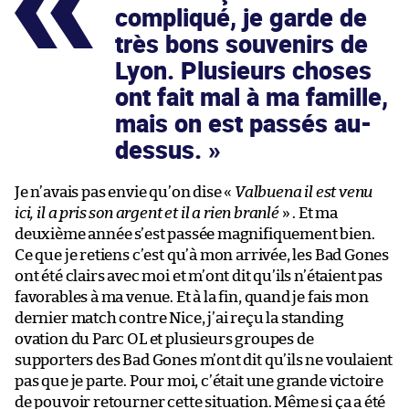
compliqué, je garde de
très bons souvenirs de
Lyon. Plusieurs choses
ont fait mal à ma famille,
mais on est passés au-
dessus.
Je n’avais pas envie qu’on dise «
Valbuena il est venu
ici, il a pris son argent et il a rien branlé
» . Et ma
deuxième année s’est passée magnifiquement bien.
Ce que je retiens c’est qu’à mon arrivée, les Bad Gones
ont été clairs avec moi et m’ont dit qu’ils n’étaient pas
favorables à ma venue. Et à la fin, quand je fais mon
dernier match contre Nice, j’ai reçu la standing
ovation du Parc OL et plusieurs groupes de
supporters des Bad Gones m’ont dit qu’ils ne voulaient
pas que je parte. Pour moi, c’était une grande victoire
de pouvoir retourner cette situation. Même si ça a été