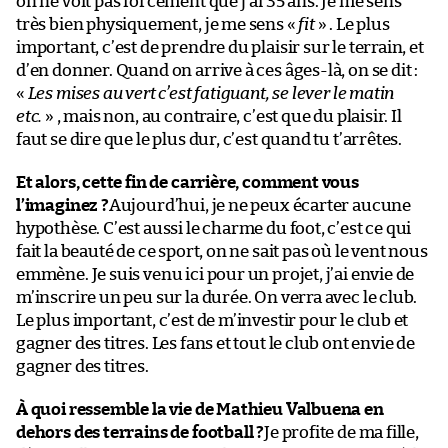
on ne voit pas forcément que j’ai 35 ans. Je me sens
très bien physiquement, je me sens «
fit
» . Le plus
important, c’est de prendre du plaisir sur le terrain, et
d’en donner. Quand on arrive à ces âges-là, on se dit :
«
Les mises au vert c’est fatiguant, se lever le matin
etc.
» , mais non, au contraire, c’est que du plaisir. Il
faut se dire que le plus dur, c’est quand tu t’arrêtes.
Et alors, cette fin de carrière, comment vous
l’imaginez ?
Aujourd’hui, je ne peux écarter aucune
hypothèse. C’est aussi le charme du foot, c’est ce qui
fait la beauté de ce sport, on ne sait pas où le vent nous
emmène. Je suis venu ici pour un projet, j’ai envie de
m’inscrire un peu sur la durée. On verra avec le club.
Le plus important, c’est de m’investir pour le club et
gagner des titres. Les fans et tout le club ont envie de
gagner des titres.
À quoi ressemble la vie de Mathieu Valbuena en
dehors des terrains de football ?
Je profite de ma fille,