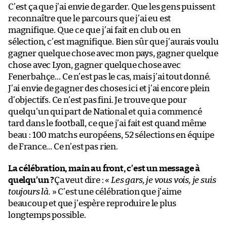
C’est ça que j’ai envie de garder. Que les gens puissent
reconnaître que le parcours que j’ai eu est
magnifique. Que ce que j’ai fait en club ou en
sélection, c’est magnifique. Bien sûr que j’aurais voulu
gagner quelque chose avec mon pays, gagner quelque
chose avec Lyon, gagner quelque chose avec
Fenerbahçe… Ce n’est pas le cas, mais j’ai tout donné.
J’ai envie de gagner des choses ici et j’ai encore plein
d’objectifs. Ce n’est pas fini. Je trouve que pour
quelqu’un qui part de National et qui a commencé
tard dans le football, ce que j’ai fait est quand même
beau : 100 matchs européens, 52 sélections en équipe
de France… Ce n’est pas rien.
La célébration, main au front, c’est un message à
quelqu’un ?
Ça veut dire : «
Les gars, je vous vois, je suis
toujours là.
» C’est une célébration que j’aime
beaucoup et que j’espère reproduire le plus
longtemps possible.