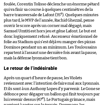
foulée, Corentin Tolisso déclenche un énorme pétard
qui va finir sa course à quelques centimètres de la
e
barre transversale de Lafont (35
). Quelques minutes
plus tard, le MVP de l’année, Rachid Ghezzal, pense
ouvrir le score après un corner mal dégagé, mais
Samuel Umtiti est hors jeu et gêne Lafont. Le but est
donc logiquement refusé. Ascenseur émotionnel de
folie au Stadium qui s’est déjà vu manger des pizzas
Dominos pendant un an minimum. Les Toulousains
repartent à l’assaut une dernière fois avant la pause,
mais la défense lyonnaise tient bon.
Le retour de l’indésirable
Après un quart d’heure de pause, les Violets
reviennent avec l’intention de faire mal aux Lyonnais.
Et ils sont à un Anthony Lopes d’y parvenir. Le Gone se
défonce pour dégager un ballon qui finit toujours par
e
lui revenir dessus (47
). Le Portugais grimace, mais
parvient à rester sur le terrain. Dommage, les