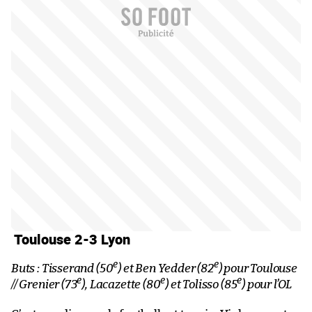
Toulouse 2-3 Lyon
e
e
Buts : Tisserand (50
) et Ben Yedder (82
) pour Toulouse
e
e
e
// Grenier (73
), Lacazette (80
) et Tolisso (85
) pour l’OL