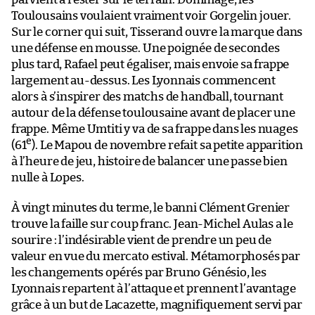
Toulousains voulaient vraiment voir Gorgelin jouer.
Sur le corner qui suit, Tisserand ouvre la marque dans
une défense en mousse. Une poignée de secondes
plus tard, Rafael peut égaliser, mais envoie sa frappe
largement au-dessus. Les Lyonnais commencent
alors à s’inspirer des matchs de handball, tournant
autour de la défense toulousaine avant de placer une
frappe. Même Umtiti y va de sa frappe dans les nuages
e
(61
). Le Mapou de novembre refait sa petite apparition
à l’heure de jeu, histoire de balancer une passe bien
nulle à Lopes.
À vingt minutes du terme, le banni Clément Grenier
trouve la faille sur coup franc. Jean-Michel Aulas a le
sourire : l’indésirable vient de prendre un peu de
valeur en vue du mercato estival. Métamorphosés par
les changements opérés par Bruno Génésio, les
Lyonnais repartent à l’attaque et prennent l’avantage
grâce à un but de Lacazette, magnifiquement servi par