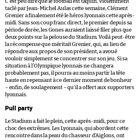
C’est peu dire que le football est taquin. Violemment
taclé par Jean-Michel Aulas cette semaine, Clément
Grenier a finalement été le héros lyonnais cette après-
midi. Sans son coup franc direct, le premier depuis sa
période dorée, les Gones auraient laissé filer plus que
deux points sur la pelouse du Stadium. Voilà peut-être
la récompense que méritait Grenier, qui, au lieu de
répondre aux propos de son président, a avoué
vouloir simplement se concentrer sur son jeu. Si sa
situation à l’Olympique lyonnais ne changera
probablement pas, il pourra au moins partir la tête
haute en repensant à ce dernier moment de bonheur
– enfin, de soulagement – qu’il a offert aux supporters
lyonnais.
Pull party
Le Stadium a fait le plein, cette après-midi, pour ce
choc des extrêmes. Les Lyonnais, qui abordent cette
rencontre dans la peau du chasseur d’Aiglons, ont