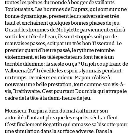
toutes les peines du monde à bouger de vaillants
Toulousains. Les hommes de Dupraz, qui sont sur une
bonne dynamique, pressent leurs adversaires très
haut et enchaînent quelques bonnes phases de jeu.
Quand les hommes de Mobylette parviennent enfin à
sortir leur tête de l’eau, ils sont stoppés soit par de
mauvaises passes, soit par un très bon Tisserand. Le
premier quart d’heure passé, le rythme retombe
violemment, et les téléspectateurs font face à un
terrible dilemme : la sieste ou ça ? Un joli coup franc de
e
Valbuena (27
) réveille les espoirs lyonnais pendant
un temps. De mieux en mieux, Mapou réalise à
nouveau une belle prestation, tout comme son vis-à-
vis, Braithwaite. C’est pourtant Doumbia qui attrape le
cadre de la tête à la demi-heure de jeu.
Monsieur Turpin a bien du mal à affirmer son
autorité, d’autant plus que les esprits s’échauffent.
C’est finalement Regattin qui ramasse sa biscotte pour
une simulation dans la surface adverse. Dans la