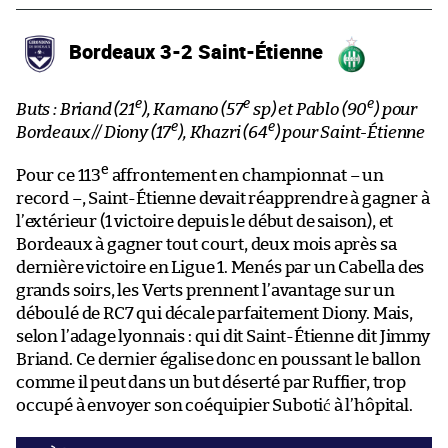
Bordeaux 3-2 Saint-Étienne
e
e
e
Buts : Briand (21
), Kamano (57
sp) et Pablo (90
) pour
e
e
Bordeaux // Diony (17
), Khazri (64
) pour Saint-Étienne
e
Pour ce 113
affrontement en championnat – un
record –, Saint-Étienne devait réapprendre à gagner à
l’extérieur (1 victoire depuis le début de saison), et
Bordeaux à gagner tout court, deux mois après sa
dernière victoire en Ligue 1. Menés par un Cabella des
grands soirs, les Verts prennent l’avantage sur un
déboulé de RC7 qui décale parfaitement Diony. Mais,
selon l’adage lyonnais : qui dit Saint-Étienne dit Jimmy
Briand. Ce dernier égalise donc en poussant le ballon
comme il peut dans un but déserté par Ruffier, trop
occupé à envoyer son coéquipier Subotić à l’hôpital.