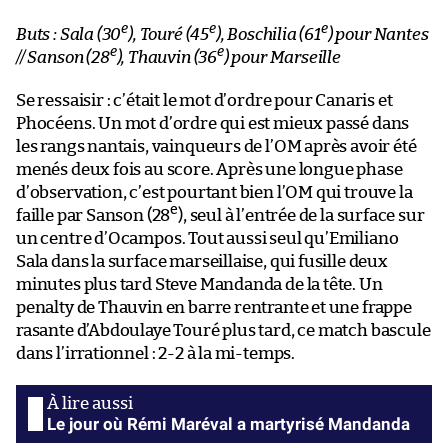
e
e
e
Buts : Sala (30
), Touré (45
), Boschilia (61
) pour Nantes
e
e
// Sanson (28
), Thauvin (36
) pour Marseille
Se ressaisir : c’était le mot d’ordre pour Canaris et
Phocéens. Un mot d’ordre qui est mieux passé dans
les rangs nantais, vainqueurs de l’OM après avoir été
menés deux fois au score. Après une longue phase
d’observation, c’est pourtant bien l’OM qui trouve la
e
faille par Sanson (28
), seul à l’entrée de la surface sur
un centre d’Ocampos. Tout aussi seul qu’Emiliano
Sala dans la surface marseillaise, qui fusille deux
minutes plus tard Steve Mandanda de la tête. Un
penalty de Thauvin en barre rentrante et une frappe
rasante d’Abdoulaye Touré plus tard, ce match bascule
dans l’irrationnel : 2-2 à la mi-temps.
Le jour où Rémi Maréval a martyrisé Mandanda