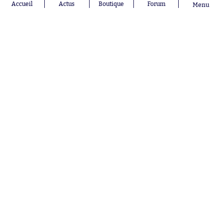
Accueil
Actus
Boutique
Forum
Menu
Aujourd'hui à 20:33
Akliouche envoie un émouvant
message d'adieux aux Monégasques
Aujourd'hui à 20:21
Un cadre du Real Madrid prolonge
Nos partenaires