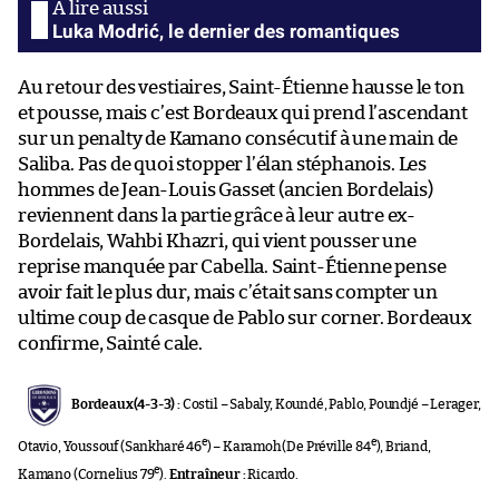
Luka Modrić, le dernier des romantiques
Au retour des vestiaires, Saint-Étienne hausse le ton
et pousse, mais c’est Bordeaux qui prend l’ascendant
sur un penalty de Kamano consécutif à une main de
Saliba. Pas de quoi stopper l’élan stéphanois. Les
hommes de Jean-Louis Gasset (ancien Bordelais)
reviennent dans la partie grâce à leur autre ex-
Bordelais, Wahbi Khazri, qui vient pousser une
reprise manquée par Cabella. Saint-Étienne pense
avoir fait le plus dur, mais c’était sans compter un
ultime coup de casque de Pablo sur corner. Bordeaux
confirme, Sainté cale.
Bordeaux(4-3-3) :
Costil – Sabaly, Koundé, Pablo, Poundjé – Lerager,
e
e
Otavio, Youssouf (Sankharé 46
) – Karamoh (De Préville 84
), Briand,
e
Kamano (Cornelius 79
).
Entraîneur :
Ricardo.