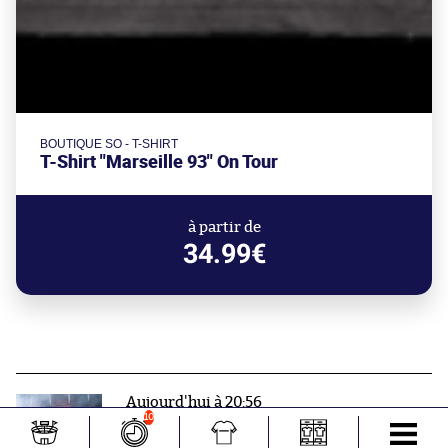
BOUTIQUE SO - T-SHIRT
T-Shirt "Marseille 93" On Tour
à partir de
34.99€
Aujourd'hui à 20:56
L'embrouille ultime vient tout droit du
10
Brésil