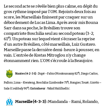
Le second acte se révèle bien plus calme, en dépit du
gros rythme imposé par l’OM. Rejoints deux fois au
score, les Marseillais finissent par craquer sur un
débordement de Lucas Lima. Après avoir mis Bouna
Sarr dans sa poche, le Brésilien trouve son
compatriote Boschilia seul au second poteau (3-2,
e
61
). Un poteau sur lequel vient s’écraser la reprise
d’un autre Brésilien, côté marseillais, Luiz Gustavo.
Marseille passe la dernière demi-heure à pousser, en
vain. L’entrée de Kostas Mitroglou n’y change
étonnamment rien. L’OM s’écroule à la Beaujoire.
e
Nantes (4-2-3-1) :
Dupé – Fabio (Moutoussamy 82
), Diego Carlos,
e
Pallois, Lima – Kwateng, Boschilia (Limbombe 75
), Rongier, Touré, Girotto –
e
Sala (Coulibaly 90
).
Entraîneur :
Vahid Halilhodžić.
Marseille (4-3-3) :
Mandanda – Rami, Rolando,