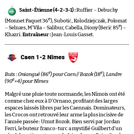
Saint-Étienne (4-2-3-1) :
Ruffier – Debuchy
e
(Monnet Paquet 36
), Subotić, Kolodziejczak, Polomat
e
– Selnæs, M’Vila – Salibur, Cabella, Diony (Berić 85
) –
Khazri.
Entraîneur :
Jean-Louis Gasset.
Caen 1-2 Nîmes
e
e
Buts : Oniangué (86
) pour Caen // Bozok (18
), Landre
e
(90
+4) pour Nîmes
Malgré une pluie toute normande, les Nîmois ont été
comme chez eux à D’Ornano, profitant des larges
espaces laissés libres par les Caennais. Dominateurs,
les Crocos ont retrouvé leur arme la plus incisive de
l’année passée : Umut Bozok. Bien servi par Jordan
Ferri, le buteur franco-turc a mystifié Guilbert d’un