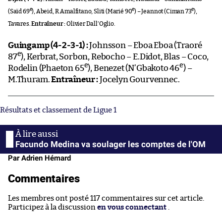
e
e
e
(Saïd 69
), Abeid, R.Amalfitano, Sliti (Marié 90
) – Jeannot (Ciman 73
),
Tavares.
Entraîneur :
Olivier Dall’Oglio.
Guingamp (4-2-3-1) :
Johnsson – Eboa Eboa (Traoré
e
87
), Kerbrat, Sorbon, Rebocho – E.Didot, Blas – Coco,
e
e
Rodelin (Phaeton 65
), Benezet (N’Gbakoto 46
) –
M.Thuram.
Entraîneur :
Jocelyn Gourvennec.
Résultats et classement de Ligue 1
Facundo Medina va soulager les comptes de l'OM
Par Adrien Hémard
Commentaires
Les membres ont posté 117 commentaires sur cet article.
Participez à la discussion
en vous connectant
.