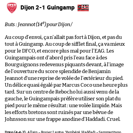
Dijon 2-1 Guingamp
e
Buts : Jeannot (14
) pour Dijon /
Au coup d’envoi, ça n’allait pas fort à Dijon, et pas du
tout à Guingamp. Au coup de sifflet final, ça va mieux
pour le DFCO, et encore plus mal pour l’EAG. Les
Guingampais ont d’abord pris l’eau face à des
Bourguignons redevenus piquants devant, à l’image
de l’ouverture du score splendide de Benjamin
Jeannot d’une reprise de volée de l’extérieur du pied.
Un délice quasi égalé par Marcus Coco une heure plus
tard. Sur un centre de Rebocho lui aussi venu de la
gauche, le Guingampais préfère utiliser son plat du
pied pour le même résultat : une volée limpide. Mais
les efforts bretons sont ruinés par une bévue de
Johnsson sur une frappe anodine d’Haddadi. Cruel.
Dijon (4-4-2) :
Allain – Rosier, Lautoa, Yambéré, Haddadi – Sammaritano