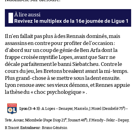
Revivez le multiplex de la 16e journée de Ligue 1
Il n’en fallait pas plus à des Rennais dominés, mais
assassins en contre pour profiter de l’occasion :
d’abord sur un coup de génie de Ben Arfa dont la
frappe croisée mystifie Lopes, avant que Sarr ne
décale parfaitement le banni Siebatcheu. Contre le
cours du jeu, les Bretons breakent avant la mi-temps.
Plus grand-chose à se mettre sous la dent ensuite.
Lyon renoue avec ses vieux démons, et Rennes appuie
la thèse du « choc psychologique » .
e
Lyon (3-4-3) :
A.Lopes – Denayer, Marcelo, J.Morel (Dembélé 75
) –
e
e
Tete, Aouar, Ndombele (Pape Diop 21
, Tousart 46
), F.Mendy – Fekir – Depay,
B.Traoré.
Entraîneur :
Bruno Génésio.