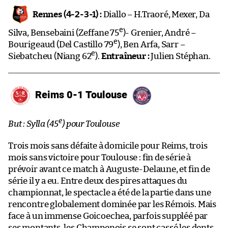
Rennes (4-2-3-1) :
Diallo – H.Traoré, Mexer, Da
e
Silva, Bensebaini (Zeffane 75
)- Grenier, André –
e
Bourigeaud (Del Castillo 79
), Ben Arfa, Sarr –
e
Siebatcheu (Niang 62
).
Entraîneur :
Julien Stéphan.
Reims 0-1 Toulouse
e
But : Sylla (45
) pour Toulouse
Trois mois sans défaite à domicile pour Reims, trois
mois sans victoire pour Toulouse : fin de série à
prévoir avant ce match à Auguste-Delaune, et fin de
série il y a eu. Entre deux des pires attaques du
championnat, le spectacle a été de la partie dans une
rencontre globalement dominée par les Rémois. Mais
face à un immense Goicoechea, parfois suppléé par
ses montants, les Champenois se sont cassé les dents.