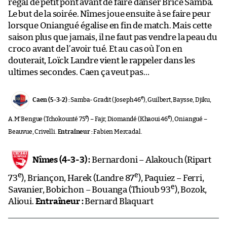
régal de petit pont avant de faire danser Brice Samba.
Le but de la soirée. Nîmes joue ensuite à se faire peur
lorsque Oniangué égalise en fin de match. Mais cette
saison plus que jamais, il ne faut pas vendre la peau du
croco avant de l’avoir tué. Et au cas où l’on en
douterait, Loïck Landre vient le rappeler dans les
ultimes secondes. Caen ça veut pas…
e
Caen (5-3-2) :
Samba- Gradit (Joseph 46
), Guilbert, Baysse, Djiku,
e
e
A.M’Bengue (Tchokounté 75
) – Fajr, Diomandé (Khaoui 46
), Oniangué –
Beauvue, Crivelli.
Entraîneur :
Fabien Mercadal.
Nîmes (4-3-3) :
Bernardoni – Alakouch (Ripart
e
e
73
), Briançon, Harek (Landre 87
), Paquiez – Ferri,
e
Savanier, Bobichon – Bouanga (Thioub 93
), Bozok,
Alioui.
Entraîneur :
Bernard Blaquart