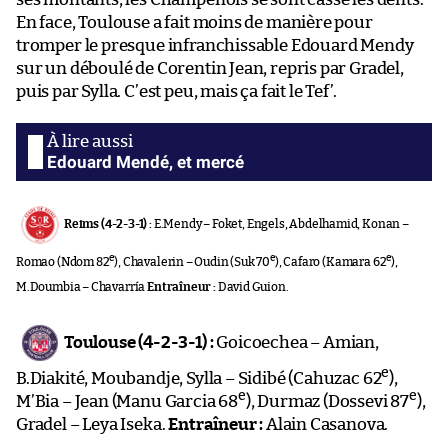
En face, Toulouse a fait moins de manière pour
tromper le presque infranchissable Edouard Mendy
sur un déboulé de Corentin Jean, repris par Gradel,
puis par Sylla. C’est peu, mais ça fait le Tef’.
Edouard Mendé, et mercé
Reims (4-2-3-1) :
E.Mendy – Foket, Engels, Abdelhamid, Konan –
e
e
e
Romao (Ndom 82
), Chavalerin – Oudin (Suk 70
), Cafaro (Kamara 62
),
M.Doumbia – Chavarría
Entraîneur :
David Guion.
Toulouse (4-2-3-1) :
Goicoechea – Amian,
e
B.Diakité, Moubandje, Sylla – Sidibé (Cahuzac 62
),
e
e
M’Bia – Jean (Manu Garcia 68
), Durmaz (Dossevi 87
),
Gradel – Leya Iseka.
Entraîneur :
Alain Casanova.