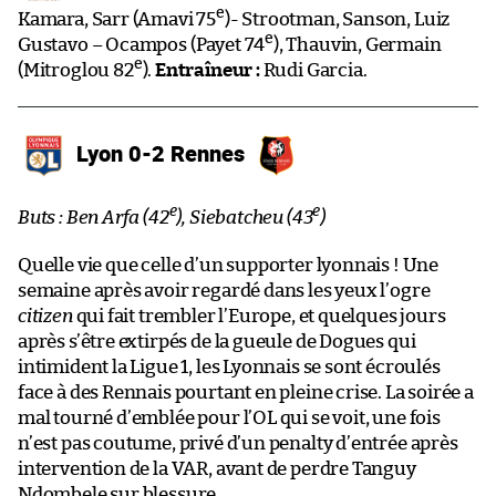
e
Kamara, Sarr (Amavi 75
)- Strootman, Sanson, Luiz
e
Gustavo – Ocampos (Payet 74
), Thauvin, Germain
e
(Mitroglou 82
).
Entraîneur :
Rudi Garcia.
Lyon 0-2 Rennes
e
e
Buts : Ben Arfa (42
), Siebatcheu (43
)
Quelle vie que celle d’un supporter lyonnais ! Une
semaine après avoir regardé dans les yeux l’ogre
citizen
qui fait trembler l’Europe, et quelques jours
après s’être extirpés de la gueule de Dogues qui
intimident la Ligue 1, les Lyonnais se sont écroulés
face à des Rennais pourtant en pleine crise. La soirée a
mal tourné d’emblée pour l’OL qui se voit, une fois
n’est pas coutume, privé d’un penalty d’entrée après
intervention de la VAR, avant de perdre Tanguy
Ndombele sur blessure.