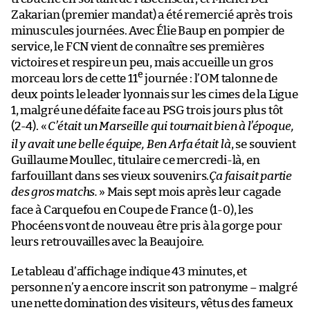
Zakarian (premier mandat) a été remercié après trois
minuscules journées. Avec Élie Baup en pompier de
service, le FCN vient de connaître ses premières
victoires et respire un peu, mais accueille un gros
e
morceau lors de cette 11
journée : l’OM talonne de
deux points le leader lyonnais sur les cimes de la Ligue
1, malgré une défaite face au PSG trois jours plus tôt
(2-4). «
C’était un Marseille qui tournait bien à l’époque,
il y avait une belle équipe, Ben Arfa était là
, se souvient
Guillaume Moullec, titulaire ce mercredi-là, en
farfouillant dans ses vieux souvenirs.
Ça faisait partie
des gros matchs.
» Mais sept mois après leur cagade
face à Carquefou en Coupe de France (1-0), les
Phocéens vont de nouveau être pris à la gorge pour
leurs retrouvailles avec la Beaujoire.
Le tableau d’affichage indique 43 minutes, et
personne n’y a encore inscrit son patronyme – malgré
une nette domination des visiteurs, vêtus des fameux