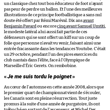
un classique chez tout bon éducateur de foot n’ayant
pas peur de perdre un ballon. Et l’une des meilleures
illustrations de ce principe footballistique a sans nul
doute été offert par Rémi Maréval. Dix ans
avant
Benjamin Pavard
ou encore
cinq avant Samuel Umtiti
,
le modeste latéral a lui aussi fait partie de ces
défenseurs qui se sont offert un kiff sur un coup de
folie que personne n’avait vu venir, faisant ainsi une
entrée fracassante dans les tendances Youtube. C’était
un 29 octobre, pendant l’un des pires exercices du
club nantais dans l’élite, face à l’Olympique de
Marseille d’Éric Gerets. On rembobine.
«
Je me suis tordu le poignet
»
Au cœur de l’automne en cette année 2008, alors que
le premier quart de championnat vient de s’écouler,
les Canaris sont en pleine résurrection. Tout juste
promus à la suite d’une année de purgatoire, ils ont
trébuché en sortant de l’ascenseur, et Michel Der