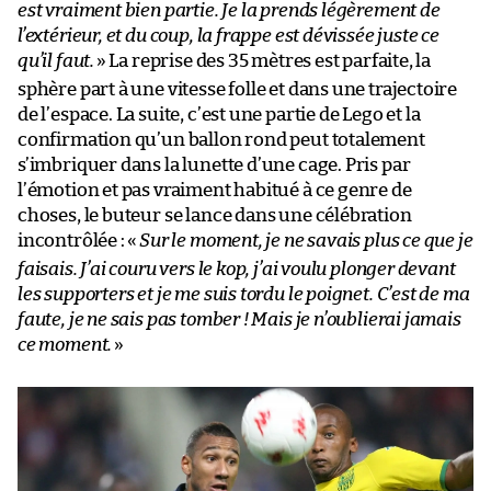
est vraiment bien partie. Je la prends légèrement de
l’extérieur, et du coup, la frappe est dévissée juste ce
qu’il faut.
» La reprise des 35 mètres est parfaite, la
sphère part à une vitesse folle et dans une trajectoire
de l’espace. La suite, c’est une partie de Lego et la
confirmation qu’un ballon rond peut totalement
s’imbriquer dans la lunette d’une cage. Pris par
l’émotion et pas vraiment habitué à ce genre de
choses, le buteur se lance dans une célébration
incontrôlée : «
Sur le moment, je ne savais plus ce que je
faisais. J’ai couru vers le kop, j’ai voulu plonger devant
les supporters et je me suis tordu le poignet. C’est de ma
faute, je ne sais pas tomber ! Mais je n’oublierai jamais
ce moment.
»