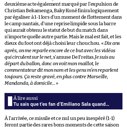
deuxième acte également marqué par l’expulsion de
Christian Bekamenga, Baky Koné finira logiquement
par égaliser à 1-1 lors d’un moment de flottement dans
le camp nantais, d’une reprise limpide sous la barre
qui aurait obtenu le statut de but du match dans
n’importe quelle autre partie. Mais le mal est fait, et les
dieux du foot ont déjà choisi leur chouchou. «
Dix ans
après, on me reparle encore de ce but avec les vidéos
qui circulent sur le net
, s’amuse De Freitas.
Je suis au
départ du ballon, donc on voit mon maillot, le
commentateur dit mon nom et les gens m’en reparlent
toujours. Ça reste gravé, en plus contre Marseille,
Mandanda, à domicile…
»
Tu sais que t’es fan d’Emiliano Sala quand…
À l’arrivée, ce missile et ce nul un peu inespéré (1-1)
feront partie des rares bons moments de cette saison