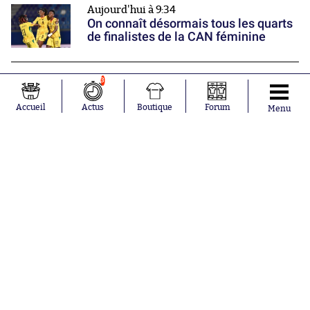
Aujourd'hui à 9:34
On connaît désormais tous les quarts
de finalistes de la CAN féminine
Aujourd'hui à 9:00
3
L’Argentine vole au secours de Gianni
Infantino
Accueil
Actus
Boutique
Forum
Menu
Nos partenaires