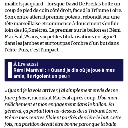
maillots jacquard – lorsque David De Freitas botte un
coup de pied de coin côté droit, face à la Tribune Loire.
Son centre atterrit premier poteau, rebondit sur une
tête marseillaise et commence à doucement s’enfuir
loin des 16,5 mètres. Le premier sur le ballon est Rémi
Maréval, 25 ans, six petites titularisations en Ligue 1
dans les jambes et surtout pas l’ombre d’un but dans
l’élite. Puis, c’est l’impact.
Rémi Maréval : «
Quand je dis où je joue à mes
amis, ils rigolent un peu
»
«
Quand je la vois arriver, j’ai simplement envie de me
faire plaisir
, racontait Maréval après coup.
D’où mon
relâchement et mon engagement dans le ballon. En
général, ça partait loin au-dessus de la Tribune Loire.
Même mes centres filaient parfois derrière le but. Cette
fois, ma position devait être bonne parce que la balle