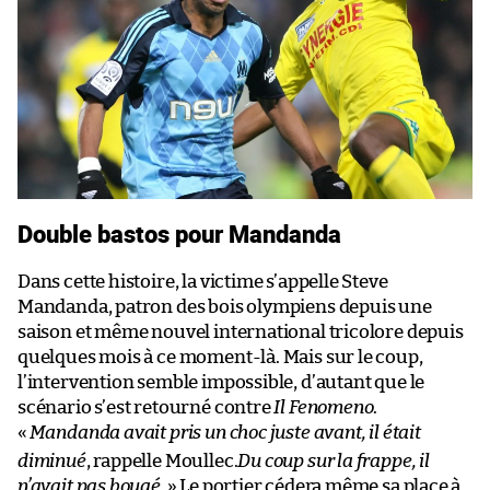
Double bastos pour Mandanda
Dans cette histoire, la victime s’appelle Steve
Mandanda, patron des bois olympiens depuis une
saison et même nouvel international tricolore depuis
quelques mois à ce moment-là. Mais sur le coup,
l’intervention semble impossible, d’autant que le
scénario s’est retourné contre
Il Fenomeno
.
«
Mandanda avait pris un choc juste avant, il était
diminué
, rappelle Moullec.
Du coup sur la frappe, il
n’avait pas bougé.
» Le portier cédera même sa place à