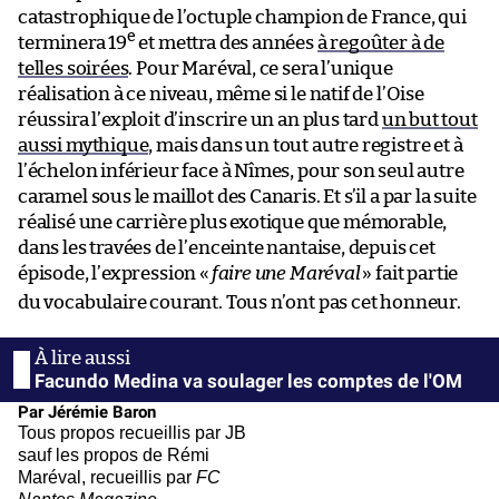
catastrophique de l’octuple champion de France, qui
e
terminera 19
et mettra des années
à regoûter à de
telles soirées
. Pour Maréval, ce sera l’unique
réalisation à ce niveau, même si le natif de l’Oise
réussira l’exploit d’inscrire un an plus tard
un but tout
aussi mythique
, mais dans un tout autre registre et à
l’échelon inférieur face à Nîmes, pour son seul autre
caramel sous le maillot des Canaris. Et s’il a par la suite
réalisé une carrière plus exotique que mémorable,
dans les travées de l’enceinte nantaise, depuis cet
épisode, l’expression «
faire une Maréval
» fait partie
du vocabulaire courant. Tous n’ont pas cet honneur.
Facundo Medina va soulager les comptes de l'OM
Par Jérémie Baron
Tous propos recueillis par JB
sauf les propos de Rémi
Maréval, recueillis par
FC