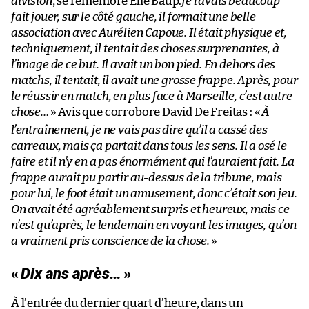
division
, se remémore Élie Baup.
Je l’avais beaucoup
fait jouer, sur le côté gauche, il formait une belle
association avec Aurélien Capoue. Il était physique et,
techniquement, il tentait des choses surprenantes, à
l’image de ce but. Il avait un bon pied. En dehors des
matchs, il tentait, il avait une grosse frappe. Après, pour
le réussir en match, en plus face à Marseille, c’est autre
chose…
» Avis que corrobore David De Freitas : «
À
l’entraînement, je ne vais pas dire qu’il a cassé des
carreaux, mais ça partait dans tous les sens. Il a osé le
faire et il n’y en a pas énormément qui l’auraient fait. La
frappe aurait pu partir au-dessus de la tribune, mais
pour lui, le foot était un amusement, donc c’était son jeu.
On avait été agréablement surpris et heureux, mais ce
n’est qu’après, le lendemain en voyant les images, qu’on
a vraiment pris conscience de la chose.
»
«
Dix ans après…
»
À l’entrée du dernier quart d’heure, dans un