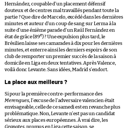
Hernández, coupable d’un placement défensif
douteux et de centres mal travaillés pendant toute la
partie ? Que dire de Marcelo, excédé dans les dernières
minutes et auteur d’un coup de sang sur Lerma à la
suite d’une énième parade d’un Raúl Fernández en
e
état de grâce (89
) ? Une expulsion plus tard, le
Brésilien laisse ses camarades à dix pour les dernières
minutes, et enterre ainsi les derniers espoirs de son
club de remporter un premier succès de la saison à
domicile en Liga en deux tentatives. Après Valence,
voilà donc Levante. Sans idées, Madrid s’endort.
La place aux meilleurs ?
Si pour la première contre-performance des
Merengues
, l’excuse de l’adversaire valencien était
envisageable, celle de ce samedi est en revanche plus
problématique. Non, Levante n’est pas un candidat
sérieux aux places européennes. À vrai dire, les
Granotes
, promus en Liga cette saison, se