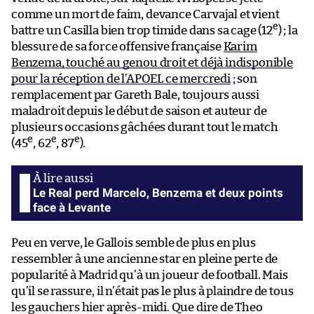
comme un mort de faim, devance Carvajal et vient
e
battre un Casilla bien trop timide dans sa cage (12
) ; la
blessure de sa force offensive française
Karim
Benzema, touché au genou droit et déjà indisponible
pour la réception de l’APOEL ce mercredi
; son
remplacement par Gareth Bale, toujours aussi
maladroit depuis le début de saison et auteur de
plusieurs occasions gâchées durant tout le match
e
e
e
(45
, 62
, 87
).
Le Real perd Marcelo, Benzema et deux points
face à Levante
Peu en verve, le Gallois semble de plus en plus
ressembler à une ancienne star en pleine perte de
popularité à Madrid qu’à un joueur de football. Mais
qu’il se rassure, il n’était pas le plus à plaindre de tous
les gauchers hier après-midi. Que dire de Theo