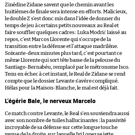
Zinédine Zidane savent que le chemin avant les
huitièmes de finale sera intense en efforts. Malicieux,
le double Z s’est donc mis dans l’idée de donner du
temps de jeu à certains petits nouveaux au Real et
faire souffler quelques cadres : Luka Modrić laissé au
repos, c’est Marcos Llorente qui s’occupe de la
transition entre la défense et l’attaque madrilène.
Soixante-deux minutes plus tard, c’est pourtant ce
même Llorente qui sort tête basse de la pelouse du
Santiago-Bernabéu, remplacé par le métronome Isco.
Tenu en échec à cet instant, le Real de Zidane se rend
compte que le dossier Levante s’avère compliqué.
Hélas pour la Maison-Blanche, le mal est déjà fait.
L’égérie Bale, le nerveux Marcelo
Ce match contre Levante, le Real s’en souviendra aussi
avec son nombre de tuiles hallucinantes : la passivité
incroyable de sa défense sur cette longue touche
venue de la droite, sur laquelle Ivi Lopez se jette