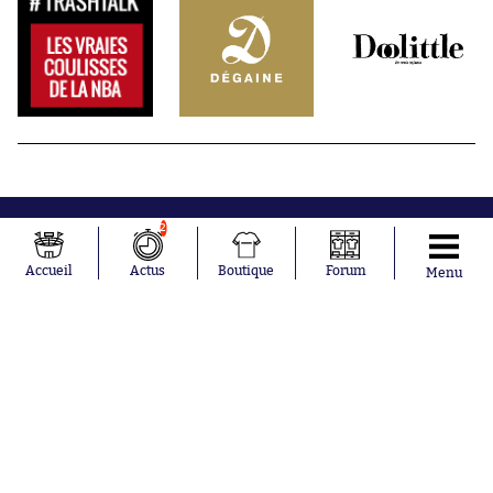
2
Accueil
Actus
Boutique
Forum
Menu
Abonnements
Contacts
La boutique SO PRESS
Mentions légales
Conditions générales d'utilisation
Publicité
Consentement RGPD
Recrutement
Joueurs en
Équipes en
tendance
tendance
Mohamed
Chelsea
Salah
Paris Saint-
Mykhailo
Germain