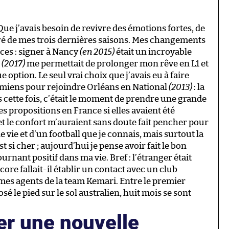
. Que j’avais besoin de revivre des émotions fortes, de
tré de mes trois dernières saisons. Mes changements
nces : signer à Nancy
(en 2015)
était un incroyable
s
(2017)
me permettait de prolonger mon rêve en L1 et
 option. Le seul vrai choix que j’avais eu à faire
’Amiens pour rejoindre Orléans en National
(2013)
: la
s cette fois, c’était le moment de prendre une grande
es propositions en France si elles avaient été
 et le confort m’auraient sans doute fait pencher pour
e vie et d’un football que je connais, mais surtout la
si cher ; aujourd’hui je pense avoir fait le bon
ournant positif dans ma vie. Bref : l’étranger était
ore fallait-il établir un contact avec un club
 mes agents de la team Kemari. Entre le premier
osé le pied sur le sol australien, huit mois se sont
 une nouvelle