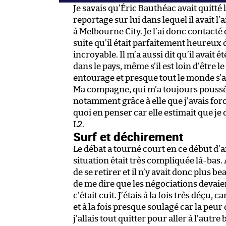
Je savais qu’Éric Bauthéac avait quitté 
reportage sur lui dans lequel il avait l’
à Melbourne City. Je l’ai donc contacté
suite qu’il était parfaitement heureux d
incroyable. Il m’a aussi dit qu’il avait
dans le pays, même s’il est loin d’être l
entourage et presque tout le monde s’a
Ma compagne, qui m’a toujours poussé 
notamment grâce à elle que j’avais forc
quoi en penser car elle estimait que je
L2.
Surf et déchirement
Le débat a tourné court en ce début d’
situation était très compliquée là-bas. 
de se retirer et il n’y avait donc plus b
de me dire que les négociations devai
c’était cuit. J’étais à la fois très déçu
et à la fois presque soulagé car la peur
j’allais tout quitter pour aller à l’aut