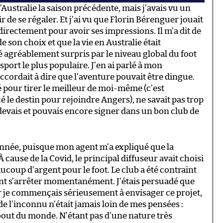
l’Australie la saison précédente, mais j’avais vu un
air de se régaler. Et j’ai vu que Florin Bérenguer jouait
 directement pour avoir ses impressions. Il m’a dit de
e son choix et que la vie en Australie était
 été agréablement surpris par le niveau global du foot
e sport le plus populaire. J’en ai parlé à mon
ccordait à dire que l’aventure pouvait être dingue.
pour tirer le meilleur de moi-même (c’est
é le destin pour rejoindre Angers), ne savait pas trop
 devais et pouvais encore signer dans un bon club de
année, puisque mon agent m’a expliqué que la
À cause de la Covid, le principal diffuseur avait choisi
eaucoup d’argent pour le foot. Le club a été contraint
ent s’arrêter momentanément. J’étais persuadé que
, car je commençais sérieusement à envisager ce projet,
 de l’inconnu n’était jamais loin de mes pensées :
re bout du monde. N’étant pas d’une nature très