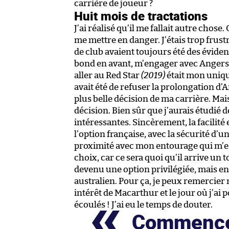
carrière de joueur ?
Huit mois de tractations
J’ai réalisé qu’il me fallait autre chose
me mettre en danger. J’étais trop frus
de club avaient toujours été des évide
bond en avant, m’engager avec Anger
aller au Red Star
(2019)
était mon unique
avait été de refuser la prolongation d
plus belle décision de ma carrière. Mai
décision. Bien sûr que j’aurais étudié d
intéressantes. Sincèrement, la facilité
l’option française, avec la sécurité d’un
proximité avec mon entourage qui m’est 
choix, car ce sera quoi qu’il arrive un t
devenu une option privilégiée, mais enc
australien. Pour ça, je peux remercier
intérêt de Macarthur et le jour où j’ai p
écoulés ! J’ai eu le temps de douter.
Commencer