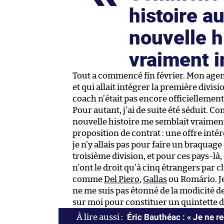
histoire a
nouvelle h
vraiment i
Tout a commencé fin février. Mon agent
et qui allait intégrer la première divis
coach n’était pas encore officiellement i
Pour autant, j’ai de suite été séduit.
nouvelle histoire me semblait vraiment
proposition de contrat : une offre inté
je n’y allais pas pour faire un braquage
troisième division, et pour ces pays-l
n’ont le droit qu’à cinq étrangers par 
comme
Del Piero
,
Gallas
ou Romário. Je 
ne me suis pas étonné de la modicité de
sur moi pour constituer un quintette d
Éric Bauthéac : « Je ne r