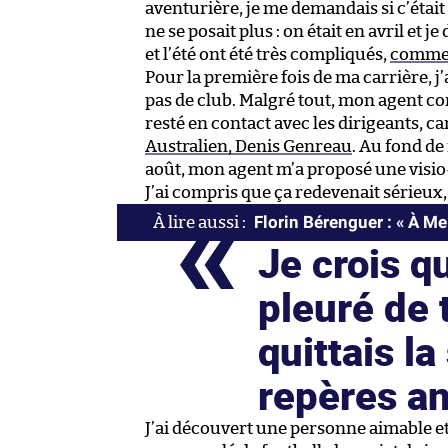
aventurière, je me demandais si c’était
ne se posait plus : on était en avril et 
et l’été ont été très compliqués,
comme j
Pour la première fois de ma carrière, j
pas de club. Malgré tout, mon agent cont
resté en contact avec les dirigeants, car
Australien, Denis Genreau
. Au fond de 
août, mon agent m’a proposé une visi
J’ai compris que ça redevenait sérieux,
Florin Bérenguer : « À Mel
Je crois q
pleuré de 
quittais l
repères a
J’ai découvert une personne aimable et b