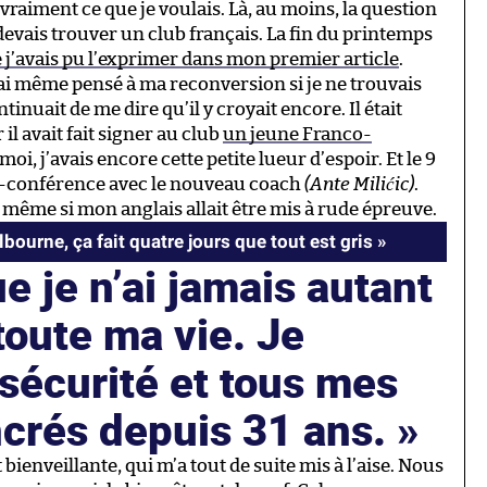
 vraiment ce que je voulais. Là, au moins, la question
je devais trouver un club français. La fin du printemps
’avais pu l’exprimer dans mon premier article
.
’ai même pensé à ma reconversion si je ne trouvais
inuait de me dire qu’il y croyait encore. Il était
 il avait fait signer au club
un jeune Franco-
moi, j’avais encore cette petite lueur d’espoir. Et le 9
o-conférence avec le nouveau coach
(Ante Milićic)
.
 même si mon anglais allait être mis à rude épreuve.
bourne, ça fait quatre jours que tout est gris »
ue je n’ai jamais autant
toute ma vie. Je
a sécurité et tous mes
ncrés depuis 31 ans.
ienveillante, qui m’a tout de suite mis à l’aise. Nous