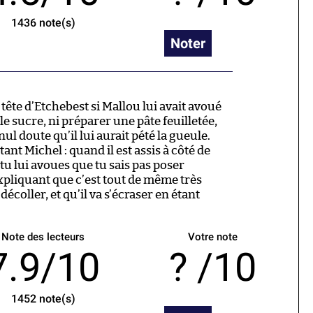
1436
note(s)
Noter
ête d’Etchebest si Mallou lui avait avoué
 le sucre, ni préparer une pâte feuilletée,
ul doute qu’il lui aurait pété la gueule.
ant Michel : quand il est assis à côté de
 tu lui avoues que tu sais pas poser
t’expliquant que c’est tout de même très
écoller, et qu’il va s’écraser en étant
Note des lecteurs
Votre note
7.9/10
/10
1452
note(s)