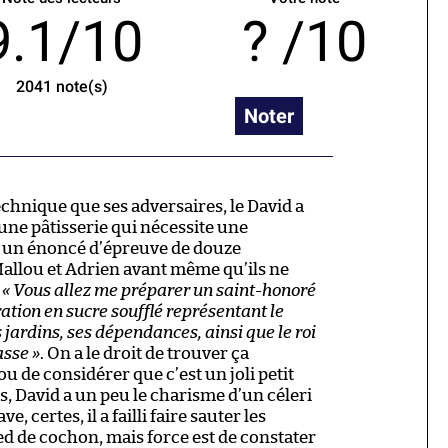
9.1/10
/10
2041
note(s)
Noter
chnique que ses adversaires, le David a
une pâtisserie qui nécessite une
c un énoncé d’épreuve de douze
allou et Adrien avant même qu’ils ne
:
« Vous allez me préparer un saint-honoré
ation en sucre soufflé représentant le
 jardins, ses dépendances, ainsi que le roi
asse »
. On a le droit de trouver ça
u de considérer que c’est un joli petit
s, David a un peu le charisme d’un céleri
, certes, il a failli faire sauter les
ed de cochon, mais force est de constater