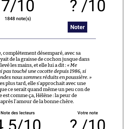
7/10
/10
1848
note(s)
Noter
e, complètement désemparé, avec sa
ait de la graisse de cochon jusque dans
evé les mains, et elle lui a dit :
« Me
i pas touché une cocotte depuis 1986, si
ondes nous sommes réduits en poussière. »
es plus tard, elle s’approchait avec une
e que ce serait quand même un peu con de
le est comme ça, Hélène : la peur de
après l’amour de la bonne chère.
Note des lecteurs
Votre note
4.5/10
/10