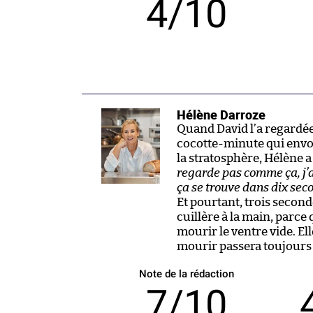
4/10
Hélène Darroze
Quand David l’a regardé
cocotte-minute qui envoy
la stratosphère, Hélène a l
regarde pas comme ça, j’a
ça se trouve dans dix sec
Et pourtant, trois second
cuillère à la main, parc
mourir le ventre vide. El
mourir passera toujours 
Note de la rédaction
7/10