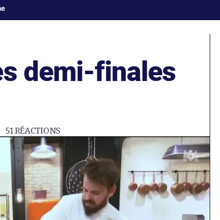
ne
es demi-finales
51
RÉACTIONS