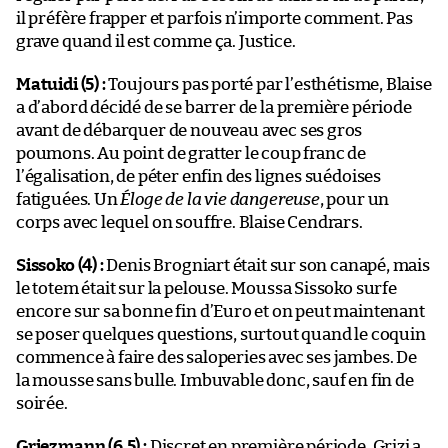
il préfère frapper et parfois n’importe comment. Pas
grave quand il est comme ça. Justice.
Matuidi (5) :
Toujours pas porté par l’esthétisme, Blaise
a d’abord décidé de se barrer de la première période
avant de débarquer de nouveau avec ses gros
poumons. Au point de gratter le coup franc de
l’égalisation, de péter enfin des lignes suédoises
fatiguées. Un
Éloge de la vie dangereuse
, pour un
corps avec lequel on souffre. Blaise Cendrars.
Sissoko (4) :
Denis Brogniart était sur son canapé, mais
le totem était sur la pelouse. Moussa Sissoko surfe
encore sur sa bonne fin d’Euro et on peut maintenant
se poser quelques questions, surtout quand le coquin
commence à faire des saloperies avec ses jambes. De
la mousse sans bulle. Imbuvable donc, sauf en fin de
soirée.
Griezmann (6,5) :
Discret en première période, Grizi a