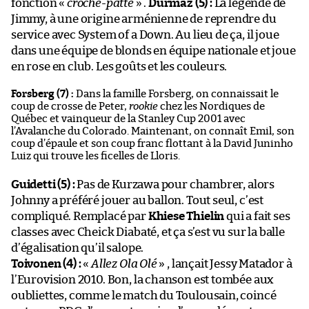
fonction «
croche-patte
» .
Durmaz (5) :
La légende de
Jimmy, à une origine arménienne de reprendre du
service avec System of a Down. Au lieu de ça, il joue
dans une équipe de blonds en équipe nationale et joue
en rose en club. Les goûts et les couleurs.
Forsberg (7) :
Dans la famille Forsberg, on connaissait le
coup de crosse de Peter,
rookie
chez les Nordiques de
Québec et vainqueur de la Stanley Cup 2001 avec
l’Avalanche du Colorado. Maintenant, on connaît Emil, son
coup d’épaule et son coup franc flottant à la David Juninho
Luiz qui trouve les ficelles de Lloris.
Guidetti (5) :
Pas de Kurzawa pour chambrer, alors
Johnny a préféré jouer au ballon. Tout seul, c’est
compliqué. Remplacé par
Khiese Thielin
qui a fait ses
classes avec Cheick Diabaté, et ça s’est vu sur la balle
d’égalisation qu’il salope.
Toivonen (4) :
«
Allez Ola Olé
» , lançait Jessy Matador à
l’Eurovision 2010. Bon, la chanson est tombée aux
oubliettes, comme le match du Toulousain, coincé