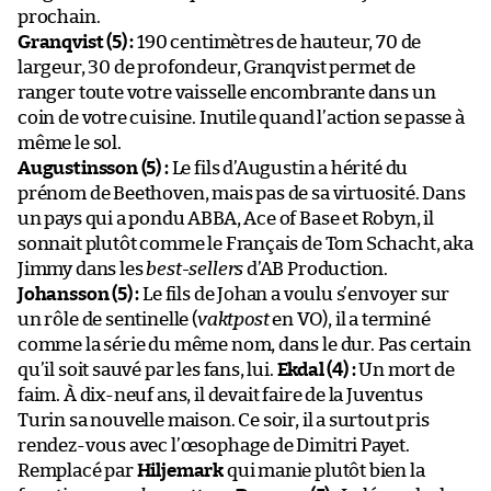
prochain.
Granqvist (5) :
190 centimètres de hauteur, 70 de
largeur, 30 de profondeur, Granqvist permet de
ranger toute votre vaisselle encombrante dans un
coin de votre cuisine. Inutile quand l’action se passe à
même le sol.
Augustinsson (5) :
Le fils d’Augustin a hérité du
prénom de Beethoven, mais pas de sa virtuosité. Dans
un pays qui a pondu ABBA, Ace of Base et Robyn, il
sonnait plutôt comme le Français de Tom Schacht, aka
Jimmy dans les
best-sellers
d’AB Production.
Johansson (5) :
Le fils de Johan a voulu s’envoyer sur
un rôle de sentinelle (
vaktpost
en VO), il a terminé
comme la série du même nom, dans le dur. Pas certain
qu’il soit sauvé par les fans, lui.
Ekdal (4) :
Un mort de
faim. À dix-neuf ans, il devait faire de la Juventus
Turin sa nouvelle maison. Ce soir, il a surtout pris
rendez-vous avec l’œsophage de Dimitri Payet.
Remplacé par
Hiljemark
qui manie plutôt bien la