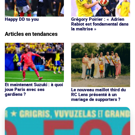
Happy DD to you
Grégory Poirier : « Adrien
Rabiot est fondamental dans
la maîtrise »
Articles en tendances
Et maintenant Suzuki : à quoi
joue Paris avec ses
Le nouveau maillot third du
gardiens ?
RC Lens présenté à un
mariage de supporters ?