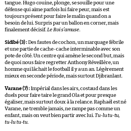
tangue. Hugo couine, plonge, se souille pour une
défense qui aime parfois lui faire peur, mais est
toujours présent pour faire le malin quand on a
besoin de lui. Surpris par un ballon en corner, mais
finalement décisif.
Le Roi s’amuse
.
Sidibé (3) :
Des fautes de cochon, un marquage fébrile
et une partie de cache-cache interminable avec son
pote de côté. Un centre qui amène le second but, mais
de quoi nous faire regretter Anthony Réveillère, un
homme qui lâchait le football il y a un an. Légèrement
mieux en seconde période, mais surtout Djibranlant.
Varane (7) :
Impérial dans les airs, costaud dans les
duels pour faire taire le grand Ola et pour presque
égaliser, mais surtout doux à la relance. Raphaël est né
Varane, ne tremble jamais, ne rampe pas comme un
enfant, mais on veut bien partir avec lui.
Tu-lu tu-tu,
tu-lu tu-tu
.