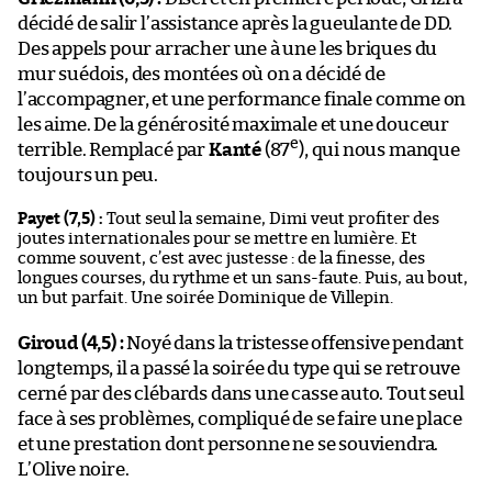
décidé de salir l’assistance après la gueulante de DD.
Des appels pour arracher une à une les briques du
mur suédois, des montées où on a décidé de
l’accompagner, et une performance finale comme on
les aime. De la générosité maximale et une douceur
e
terrible. Remplacé par
Kanté
(87
), qui nous manque
toujours un peu.
Payet (7,5) :
Tout seul la semaine, Dimi veut profiter des
joutes internationales pour se mettre en lumière. Et
comme souvent, c’est avec justesse : de la finesse, des
longues courses, du rythme et un sans-faute. Puis, au bout,
un but parfait. Une soirée Dominique de Villepin.
Giroud (4,5) :
Noyé dans la tristesse offensive pendant
longtemps, il a passé la soirée du type qui se retrouve
cerné par des clébards dans une casse auto. Tout seul
face à ses problèmes, compliqué de se faire une place
et une prestation dont personne ne se souviendra.
L’Olive noire.