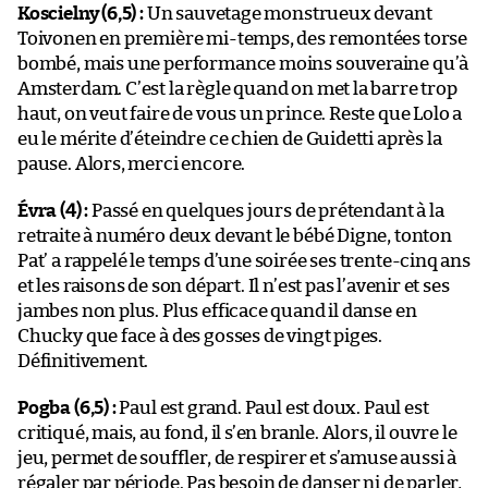
Koscielny (6,5) :
Un sauvetage monstrueux devant
Toivonen en première mi-temps, des remontées torse
bombé, mais une performance moins souveraine qu’à
Amsterdam. C’est la règle quand on met la barre trop
haut, on veut faire de vous un prince. Reste que Lolo a
eu le mérite d’éteindre ce chien de Guidetti après la
pause. Alors, merci encore.
Évra (4) :
Passé en quelques jours de prétendant à la
retraite à numéro deux devant le bébé Digne, tonton
Pat’ a rappelé le temps d’une soirée ses trente-cinq ans
et les raisons de son départ. Il n’est pas l’avenir et ses
jambes non plus. Plus efficace quand il danse en
Chucky que face à des gosses de vingt piges.
Définitivement.
Pogba (6,5) :
Paul est grand. Paul est doux. Paul est
critiqué, mais, au fond, il s’en branle. Alors, il ouvre le
jeu, permet de souffler, de respirer et s’amuse aussi à
régaler par période. Pas besoin de danser ni de parler,