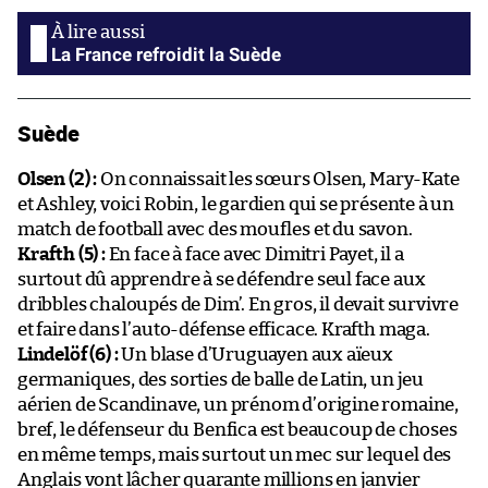
La France refroidit la Suède
Suède
Olsen (2) :
On connaissait les sœurs Olsen, Mary-Kate
et Ashley, voici Robin, le gardien qui se présente à un
match de football avec des moufles et du savon.
Krafth (5) :
En face à face avec Dimitri Payet, il a
surtout dû apprendre à se défendre seul face aux
dribbles chaloupés de Dim’. En gros, il devait survivre
et faire dans l’auto-défense efficace. Krafth maga.
Lindelöf (6) :
Un blase d’Uruguayen aux aïeux
germaniques, des sorties de balle de Latin, un jeu
aérien de Scandinave, un prénom d’origine romaine,
bref, le défenseur du Benfica est beaucoup de choses
en même temps, mais surtout un mec sur lequel des
Anglais vont lâcher quarante millions en janvier