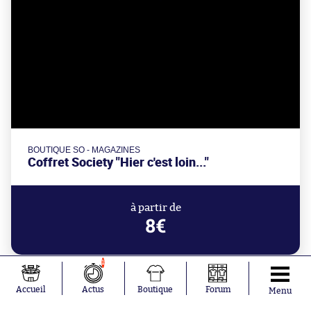
BOUTIQUE SO - MAGAZINES
Coffret Society "Hier c'est loin..."
à partir de
8€
1
Accueil
Actus
Boutique
Forum
Menu