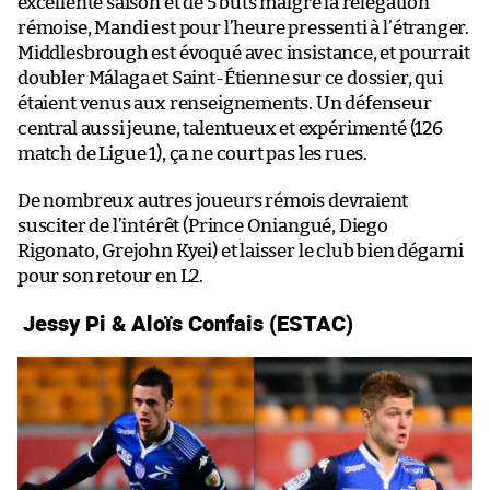
excellente saison et de 5 buts malgré la relégation
rémoise, Mandi est pour l’heure pressenti à l’étranger.
Middlesbrough est évoqué avec insistance, et pourrait
doubler Málaga et Saint-Étienne sur ce dossier, qui
étaient venus aux renseignements. Un défenseur
central aussi jeune, talentueux et expérimenté (126
match de Ligue 1), ça ne court pas les rues.
De nombreux autres joueurs rémois devraient
susciter de l’intérêt (Prince Oniangué, Diego
Rigonato, Grejohn Kyei) et laisser le club bien dégarni
pour son retour en L2.
Jessy Pi & Aloïs Confais (ESTAC)