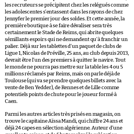
les recruteurs se précipitent chez les relégués comme
les adolescentes s’entassent dans les rayons de chez
Jennyfer le premier jour des soldes. Et cette année, la
première boutique à se faire dévaliser sera très
certainement le Stade de Reims, qui abrite quelques
sémillants espoirs qui ne demandent qu’à franchir un
palier. Déjà sur les tablettes d’un paquet de clubs de
Ligue 1, Nicolas de Préville, 25 ans, au club depuis 2013,
devrait être l’un des premiers à quitter le navire. Tout
le monde ne pourra pas mettre sur la table les 4 ou 5
millions réclamés par Reims, mais on parle déjà de
Toulouse (qui va se prendre quelques billets avec la
vente de Ben Yedder), de Rennes et de Lille comme
potentiels points de chute pour le joueur formé à
Caen.
Parmi les autres articles très prisés en magasin, on
trouve le capitaine Aïssa Mandi, qui chiffre 24 ans et
déjà 24 capes en sélection algérienne. Auteur d’une