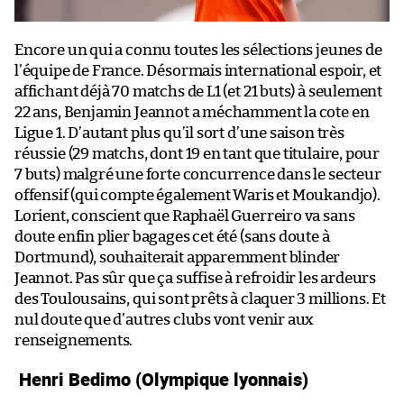
Encore un qui a connu toutes les sélections jeunes de
l’équipe de France. Désormais international espoir, et
affichant déjà 70 matchs de L1 (et 21 buts) à seulement
22 ans, Benjamin Jeannot a méchamment la cote en
Ligue 1. D’autant plus qu’il sort d’une saison très
réussie (29 matchs, dont 19 en tant que titulaire, pour
7 buts) malgré une forte concurrence dans le secteur
offensif (qui compte également Waris et Moukandjo).
Lorient, conscient que Raphaël Guerreiro va sans
doute enfin plier bagages cet été (sans doute à
Dortmund), souhaiterait apparemment blinder
Jeannot. Pas sûr que ça suffise à refroidir les ardeurs
des Toulousains, qui sont prêts à claquer 3 millions. Et
nul doute que d’autres clubs vont venir aux
renseignements.
Henri Bedimo (Olympique lyonnais)