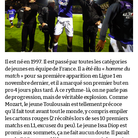
Il est né en 1997. Il est passé par toutes les catégories
de jeunes en équipe de France. Il a été élu «
homme du
match
» pour sa première apparition en Ligue 1 en
novembre dernier, et il a marqué son premier but en
pro 4 jours plus tard. À ce rythme-là, on ne parle pas
de progression, mais de véritable explosion. Comme
Mozart, le jeune Toulousain est tellement précoce
qu’il fait tout avant tout le monde, y compris empiler
les cartons rouges (2 récoltés lors de ses 10 premiers
matchs en L1, excusez du peu). Le jeune Issa Diop est
promis aux sommets, ça ne fait aucun doute. Il paraît