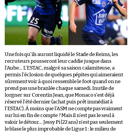
Une fois qu’ils auront liquidé le Stade de Reims, les
recruteurs pousseront leur caddie jusque dans
l’Aube… L’ESTAC, malgré sa saison calamiteuse, a
permis l’éclosion de quelques pépites qui aimeraient
sûrement voir à quoi ressemble le foot quand on ne
prend pas une branlée chaque samedi. Inutile de
lorgner sur Corentin Jean, que Monaco s’est déjà
réservé l’été dernier (achat puis prêt immédiat à
l’ESTAC). À moins que l’ASM ne compte pas vraiment
sur lui en fin de compte ? Mais il n’est pas le seul à
valoir le détour… Jessy Pi (22 ans) n’est pas seulement
le blase le plus improbable de Ligue 1 : le milieu de