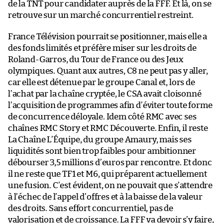
de la TNT pour candidater auprès de la FFF. Et là, on se
retrouve sur un marché concurrentiel restreint.
France Télévision pourrait se positionner, mais elle a
des fonds limités et préfère miser sur les droits de
Roland-Garros, du Tour de France ou des Jeux
olympiques. Quant aux autres, C8 ne peut pas y aller,
car elle est détenue par le groupe Canal et, lors de
l’achat par la chaîne cryptée, le CSA avait cloisonné
l’acquisition de programmes afin d’éviter toute forme
de concurrence déloyale. Idem côté RMC avec ses
chaînes RMC Story et RMC Découverte. Enfin, il reste
La Chaîne L’Équipe, du groupe Amaury, mais ses
liquidités sont bien trop faibles pour ambitionner
débourser 3,5 millions d’euros par rencontre. Et donc
il ne reste que TF1 et M6, qui préparent actuellement
une fusion. C’est évident, on ne pouvait que s’attendre
à l’échec de l’appel d’offres et à la baisse de la valeur
des droits. Sans effort concurrentiel, pas de
valorisation et de croissance. La FFF va devoir s’y faire,