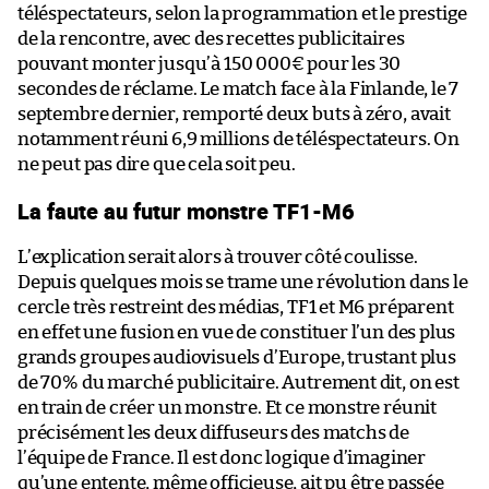
téléspectateurs, selon la programmation et le prestige
de la rencontre, avec des recettes publicitaires
pouvant monter jusqu’à 150 000€ pour les 30
secondes de réclame. Le match face à la Finlande, le 7
septembre dernier, remporté deux buts à zéro, avait
notamment réuni 6,9 millions de téléspectateurs. On
ne peut pas dire que cela soit peu.
La faute au futur monstre TF1-M6
L’explication serait alors à trouver côté coulisse.
Depuis quelques mois se trame une révolution dans le
cercle très restreint des médias, TF1 et M6 préparent
en effet une fusion en vue de constituer l’un des plus
grands groupes audiovisuels d’Europe, trustant plus
de 70% du marché publicitaire. Autrement dit, on est
en train de créer un monstre. Et ce monstre réunit
précisément les deux diffuseurs des matchs de
l’équipe de France. Il est donc logique d’imaginer
qu’une entente, même officieuse, ait pu être passée