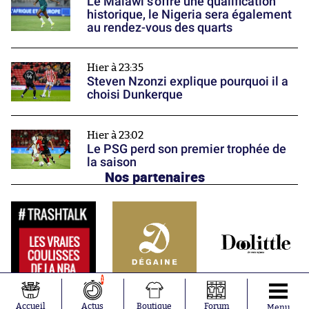
Le Malawi s'offre une qualification
historique, le Nigeria sera également
au rendez-vous des quarts
Hier à 23:35
Steven Nzonzi explique pourquoi il a
choisi Dunkerque
Hier à 23:02
Le PSG perd son premier trophée de
la saison
Nos partenaires
1
Accueil
Actus
Boutique
Forum
Menu