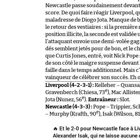
Newcastle passe soudainement devant : 
score. De quoi faire réagir Liverpool, q
maladresse de Diogo Jota. Manque de b
le retour des vestiaires : si la premièr
position illicite, la seconde est valid
l’attaquant envoie une demi-volée gagn
dés semblent jetés pour de bon, et le 
que Curtis Jones, entré, voit Nick Pope
de son côté le maigre suspense devant l
faille dans le temps additionnel. Mais c
vainqueur de célébrer son succès. Eh oui
Liverpool (4-2-3-1) :
Kelleher – Quansah
e
Gravenberch (Chiesa, 73
), Mac Alliste
e
Jota (Nunez, 56
).
Entraîneur :
Slot.
Newcastle (4-3-3) :
Pope – Trippier, Sc
e
– Murphy (Krafth, 90
), Isak (Wilson, 81
🔥 Et le 2-0 pour Newcastle face à L
Alexander Isak, qui ne laisse aucune