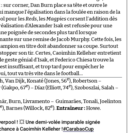
sur corner, Dan Burn place sa tête et ouvre le
ui manque l’égalisation dans la foulée en raison de la
ol pour les
Reds
, les
Magpies
corsent l’addition dès
e réalisation d’Alexander Isak est refusée pour une
ée une poignée de secondes plus tard lorsque
ante sur une remise de Jacob Murphy. Cette fois, les
champion en titre doit abandonner sa coupe. Surtout
 stopper son tir. Certes, Caoimhin Kelleher entretient
e geste génial d’Isak, et Federico Chiesa trouve la
’est insuffisant, et trop tard pour empêcher le
, tout va très vite dans le football…
e
, Van Dijk, Konaté (Jones, 56
), Robertson –
e
e
r (Gakpo, 67
) – Díaz (Elliott, 74
), Szoboszlai, Salah –
här, Burn, Livramento – Guimarães, Tonali, Joelinton
e
e
), Barnes (Willock, 82
).
Entraîneur :
Howe.
iverpool ! 💥 Une demi-volée imparable signée
 chance à Caoimhín Kelleher !
#CarabaoCup