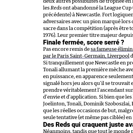
deux autres possibilités de trophée en 
les
Reds
ont abandonné la League Cup (do
précédente) à Newcastle. Fort logique
adversaires avec un pion marqué lors d
sacre dans la compétition (après être 
1976). Leur premier titre majeur depuis
Finale fermée, score serré ?
Pas encore remis de
sa fameuse élimin
par le Paris Saint-Germain, Liverpool
d
Si tranquillement que Newcastle en pr
Tonali allumant la première mèche av
en puissance, en apparence seulement
signalé hors jeu alors qu’il se trouvai
prendre véritablement l’ascendant sur
d’envie et d’application. Si bien que l
Joelinton, Tonali, Dominik Szoboszlai
que les réelles occasions de but, malg
seule tentative (et même pas ciblée) en 
Des Reds qui craquent juste av
Néanmoins, tandis que tout le monde pe