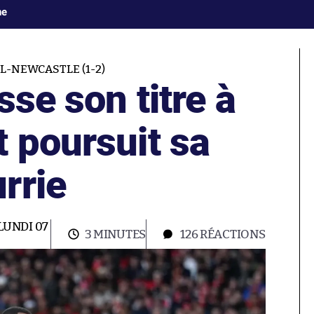
ne
L-NEWCASTLE (1-2)
sse son titre à
 poursuit sa
rrie
 LUNDI 07
3 MINUTES
126
RÉACTIONS