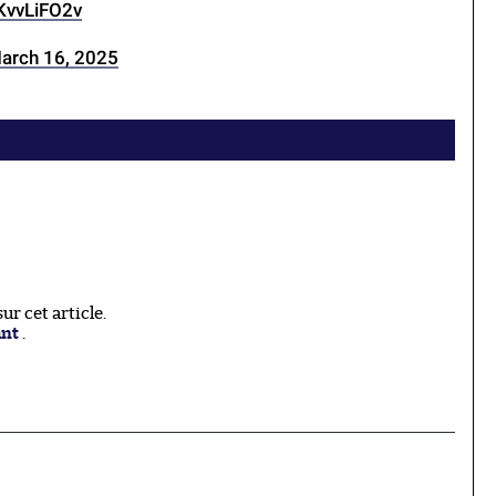
KvvLiFO2v
arch 16, 2025
r cet article.
ant
.