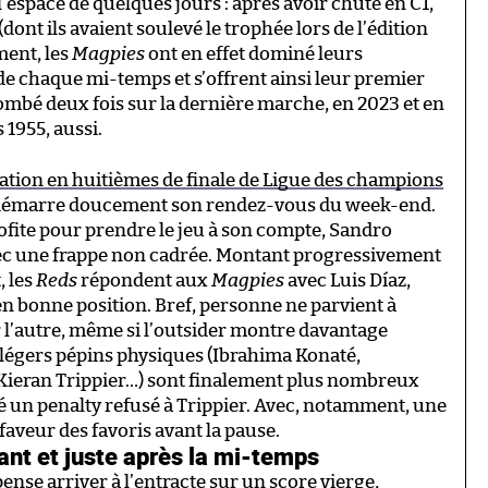
l’espace de quelques jours : après avoir chuté en C1,
nt ils avaient soulevé le trophée lors de l’édition
ment, les
Magpies
ont en effet dominé leurs
e chaque mi-temps et s’offrent ainsi leur premier
tombé deux fois sur la dernière marche, en 2023 et en
 1955, aussi.
ation en huitièmes de finale de Ligue des champions
émarre doucement son rendez-vous du week-end.
ofite pour prendre le jeu à son compte, Sandro
ec une frappe non cadrée. Montant progressivement
, les
Reds
répondent aux
Magpies
avec Luis Díaz,
t en bonne position. Bref, personne ne parvient à
 l’autre, même si l’outsider montre davantage
es légers pépins physiques (Ibrahima Konaté,
, Kieran Trippier…) sont finalement plus nombreux
ré un penalty refusé à Trippier. Avec, notamment, une
faveur des favoris avant la pause.
ant et juste après la mi-temps
nse arriver à l’entracte sur un score vierge,