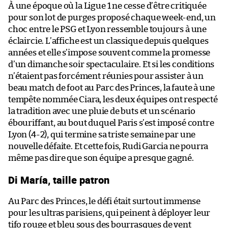
À une époque où la Ligue 1 ne cesse d’être critiquée
pour son lot de purges proposé chaque week-end, un
choc entre le PSG et Lyon ressemble toujours à une
éclaircie. L’affiche est un classique depuis quelques
années et elle s’impose souvent comme la promesse
d’un dimanche soir spectaculaire. Et si les conditions
n’étaient pas forcément réunies pour assister à un
beau match de foot au Parc des Princes, la faute à une
tempête nommée Ciara, les deux équipes ont respecté
la tradition avec une pluie de buts et un scénario
ébouriffant, au bout duquel Paris s’est imposé contre
Lyon (4-2), qui termine sa triste semaine par une
nouvelle défaite. Et cette fois, Rudi Garcia ne pourra
même pas dire que son équipe a presque gagné.
Di María, taille patron
Au Parc des Princes, le défi était surtout immense
pour les ultras parisiens, qui peinent à déployer leur
tifo rouge et bleu sous des bourrasques de vent