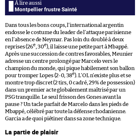
Montpellier frustre Sainté
Dans tous les bons coups, l’international argentin
endosse le costume du leader de l’attaque parisienne
en l’absence de Neymar. Pas loin du doublé à deux
e
e
reprises (26
, 30
), il laisse une petite part à Mbappé.
Après une succession de contres favorables, Meunier
adresse un centre prolongé par Marcelo vers le
champion du monde, qui pique habilement son ballon
e
pour tromper Lopes (2-0, 38
). L’OL n’existe plus et se
montre trop discret (2 tirs, 0 cadré, 29% de possession)
dans un premier acte globalement maîtrisé par un
PSG tranquille. Le seul frisson des Gones avant la
pause ? Un tacle parfait de Marcelo dans les pieds de
Mbappé, célébré par toute la défense rhodanienne.
Garcia a de quoi piétiner dans sa zone technique.
La partie de plaisir