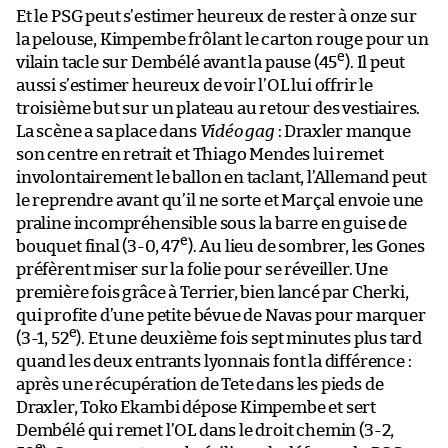
Et le PSG peut s’estimer heureux de rester à onze sur
la pelouse, Kimpembe frôlant le carton rouge pour un
e
vilain tacle sur Dembélé avant la pause (45
). Il peut
aussi s’estimer heureux de voir l’OL lui offrir le
troisième but sur un plateau au retour des vestiaires.
La scène a sa place dans
Vidéo gag
: Draxler manque
son centre en retrait et Thiago Mendes lui remet
involontairement le ballon en taclant, l’Allemand peut
le reprendre avant qu’il ne sorte et Marçal envoie une
praline incompréhensible sous la barre en guise de
e
bouquet final (3-0, 47
). Au lieu de sombrer, les Gones
préfèrent miser sur la folie pour se réveiller. Une
première fois grâce à Terrier, bien lancé par Cherki,
qui profite d’une petite bévue de Navas pour marquer
e
(3-1, 52
). Et une deuxième fois sept minutes plus tard
quand les deux entrants lyonnais font la différence :
après une récupération de Tete dans les pieds de
Draxler, Toko Ekambi dépose Kimpembe et sert
Dembélé qui remet l’OL dans le droit chemin (3-2,