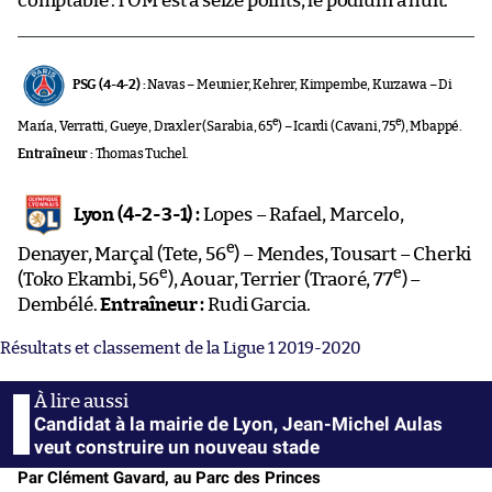
comptable : l’OM est à seize points, le podium à huit.
PSG (4-4-2) :
Navas – Meunier, Kehrer, Kimpembe, Kurzawa – Di
e
e
María, Verratti, Gueye, Draxler (Sarabia, 65
) – Icardi (Cavani, 75
), Mbappé.
Entraîneur :
Thomas Tuchel.
Lyon (4-2-3-1) :
Lopes – Rafael, Marcelo,
e
Denayer, Marçal (Tete, 56
) – Mendes, Tousart – Cherki
e
e
(Toko Ekambi, 56
), Aouar, Terrier (Traoré, 77
) –
Dembélé.
Entraîneur :
Rudi Garcia.
Résultats et classement de la Ligue 1 2019-2020
Candidat à la mairie de Lyon, Jean-Michel Aulas
veut construire un nouveau stade
Par Clément Gavard, au Parc des Princes