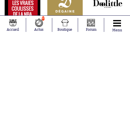
10
Accueil
Actus
Boutique
Forum
Menu
Abonnements
Contacts
La boutique SO PRESS
Mentions légales
Conditions générales d'utilisation
Publicité
Consentement RGPD
Recrutement
Joueurs en
Équipes en
tendance
tendance
Mohamed
Chelsea
Salah
Paris Saint-
Mykhailo
Germain
Mudryk
Bordeaux
Neymar
Olympique