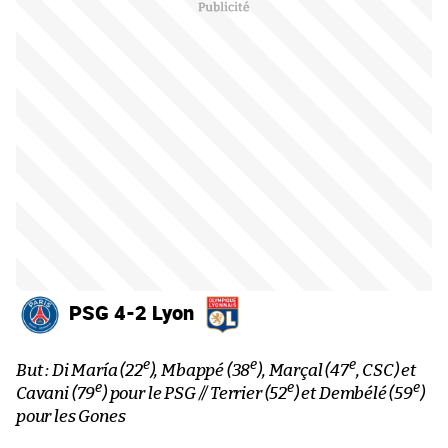
PSG 4-2 Lyon
e
e
e
But : Di María (22
), Mbappé (38
), Marçal (47
, CSC) et
e
e
e
Cavani (79
) pour le PSG // Terrier (52
) et Dembélé (59
)
pour les Gones