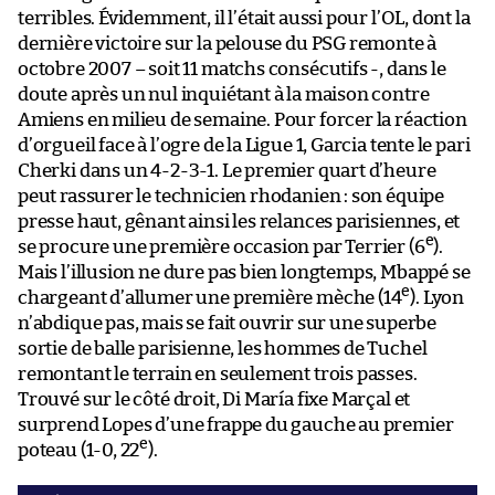
terribles. Évidemment, il l’était aussi pour l’OL, dont la
dernière victoire sur la pelouse du PSG remonte à
octobre 2007 – soit 11 matchs consécutifs -, dans le
doute après un nul inquiétant à la maison contre
Amiens en milieu de semaine. Pour forcer la réaction
d’orgueil face à l’ogre de la Ligue 1, Garcia tente le pari
Cherki dans un 4-2-3-1. Le premier quart d’heure
peut rassurer le technicien rhodanien : son équipe
presse haut, gênant ainsi les relances parisiennes, et
e
se procure une première occasion par Terrier (6
).
Mais l’illusion ne dure pas bien longtemps, Mbappé se
e
chargeant d’allumer une première mèche (14
). Lyon
n’abdique pas, mais se fait ouvrir sur une superbe
sortie de balle parisienne, les hommes de Tuchel
remontant le terrain en seulement trois passes.
Trouvé sur le côté droit, Di María fixe Marçal et
surprend Lopes d’une frappe du gauche au premier
e
poteau (1-0, 22
).