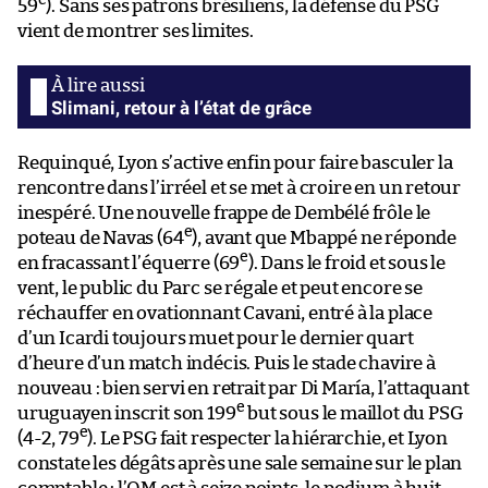
e
59
). Sans ses patrons brésiliens, la défense du PSG
vient de montrer ses limites.
Slimani, retour à l’état de grâce
Requinqué, Lyon s’active enfin pour faire basculer la
rencontre dans l’irréel et se met à croire en un retour
inespéré. Une nouvelle frappe de Dembélé frôle le
e
poteau de Navas (64
), avant que Mbappé ne réponde
e
en fracassant l’équerre (69
). Dans le froid et sous le
vent, le public du Parc se régale et peut encore se
réchauffer en ovationnant Cavani, entré à la place
d’un Icardi toujours muet pour le dernier quart
d’heure d’un match indécis. Puis le stade chavire à
nouveau : bien servi en retrait par Di María, l’attaquant
e
uruguayen inscrit son 199
but sous le maillot du PSG
e
(4-2, 79
). Le PSG fait respecter la hiérarchie, et Lyon
constate les dégâts après une sale semaine sur le plan