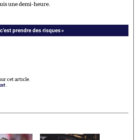
epuis une demi-heure.
c’est prendre des risques »
r cet article.
ant
.