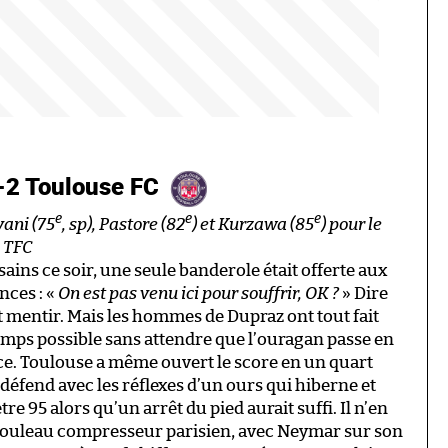
-2 Toulouse FC
e
e
e
vani (75
, sp), Pastore (82
) et Kurzawa (85
) pour le
e TFC
ins ce soir, une seule banderole était offerte aux
nces : «
On est pas venu ici pour souffrir, OK ?
» Dire
ait mentir. Mais les hommes de Dupraz ont tout fait
temps possible sans attendre que l’ouragan passe en
èce. Toulouse a même ouvert le score en un quart
défend avec les réflexes d’un ours qui hiberne et
e 95 alors qu’un arrêt du pied aurait suffi. Il n’en
e rouleau compresseur parisien, avec Neymar sur son