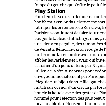
frappe du gauche qui s’offre le petit file
Play Station
Pour tenir le score en deuxième mi-t
bouffe tout cru Andy Delort et consorts 
rattraper les errements de Kurzawa, trè
Parisiens continuent de faire tourner e
bouger le tableau d’affichage, mais ça
une-deux en pagaille, des remontées de 
de Verratti. Bémol, le carton rouge de l
qui termine la rencontre avec une exp
affoler les Parisiens et Cavani qui but
crucifier d’un péno obtenu par Neymar. 
Jullien de la tête sur corner pour red
envoyés immédiatement par Paris pour 
téléguide un bijou dans le filet gauche
match sur corner d’un ciseau pas forc
boucle la boucle avec des gestes de Play
nommé pour l’élection des plus beaux 
incalculable de défenseurs toulousain