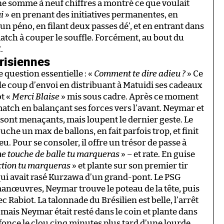
ne somme à neuf chiffres a montré ce que voulait
i
» en prenant des initiatives permanentes, en
un péno, en filant deux passes dé’, et en entrant dans
atch à couper le souffle. Forcément, au bout du
.
risiennes
 question essentielle : «
Comment te dire adieu ?
» Ce
 le coup d’envoi en distribuant à Matuidi ses cadeaux
ot «
Merci Blaise
» mis sous cadre. Après ce moment
atch en balançant ses forces vers l’avant. Neymar et
 sont menaçants, mais loupent le dernier geste. Le
uche un max de ballons, en fait parfois trop, et finit
eu. Pour se consoler, il offre un trésor de passe à
e touche de balle tu marqueras
» – et rate. En guise
ction tu marqueras
» et plante sur son premier tir
qui avait rasé Kurzawa d’un grand-pont. Le PSG
 manœuvres, Neymar trouve le poteau de la tête, puis
 Rabiot. La talonnade du Brésilien est belle, l’arrêt
i, mais Neymar était resté dans le coin et plante dans
enfonce le clou cinq minutes plus tard d’une lourde