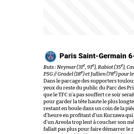
Paris Saint-Germain 6
e
e
e
Buts : Neymar (31
, 91
), Rabiot (35
), Ca
e
e
PSG // Gradel (18
) et Jullien (78
) pour l
Dans le parcage des supporters toulousa
yeux du reste du public du Parc des Pri
que le TFC n’a pas souffert ce soir ser
pour garder la tête haute le plus long
restant en boule dans un coin de la pi
d’heure en profitant d’un Kurzawa qui 
d’un Areola trop lent à coucher son mètr
fallait pas plus pour faire démarrer l