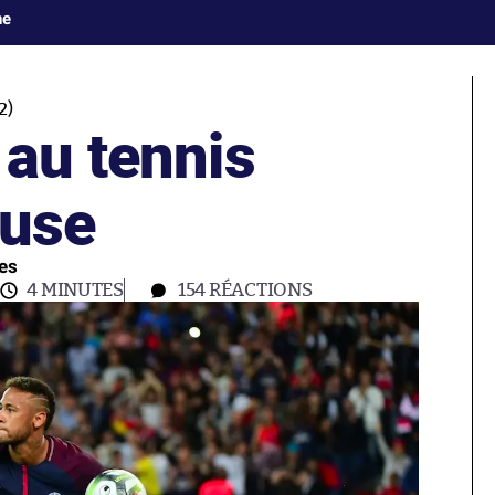
ne
2)
 au tennis
ouse
ces
4 MINUTES
154
RÉACTIONS