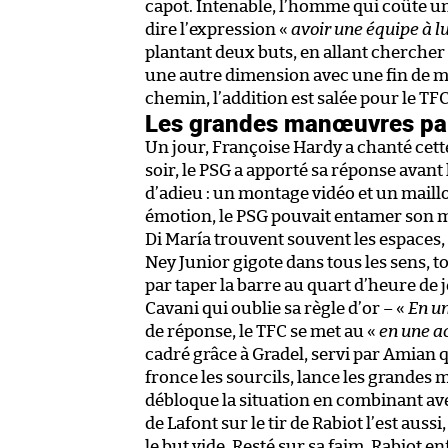
capot. Intenable, l’homme qui coûte u
dire l’expression «
avoir une équipe à lu
plantant deux buts, en allant chercher 
une autre dimension avec une fin de m
chemin, l’addition est salée pour le TFC
Les grandes manœuvres pa
Un jour, Françoise Hardy a chanté cette
soir, le PSG a apporté sa réponse avant
d’adieu : un montage vidéo et un maill
émotion, le PSG pouvait entamer son m
Di María trouvent souvent les espaces,
Ney Junior gigote dans tous les sens, to
par taper la barre au quart d’heure de j
Cavani qui oublie sa règle d’or – «
En un
de réponse, le TFC se met au «
en une a
cadré grâce à Gradel, servi par Amian 
fronce les sourcils, lance les grandes
débloque la situation en combinant avec
de Lafont sur le tir de Rabiot l’est auss
le but vide. Resté sur sa faim, Rabiot 