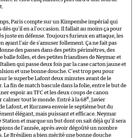
t.
emps, Paris compte sur un Kimpembe impérial qui
dès qu’il en a l’occasion. Il fallait au moins ça pour
s juste en défense. Toujours furieux en attaque, les
n ayant l’air de s’amuser follement. Ça ne fait pas
 donne des passes dans des petits périmètres, des
balle folles, et des petites friandises de Neymar et
’Italien qui passe deux fois par la case carton jaune et
ulsion et une bonne douche. C’est trop peu pour
e sur le superbe Lafont deux minutes avant de le
La fin de match bascule dans la folie, entre le but de
onner espoir au TFC et les deux coups de canon
e
calmer tout le monde. Entré à la 68
, Javier
 de Lafont, et Kurzawa envoie le septième but du
ément élégant, mais puissant et efficace. Neymar
 Station et marque un but dont on sait déjà qu’il sera
pions de l’année, après avoir dégoûté un nombre
s. Le Brésilien a bien mérité une bonne douche