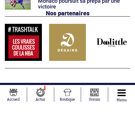
Monaco poursuit sa prépa par une
victoire
Nos partenaires
0
Accueil
Actus
Boutique
Forum
Menu
Abonnements
Contacts
La boutique SO PRESS
Mentions légales
Conditions générales d'utilisation
Publicité
Consentement RGPD
Recrutement
Joueurs en
Équipes en