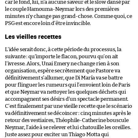
car le fond, lui, n’a aucune saveur et le slow dansé par
le couple Hamouma-Neymar lors des premières
minutes n’y change pas grand-chose. Comme quoi, ce
PSG est encore loin d’être invincible.
Les vieilles recettes
L’idée serait donc, à cette période du processus, la
suivante : qu’importe le flacon, pourvu qu’on ait
l’ivresse. Alors, Unai Emery ne change rien à son
organisation, espère secrètement que Pastore va
définitivement s’allumer, que Di María va se battre
pour flinguer les rumeurs qui l’envoient loin de Paris
et que Neymar va nettoyer les quelques déchets qui
accompagnent ses désirs d’un spectacle permanent.
C’est finalement par une vieille recette que le scénario
va définitivement se décoincer : cinq minutes après le
retour des vestiaires, Théophile-Catherine bouscule
Neymar, l’aide à se relever et lui chatouille les oreilles.
Juste assez pour exciter un Thiago Motta qui