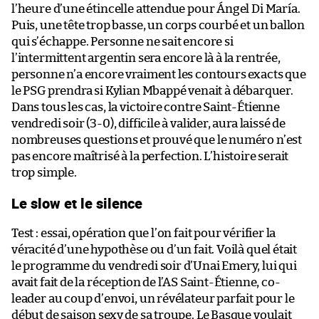
l’heure d’une étincelle attendue pour Ángel Di María.
Puis, une tête trop basse, un corps courbé et un ballon
qui s’échappe. Personne ne sait encore si
l’intermittent argentin sera encore là à la rentrée,
personne n’a encore vraiment les contours exacts que
le PSG prendra si Kylian Mbappé venait à débarquer.
Dans tous les cas, la victoire contre Saint-Étienne
vendredi soir (3-0), difficile à valider, aura laissé de
nombreuses questions et prouvé que le numéro n’est
pas encore maîtrisé à la perfection. L’histoire serait
trop simple.
Le slow et le silence
Test : essai, opération que l’on fait pour vérifier la
véracité d’une hypothèse ou d’un fait. Voilà quel était
le programme du vendredi soir d’Unai Emery, lui qui
avait fait de la réception de l’AS Saint-Étienne, co-
leader au coup d’envoi, un révélateur parfait pour le
début de saison sexy de sa troupe. Le Basque voulait