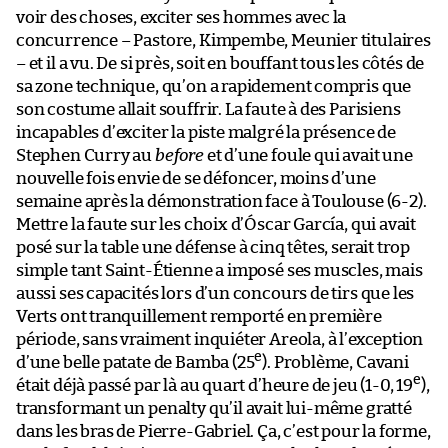
voir des choses, exciter ses hommes avec la
concurrence – Pastore, Kimpembe, Meunier titulaires
– et il a vu. De si près, soit en bouffant tous les côtés de
sa zone technique, qu’on a rapidement compris que
son costume allait souffrir. La faute à des Parisiens
incapables d’exciter la piste malgré la présence de
Stephen Curry au
before
et d’une foule qui avait une
nouvelle fois envie de se défoncer, moins d’une
semaine après la démonstration face à Toulouse (6-2).
Mettre la faute sur les choix d’Óscar García, qui avait
posé sur la table une défense à cinq têtes, serait trop
simple tant Saint-Étienne a imposé ses muscles, mais
aussi ses capacités lors d’un concours de tirs que les
Verts ont tranquillement remporté en première
période, sans vraiment inquiéter Areola, à l’exception
e
d’une belle patate de Bamba (25
). Problème, Cavani
e
était déjà passé par là au quart d’heure de jeu (1-0, 19
),
transformant un penalty qu’il avait lui-même gratté
dans les bras de Pierre-Gabriel. Ça, c’est pour la forme,