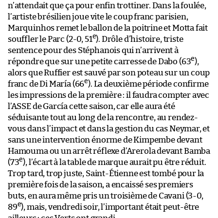
n’attendait que ça pour enfin trottiner. Dans la foulée,
l’artiste brésilien joue vite le coup franc parisien,
Marquinhos remet le ballon de la poitrine et Motta fait
e
souffler le Parc (2-0, 51
). Drôle d’histoire, triste
sentence pour des Stéphanois qui n’arrivent à
e
répondre que sur une petite carresse de Dabo (63
),
alors que Ruffier est sauvé par son poteau sur un coup
e
franc de Di María (66
). La deuxième période confirme
les impressions de la première : il faudra compter avec
l’ASSE de García cette saison, car elle aura été
séduisante tout au long de la rencontre, au rendez-
vous dans l’impact et dans la gestion du cas Neymar, et
sans une intervention énorme de Kimpembe devant
Hamouma ou un arrêt réflexe d’Arerola devant Bamba
e
(73
), l’écart à la table de marque aurait pu être réduit.
Trop tard, trop juste, Saint-Étienne est tombé pour la
première fois de la saison, a encaissé ses premiers
buts, en aura même pris un troisième de Cavani (3-0,
e
89
), mais, vendredi soir, l’important était peut-être