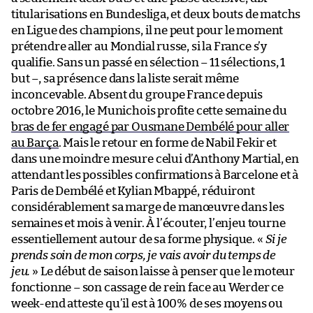
titularisations en Bundesliga, et deux bouts de matchs
en Ligue des champions, il ne peut pour le moment
prétendre aller au Mondial russe, si la France s’y
qualifie. Sans un passé en sélection – 11 sélections, 1
but –, sa présence dans la liste serait même
inconcevable. Absent du groupe France depuis
octobre 2016, le Munichois profite cette semaine du
bras de fer engagé par Ousmane Dembélé pour aller
au Barça
. Mais le retour en forme de Nabil Fekir et
dans une moindre mesure celui d’Anthony Martial, en
attendant les possibles confirmations à Barcelone et à
Paris de Dembélé et Kylian Mbappé, réduiront
considérablement sa marge de manœuvre dans les
semaines et mois à venir. À l’écouter, l’enjeu tourne
essentiellement autour de sa forme physique. «
Si je
prends soin de mon corps, je vais avoir du temps de
jeu.
» Le début de saison laisse à penser que le moteur
fonctionne – son cassage de rein face au Werder ce
week-end atteste qu’il est à 100% de ses moyens ou