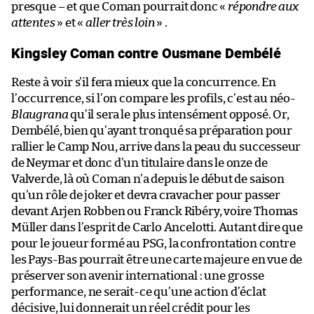
presque – et que Coman pourrait donc «
répondre aux
attentes
» et «
aller très loin
» .
Kingsley Coman contre Ousmane Dembélé
Reste à voir s’il fera mieux que la concurrence. En
l’occurrence, si l’on compare les profils, c’est au néo-
Blaugrana
qu’il sera le plus intensément opposé. Or,
Dembélé, bien qu’ayant tronqué sa préparation pour
rallier le Camp Nou, arrive dans la peau du successeur
de Neymar et donc d’un titulaire dans le onze de
Valverde, là où Coman n’a depuis le début de saison
qu’un rôle de joker et devra cravacher pour passer
devant Arjen Robben ou Franck Ribéry, voire Thomas
Müller dans l’esprit de Carlo Ancelotti. Autant dire que
pour le joueur formé au PSG, la confrontation contre
les Pays-Bas pourrait être une carte majeure en vue de
préserver son avenir international : une grosse
performance, ne serait-ce qu’une action d’éclat
décisive, lui donnerait un réel crédit pour les