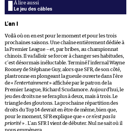
Le jeu des câbles
L’an I
Voilà où on en est pour le moment et pour les trois
prochaines saisons. Une chaîne entièrement dédiée à
la Premier League – et, par bribes, au championnat
chinois. Il va falloir se forcer à changer ses habitudes,
c’est désormais inéluctable. Terminé l’infernal Wayne
Rooney de Stéphane Guy, alors que SFR, de son côté,
plastronne en plongeant la gueule ouverte dans l’ère
de «
l’entertainment
» affichée par le patron de la
Premier League, Richard Scudamore. Aujourd’hui, le
jeu des droits ne se fera plus à deux, mais à trois. Le
triangle des gloutons. La prochaine répartition des
droits du Top 14 devrait en être de même, bien que,
pour le moment, SFR explique que «
ce n’est pas la
priorité
» . L’an SFR I vient de débuter. Nul ne sait où il
nous emmènera.