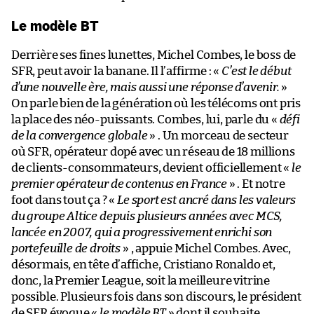
Le modèle BT
Derrière ses fines lunettes, Michel Combes, le boss de
SFR, peut avoir la banane. Il l’affirme : «
C’est le début
d’une nouvelle ère, mais aussi une réponse d’avenir.
»
On parle bien de la génération où les télécoms ont pris
la place des néo-puissants. Combes, lui, parle du «
défi
de la convergence globale
» . Un morceau de secteur
où SFR, opérateur dopé avec un réseau de 18 millions
de clients-consommateurs, devient officiellement «
le
premier opérateur de contenus en France
» . Et notre
foot dans tout ça ? «
Le sport est ancré dans les valeurs
du groupe Altice depuis plusieurs années avec MCS,
lancée en 2007, qui a progressivement enrichi son
portefeuille de droits
» , appuie Michel Combes. Avec,
désormais, en tête d’affiche, Cristiano Ronaldo et,
donc, la Premier League, soit la meilleure vitrine
possible. Plusieurs fois dans son discours, le président
de SFR évoque «
le modèle BT
» dont il souhaite