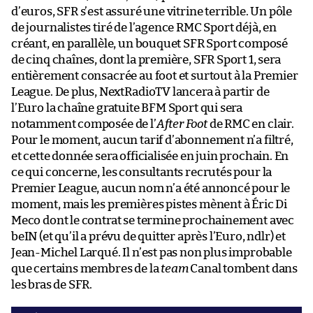
d’euros, SFR s’est assuré une vitrine terrible. Un pôle
de journalistes tiré de l’agence RMC Sport déjà, en
créant, en parallèle, un bouquet SFR Sport composé
de cinq chaînes, dont la première, SFR Sport 1, sera
entièrement consacrée au foot et surtout à la Premier
League. De plus, NextRadioTV lancera à partir de
l’Euro la chaîne gratuite BFM Sport qui sera
notamment composée de l’
After Foot
de RMC en clair.
Pour le moment, aucun tarif d’abonnement n’a filtré,
et cette donnée sera officialisée en juin prochain. En
ce qui concerne, les consultants recrutés pour la
Premier League, aucun nom n’a été annoncé pour le
moment, mais les premières pistes mènent à Éric Di
Meco dont le contrat se termine prochainement avec
beIN (et qu’il a prévu de quitter après l’Euro, ndlr) et
Jean-Michel Larqué. Il n’est pas non plus improbable
que certains membres de la
team
Canal tombent dans
les bras de SFR.