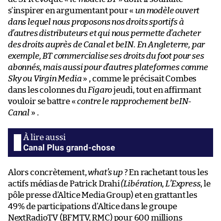
s’inspirer en argumentant pour «
un modèle ouvert
dans lequel nous proposons nos droits sportifs à
d’autres distributeurs et qui nous permette d’acheter
des droits auprès de Canal et beIN. En Angleterre, par
exemple, BT commercialise ses droits du foot pour ses
abonnés, mais aussi pour d’autres plateformes comme
Sky ou Virgin Media
» , comme le précisait Combes
dans les colonnes du
Figaro
jeudi, tout en affirmant
vouloir se battre «
contre le rapprochement beIN-
Canal
» .
Canal Plus grand-chose
Alors concrètement,
what’s up
? En rachetant tous les
actifs médias de Patrick Drahi
(Libération
,
L’Express
, le
pôle presse d’Altice Media Group) et en grattant les
49% de participations d’Altice dans le groupe
NextRadioTV (BFMTV, RMC) pour 600 millions