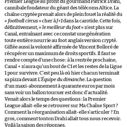
Premier League au profit du gourmand Patrick Drahi,
cannibale fondateur du géant des télécoms Altice. La
chaîne cryptée prenait alors de plein fouet la réalité du
«
football circus
» cher à
J+1
dans la carotide. Cette fois,
définitivement, «
le meilleur du foot
» n’est plus sur
Canal, entraînant avec ce constat une génération
toute entière nourrie au foot anglais version crypté.
Giflée aussi la volonté affirmée de Vincent Bolloré de
récupérer un maximum de droits sportifs. Il faut se
rendre compte d’une chose : à la rentrée prochaine,
Canal + n’aura qu’un bout de C1 et les restes de la Ligue
1 pour survivre. C’est peu là où hier chacun terminait
sa pizza devant
L’Équipe du dimanche
. La question
d’un maxi-abonnement à quarante euros par mois
sans voir un ballon tourner est donc d’actualité.
Venait alors le temps des questions : la Premier
League allait-elle se retrouver sur Ma Chaîne Sport ?
Comment la réorganisation allait-elle s’articuler ? En
gros, comment tonton Drahi allait tous nous recevoir.
Voilà la saison des réponses.