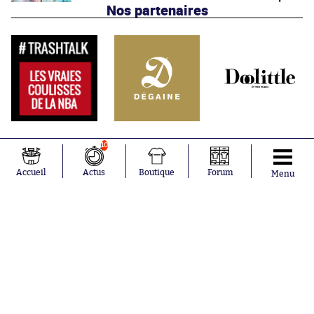
Nos partenaires
10
Accueil
Actus
Boutique
Forum
Menu
Abonnements
Contacts
La boutique SO PRESS
Mentions légales
Conditions générales d'utilisation
Publicité
Consentement RGPD
Recrutement
Joueurs en
Équipes en
tendance
tendance