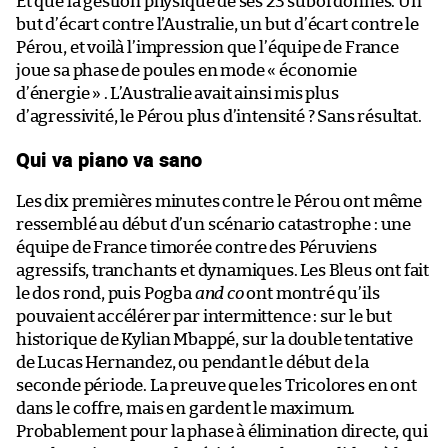
Et que la gestion physique de ses 23 subordonnés. Un
but d’écart contre l’Australie, un but d’écart contre le
Pérou, et voilà l’impression que l’équipe de France
joue sa phase de poules en mode « économie
d’énergie » . L’Australie avait ainsi mis plus
d’agressivité, le Pérou plus d’intensité ? Sans résultat.
Qui va piano va sano
Les dix premières minutes contre le Pérou ont même
ressemblé au début d’un scénario catastrophe : une
équipe de France timorée contre des Péruviens
agressifs, tranchants et dynamiques. Les Bleus ont fait
le dos rond, puis Pogba
and co
ont montré qu’ils
pouvaient accélérer par intermittence : sur le but
historique de Kylian Mbappé, sur la double tentative
de Lucas Hernandez, ou pendant le début de la
seconde période. La preuve que les Tricolores en ont
dans le coffre, mais en gardent le maximum.
Probablement pour la phase à élimination directe, qui