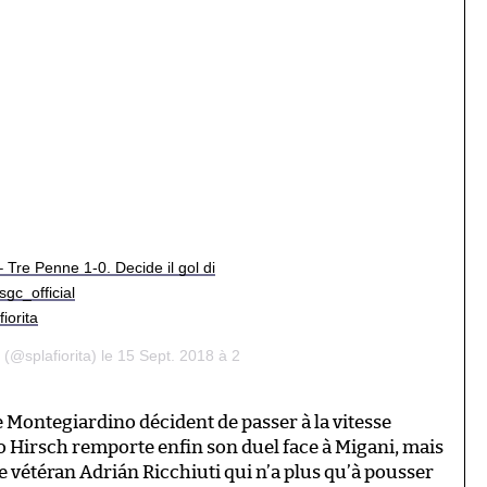
Tre Penne 1-0. Decide il gol di
sgc_official
iorita
(@splafiorita) le 15 Sept. 2018 à 2
e Montegiardino décident de passer à la vitesse
o Hirsch remporte enfin son duel face à Migani, mais
le vétéran Adrián Ricchiuti qui n’a plus qu’à pousser