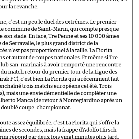
our la revanche.
e, c’est un peu le duel des extrêmes. Le premier
tite commune de Saint-Marin, qui compte presque
e son stade. En face, Tre Penne et ses 10 000 âmes
de Serravalle, le plus grand district de la
s n’est pas proportionnel à la taille. La Fiorita
ns et autant de coupes nationales. Et même si Tre
club san-marinais à avoir remporté une rencontre
s du match retour du premier tour de la Ligue des
k FC), c’est bien La Fiorita qui a récemment fait
enchaîné trois matchs européens cet été. Trois
és), mais une envie démentielle de compléter une
’Alberto Manca (de retour à Montegiardino après un
le doublé coupe-championnat.
 assez équilibrée, c’est La Fiorita qui s’offre la
ines de secondes, mais la frappe d’Adolfo Hirsch
ini répond par deux fois vingt minutes plus tard,