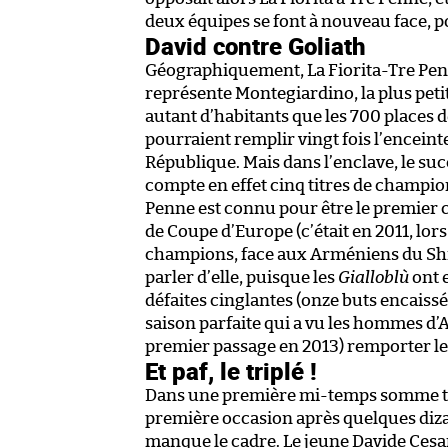
deux équipes se font à nouveau face, p
David contre Goliath
Géographiquement, La Fiorita-Tre Penn
représente Montegiardino, la plus pe
autant d’habitants que les 700 places d
pourraient remplir vingt fois l’enceinte 
République. Mais dans l’enclave, le succè
compte en effet cinq titres de champio
Penne est connu pour être le premier 
de Coupe d’Europe (c’était en 2011, lor
champions, face aux Arméniens du Shira
parler d’elle, puisque les
Gialloblù
ont 
défaites cinglantes (onze buts encaiss
saison parfaite qui a vu les hommes d
premier passage en 2013) remporter 
Et paf, le triplé !
Dans une première mi-temps somme toute
première occasion après quelques diza
manque le cadre. Le jeune Davide Cesar