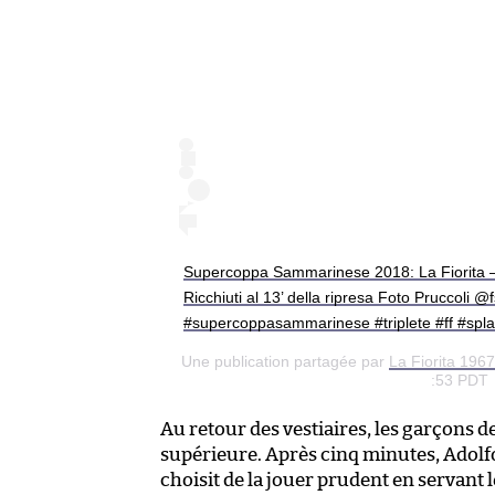
Supercoppa Sammarinese 2018: La Fiorita – 
Ricchiuti al 13’ della ripresa Foto Pruccoli @f
#supercoppasammarinese #triplete #ff #splaf
Une publication partagée par
La Fiorita 1967
:53 PDT
Au retour des vestiaires, les garçons d
supérieure. Après cinq minutes, Adolf
choisit de la jouer prudent en servant 