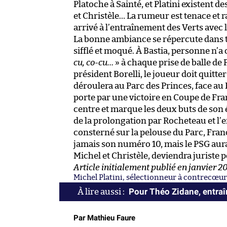
Platoche à Sainté, et Platini existent d
et Christèle… La rumeur est tenace et 
arrivé à l’entraînement des Verts avec l
La bonne ambiance se répercute dans to
sifflé et moqué. À Bastia, personne n’a 
cu, co-cu…
» à chaque prise de balle de Pl
président Borelli, le joueur doit quitt
déroulera au Parc des Princes, face au P
porte par une victoire en Coupe de Fra
centre et marque les deux buts de son é
de la prolongation par Rocheteau et l’e
consterné sur la pelouse du Parc, Franc
jamais son numéro 10, mais le PSG aura
Michel et Christèle, deviendra juriste po
Article initialement publié en janvier 2
Michel Platini, sélectionneur à contrecœur
Pour Théo Zidane, entraîn
Par Mathieu Faure