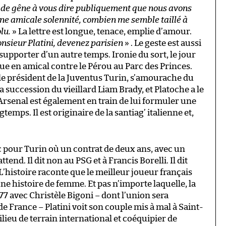
s de gêne à vous dire publiquement que nous avons
une amicale solennité, combien me semble taillé à
lu.
» La lettre est longue, tenace, emplie d’amour.
nsieur Platini, devenez parisien
» . Le geste est aussi
supporter d’un autre temps. Ironie du sort, le jour
 joue en amical contre le Pérou au Parc des Princes.
 le président de la Juventus Turin, s’amourache du
a succession du vieillard Liam Brady, et Platoche a le
. Arsenal est également en train de lui formuler une
gtemps. Il est originaire de la santiag’ italienne et,
nc pour Turin où un contrat de deux ans, avec un
ttend. Il dit non au PSG et à Francis Borelli. Il dit
 L’histoire raconte que le meilleur joueur français
ne histoire de femme. Et pas n’importe laquelle, la
7 avec Christèle Bigoni – dont l’union sera
France – Platini voit son couple mis à mal à Saint-
lieu de terrain international et coéquipier de