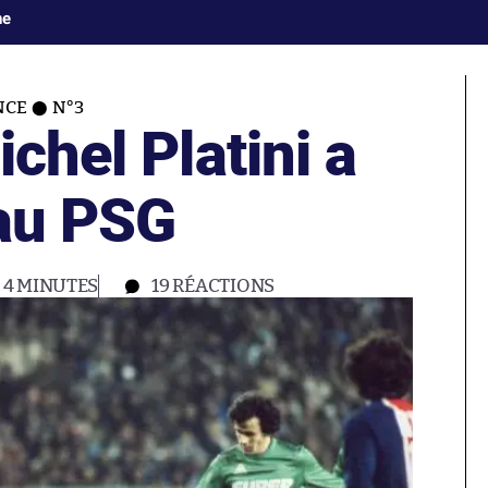
ne
NCE
N°3
ichel Platini a
 au PSG
4 MINUTES
19
RÉACTIONS