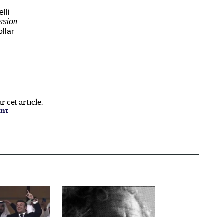
elli
ssion
ollar
 cet article.
ant
.