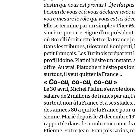
destin qui nous est promis.
(…)
Je n’ai pa
besoin de vous et à vous déclarer avec 
votre mesure le rôle qui vous est ici dévo
Elle se termine par un simple «
Cher Mo
sincère que rare. Signe d’un président 
où Borelli écrit cette lettre, la France
Dans les tribunes, Giovanni Boniperti,
petit Français. Les Turinois préparent l
profil idoine. Platini hésite un instant
offre. Au vrai, Platoche n’hésite pas lon
surtout, il veut quitter la France…
«
Co-cu, co-cu, co-cu
»
Le 30 avril, Michel Platini s’envole do
salaire de 2 millions de francs par an, l’a
surtout non à la France et à ses stades.
des années 80 a quitté la France pour u
sienne. Marié depuis le 21 décembre 197
rapportée dans de nombreux canards de 
Étienne. Entre Jean-François Larios, mi