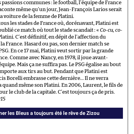
es passions communes : le football, l’équipe de France
raconte même qu’un jour, Jean-François Larios serait
a voiture de la femme de Platini.
us les stades de France où, dorénavant, Platini est
oublié ce match où tout le stade scandait : «
Co-cu, co-
atini. C’est définitif, en dépit de l’affection du
er la France. Hasard ou pas, son dernier match se
SG. En ce 17 mai, Platini veut sortir par la grande
nce. Comme avec Nancy, en 1978, il joue avant-
quipe. Mais ça ne suffira pas. Le PSG égalise au bout
mporte aux tirs au but. Pendant que Platini est
is Borelli embrasse cette dernière… Il ne verra
 quand même son Platini. En 2006, Laurent, le fils de
ur le club de la capitale. C’est toujours ça de pris.
015
er les Bleus a toujours été le rêve de Zizou