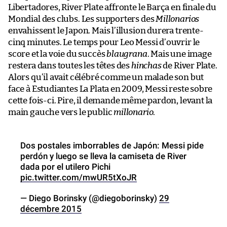
Libertadores, River Plate affronte le Barça en finale du
Mondial des clubs. Les supporters des
Millonarios
envahissent le Japon. Mais l’illusion durera trente-
cinq minutes. Le temps pour Leo Messi d’ouvrir le
score et la voie du succès
blaugrana
. Mais une image
restera dans toutes les têtes des
hinchas
de River Plate.
Alors qu’il avait célébré comme un malade son but
face à Estudiantes La Plata en 2009, Messi reste sobre
cette fois-ci. Pire, il demande même pardon, levant la
main gauche vers le public
millonario
.
Dos postales imborrables de Japón: Messi pide
perdón y luego se lleva la camiseta de River
dada por el utilero Pichi
pic.twitter.com/mwUR5tXoJR
— Diego Borinsky (@diegoborinsky)
29
décembre 2015