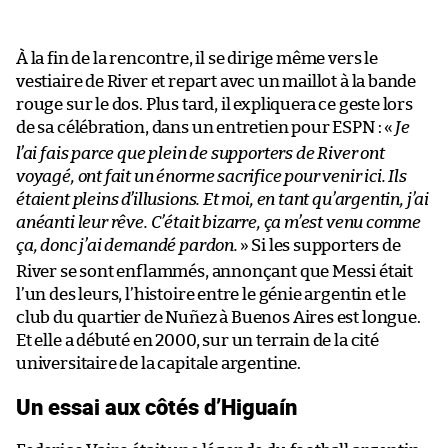
À la fin de la rencontre, il se dirige même vers le
vestiaire de River et repart avec un maillot à la bande
rouge sur le dos. Plus tard, il expliquera ce geste lors
de sa célébration, dans un entretien pour ESPN : «
Je
l’ai fais parce que plein de supporters de River ont
voyagé, ont fait un énorme sacrifice pour venir ici. Ils
étaient pleins d’illusions. Et moi, en tant qu’argentin, j’ai
anéanti leur rêve. C’était bizarre, ça m’est venu comme
ça, donc j’ai demandé pardon.
» Si les supporters de
River se sont enflammés, annonçant que Messi était
l’un des leurs, l’histoire entre le génie argentin et le
club du quartier de Nuñez à Buenos Aires est longue.
Et elle a débuté en 2000, sur un terrain de la cité
universitaire de la capitale argentine.
Un essai aux côtés d’Higuaín