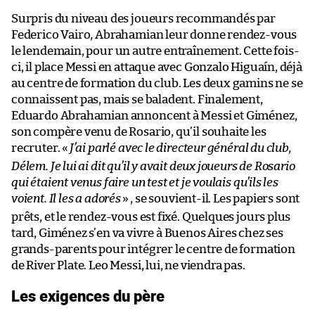
Surpris du niveau des joueurs recommandés par
Federico Vairo, Abrahamian leur donne rendez-vous
le lendemain, pour un autre entraînement. Cette fois-
ci, il place Messi en attaque avec Gonzalo Higuaín, déjà
au centre de formation du club. Les deux gamins ne se
connaissent pas, mais se baladent. Finalement,
Eduardo Abrahamian annoncent à Messi et Giménez,
son compère venu de Rosario, qu’il souhaite les
recruter. «
J’ai parlé avec le directeur général du club,
Délem. Je lui ai dit qu’il y avait deux joueurs de Rosario
qui étaient venus faire un test et je voulais qu’ils les
voient. Il les a adorés
» , se souvient-il. Les papiers sont
prêts, et le rendez-vous est fixé. Quelques jours plus
tard, Giménez s’en va vivre à Buenos Aires chez ses
grands-parents pour intégrer le centre de formation
de River Plate. Leo Messi, lui, ne viendra pas.
Les exigences du père