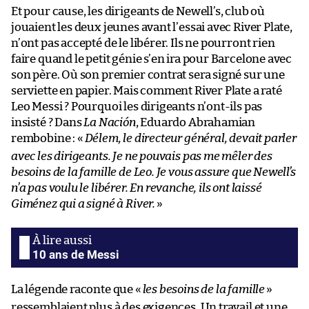
Et pour cause, les dirigeants de Newell’s, club où
jouaient les deux jeunes avant l’essai avec River Plate,
n’ont pas accepté de le libérer. Ils ne pourront rien
faire quand le petit génie s’en ira pour Barcelone avec
son père. Où son premier contrat sera signé sur une
serviette en papier. Mais comment River Plate a raté
Leo Messi ? Pourquoi les dirigeants n’ont-ils pas
insisté ? Dans
La Nación
, Eduardo Abrahamian
rembobine : «
Délem, le directeur général, devait parler
avec les dirigeants. Je ne pouvais pas me mêler des
besoins de la famille de Leo. Je vous assure que Newell’s
n’a pas voulu le libérer. En revanche, ils ont laissé
Giménez qui a signé à River.
»
10 ans de Messi
La légende raconte que «
les besoins de la famille
»
ressemblaient plus à des exigences. Un travail et une