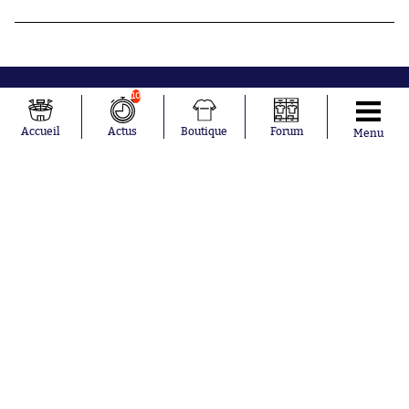
10
Accueil
Actus
Boutique
Forum
Menu
Abonnements
Contacts
La boutique SO PRESS
Mentions légales
Conditions générales d'utilisation
Publicité
Consentement RGPD
Recrutement
Joueurs en
Équipes en
tendance
tendance
Mohamed
Chelsea
Salah
Paris Saint-
Mykhailo
Germain
Mudryk
Bordeaux
Neymar
Olympique
Khalis Merah
lyonnais
Loïs Openda
FIFA
Moussa
Real Madrid
Niakhaté
RC Strasbourg