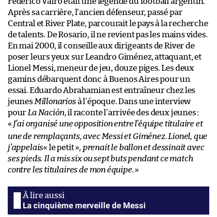
Federico Vairo était une légende du football argentin.
Après sa carrière, l’ancien défenseur, passé par
Central et River Plate, parcourait le pays à la recherche
de talents. De Rosario, il ne revient pas les mains vides.
En mai 2000, il conseille aux dirigeants de River de
poser leurs yeux sur Leandro Giménez, attaquant, et
Lionel Messi, meneur de jeu, douze piges. Les deux
gamins débarquent donc à Buenos Aires pour un
essai. Eduardo Abrahamian est entraîneur chez les
jeunes
Millonarios
à l’époque. Dans une interview
pour
La Nación
, il raconte l’arrivée des deux jeunes :
«
J’ai organisé une opposition entre l’équipe titulaire et
une de remplaçants, avec Messi et Giménez. Lionel, que
j’appelais
« le petit »
, prenait le ballon et dessinait avec
ses pieds. Il a mis six ou sept buts pendant ce match
contre les titulaires de mon équipe.
»
La cinquième merveille de Messi